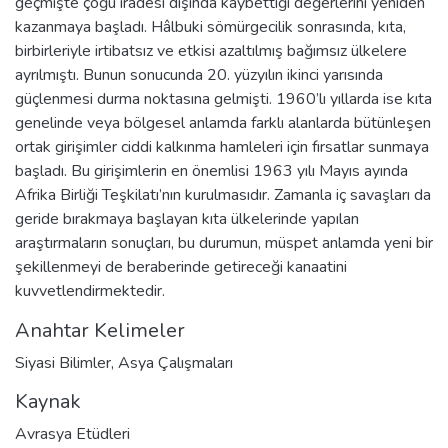
geçmişte çoğu iradesi dışında kaybettiği değerlerini yeniden
kazanmaya başladı. Hâlbuki sömürgecilik sonrasında, kıta,
birbirleriyle irtibatsız ve etkisi azaltılmış bağımsız ülkelere
ayrılmıştı. Bunun sonucunda 20. yüzyılın ikinci yarısında
güçlenmesi durma noktasına gelmişti. 1960’lı yıllarda ise kıta
genelinde veya bölgesel anlamda farklı alanlarda bütünleşen
ortak girişimler ciddi kalkınma hamleleri için fırsatlar sunmaya
başladı. Bu girişimlerin en önemlisi 1963 yılı Mayıs ayında
Afrika Birliği Teşkilatı’nın kurulmasıdır. Zamanla iç savaşları da
geride bırakmaya başlayan kıta ülkelerinde yapılan
araştırmaların sonuçları, bu durumun, müspet anlamda yeni bir
şekillenmeyi de beraberinde getireceği kanaatini
kuvvetlendirmektedir.
Anahtar Kelimeler
Siyasi Bilimler
,
Asya Çalışmaları
Kaynak
Avrasya Etüdleri