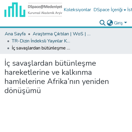
Koleksiyonlar
DSpace İçeriği
İs
Giriş
Ana Sayfa
Araştırma Çıktıları | WoS | Scopus | TR-Dizin | PubMed
TR-Dizin İndeksli Yayınlar Koleksiyonu
İç savaşlardan bütünleşme hareketlerine ve kalkınma hamlelerine Afrika’nın yeniden dönüşümü
İç savaşlardan bütünleşme
hareketlerine ve kalkınma
hamlelerine Afrika’nın yeniden
dönüşümü