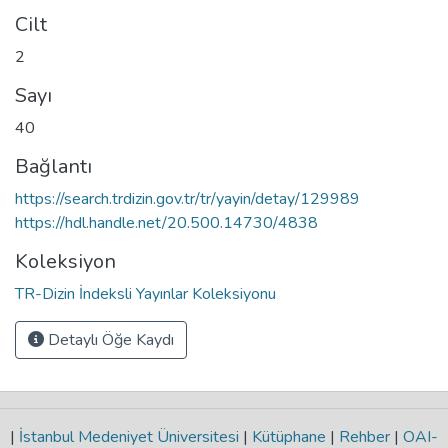
Cilt
2
Sayı
40
Bağlantı
https://search.trdizin.gov.tr/tr/yayin/detay/129989
https://hdl.handle.net/20.500.14730/4838
Koleksiyon
TR-Dizin İndeksli Yayınlar Koleksiyonu
Detaylı Öğe Kaydı
|
İstanbul Medeniyet Üniversitesi
|
Kütüphane
|
Rehber
|
OAI-