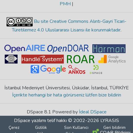
PMH
|
Bu site Creative Commons Alıntı-Gayri Ticari-
Türetilemez 4.0 Uluslararası Lisansı ile korunmaktadır
.
İstanbul Medeniyet Üniversitesi, Üsküdar, İstanbul, TÜRKİYE
İçerikte herhangi bir hata görürseniz lütfen bize bildirin
DSpace 8.1 Powered by
İdeal DSpace
DSpace yazılımı
telif hakkı © 2002-2026
LYRASIS
Çerez
Gizlilik
Son Kullanıcı
Geri bildirim
COAR Bildirimi