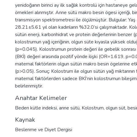
yenidoğanın birinci ay ilk sağlık kontrolü için hastaneye ge
örnekleri alınmıştır. Anne sütü makro besin ögesi içeriği, bir
transmisyon spektrometresi ile ölçülmüştür. Bulgular: Yaş 
28.21±5.61 yıl olan kadınların %32.0’si çalışmaktadır. Ko
sütün enerji, karbonhidrat ve protein değerlerinin benzer (
kolostrumun yağ içeriğinin, olgun süte kıyasla yüksek olduğ
(p=0.045). Kolostrumun protein değeri ile gebelik sonrası
(BKİ) değeri arasında pozitif yönde ilişki (OR=1.619, p=0
maternal faktörlerin olgun sütün makro besin ögelerine et
(p>0.05). Sonuç: Kolostrum ile olgun sütün yağ miktarının f
maternal faktörlerden sadece BKİ’nin kolostrumun bileşimin
belirlenmiştir.
Anahtar Kelimeler
Beden kütle indeksi
,
anne sütü
,
Kolostrum
,
olgun süt
,
besi
Kaynak
Beslenme ve Diyet Dergisi