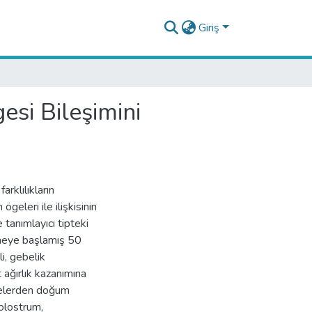
Giriş
si Bileşimini
rklılıkların
geleri ile ilişkisinin
tanımlayıcı tipteki
emeye başlamış 50
i, gebelik
 ağırlık kazanımına
Annelerden doğum
kolostrum,