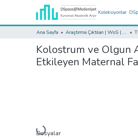
Koleksiyonlar
DSpa
Ana Sayfa
Araştırma Çıktıları | WoS | Scopus | TR-Dizin | PubMed
Kolostrum ve Olgun A
Etkileyen Maternal Fa
Yükleniyor...
Dosyalar