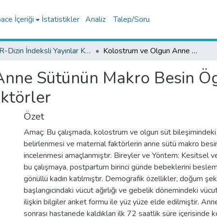
ce İçeriği
İstatistikler
Analiz
Talep/Soru
TR-Dizin İndeksli Yayınlar Koleksiyonu
Kolostrum ve Olgun Anne Sütünün Makro Besin Ögesi Bileşimini Etkileyen Maternal Faktörler
nne Sütünün Makro Besin Öge
ktörler
Özet
Amaç: Bu çalışmada, kolostrum ve olgun süt bileşimindeki fa
belirlenmesi ve maternal faktörlerin anne sütü makro besin ö
incelenmesi amaçlanmıştır. Bireyler ve Yöntem: Kesitsel ve 
bu çalışmaya, postpartum birinci günde bebeklerini besl
gönüllü kadın katılmıştır. Demografik özellikler, doğum şekl
başlangıcındaki vücut ağırlığı ve gebelik dönemindeki vücut
ilişkin bilgiler anket formu ile yüz yüze elde edilmiştir. 
sonrası hastanede kaldıkları ilk 72 saatlik süre içerisinde 