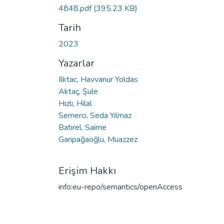
4848.pdf
(395.23 KB)
Tarih
2023
Yazarlar
Ilktac, Havvanur Yoldas
Aktaç, Şule
Hızlı, Hilal
Semerci, Seda Yılmaz
Batirel, Saime
Garipağaoğlu, Muazzez
Erişim Hakkı
info:eu-repo/semantics/openAccess