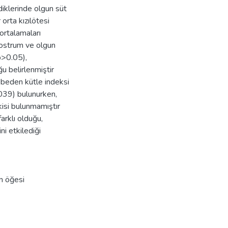
ldiklerinde olgun süt
 orta kızılötesi
ortalamaları
lostrum ve olgun
p>0.05),
u belirlenmiştir
 beden kütle indeksi
.039) bulunurken,
kisi bulunmamıştır
arklı olduğu,
i etkilediği
n öğesi