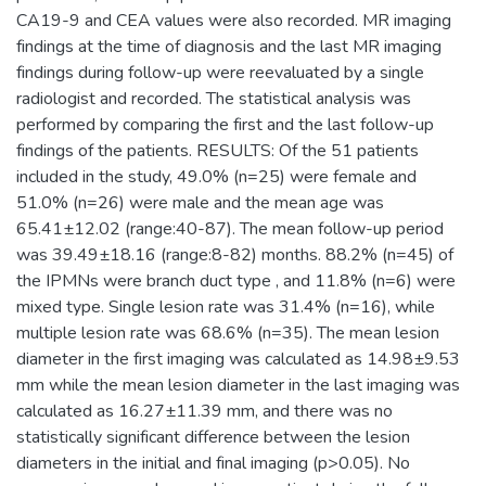
CA19-9 and CEA values were also recorded. MR imaging
findings at the time of diagnosis and the last MR imaging
findings during follow-up were reevaluated by a single
radiologist and recorded. The statistical analysis was
performed by comparing the first and the last follow-up
findings of the patients. RESULTS: Of the 51 patients
included in the study, 49.0% (n=25) were female and
51.0% (n=26) were male and the mean age was
65.41±12.02 (range:40-87). The mean follow-up period
was 39.49±18.16 (range:8-82) months. 88.2% (n=45) of
the IPMNs were branch duct type , and 11.8% (n=6) were
mixed type. Single lesion rate was 31.4% (n=16), while
multiple lesion rate was 68.6% (n=35). The mean lesion
diameter in the first imaging was calculated as 14.98±9.53
mm while the mean lesion diameter in the last imaging was
calculated as 16.27±11.39 mm, and there was no
statistically significant difference between the lesion
diameters in the initial and final imaging (p>0.05). No