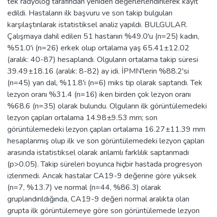
tek radyolog tarafından yeniden değerlerlendirilerek kayıt
edildi. Hastaların ilk başvuru ve son takip bulguları
karşılaştırılarak istatistiksel analiz yapıldı. BULGULAR.
Çalışmaya dahil edilen 51 hastanın %49.0'u (n=25) kadın,
%51.0'i (n=26) erkek olup ortalama yaş 65.41±12.02
(aralık: 40-87) hesaplandı. Olguların ortalama takip süresi
39.49±18.16 (aralık: 8-82) ay idi. İPMN'lerin %88.2'si
(n=45) yan dal, %11.8'i (n=6) miks tip olarak saptandı. Tek
lezyon oranı %31.4 (n=16) iken birden çok lezyon oranı
%68.6 (n=35) olarak bulundu. Olguların ilk görüntülemedeki
lezyon çapları ortalama 14.98±9.53 mm; son
görüntülemedeki lezyon çapları ortalama 16.27±11.39 mm
hesaplanmış olup ilk ve son görüntülemedeki lezyon çapları
arasında istatistiksel olarak anlamlı farklılık saptanmadı
(p>0.05). Takip süreleri boyunca hiçbir hastada progresyon
izlenmedi. Ancak hastalar CA19-9 değerine göre yüksek
(n=7, %13.7) ve normal (n=44, %86.3) olarak
gruplandırıldığında, CA19-9 değeri normal aralıkta olan
grupta ilk görüntülemeye göre son görüntülemede lezyon