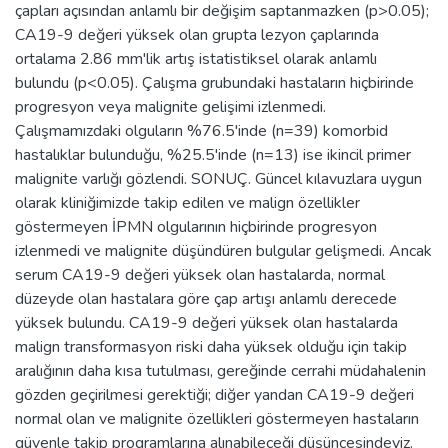
çapları açısından anlamlı bir değişim saptanmazken (p>0.05);
CA19-9 değeri yüksek olan grupta lezyon çaplarında
ortalama 2.86 mm'lik artış istatistiksel olarak anlamlı
bulundu (p<0.05). Çalışma grubundaki hastaların hiçbirinde
progresyon veya malignite gelişimi izlenmedi.
Çalışmamızdaki olguların %76.5'inde (n=39) komorbid
hastalıklar bulunduğu, %25.5'inde (n=13) ise ikincil primer
malignite varlığı gözlendi. SONUÇ. Güncel kılavuzlara uygun
olarak kliniğimizde takip edilen ve malign özellikler
göstermeyen İPMN olgularının hiçbirinde progresyon
izlenmedi ve malignite düşündüren bulgular gelişmedi. Ancak
serum CA19-9 değeri yüksek olan hastalarda, normal
düzeyde olan hastalara göre çap artışı anlamlı derecede
yüksek bulundu. CA19-9 değeri yüksek olan hastalarda
malign transformasyon riski daha yüksek olduğu için takip
aralığının daha kısa tutulması, gereğinde cerrahi müdahalenin
gözden geçirilmesi gerektiği; diğer yandan CA19-9 değeri
normal olan ve malignite özellikleri göstermeyen hastaların
güvenle takip programlarına alınabileceği düşüncesindeyiz.