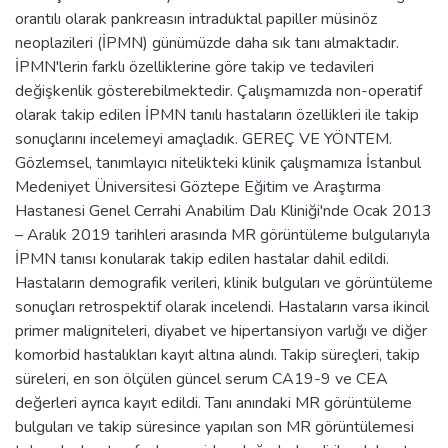
orantılı olarak pankreasın intraduktal papiller müsinöz
neoplazileri (İPMN) günümüzde daha sık tanı almaktadır.
İPMN'lerin farklı özelliklerine göre takip ve tedavileri
değişkenlik gösterebilmektedir. Çalışmamızda non-operatif
olarak takip edilen İPMN tanılı hastaların özellikleri ile takip
sonuçlarını incelemeyi amaçladık. GEREÇ VE YÖNTEM.
Gözlemsel, tanımlayıcı nitelikteki klinik çalışmamıza İstanbul
Medeniyet Üniversitesi Göztepe Eğitim ve Araştırma
Hastanesi Genel Cerrahi Anabilim Dalı Kliniği'nde Ocak 2013
– Aralık 2019 tarihleri arasında MR görüntüleme bulgularıyla
İPMN tanısı konularak takip edilen hastalar dahil edildi.
Hastaların demografik verileri, klinik bulguları ve görüntüleme
sonuçları retrospektif olarak incelendi. Hastaların varsa ikincil
primer maligniteleri, diyabet ve hipertansiyon varlığı ve diğer
komorbid hastalıkları kayıt altına alındı. Takip süreçleri, takip
süreleri, en son ölçülen güncel serum CA19-9 ve CEA
değerleri ayrıca kayıt edildi. Tanı anındaki MR görüntüleme
bulguları ve takip süresince yapılan son MR görüntülemesi