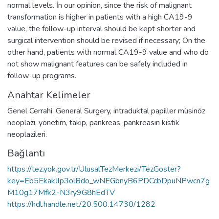
normal levels. İn our opinion, since the risk of malignant
transformation is higher in patients with a high CA19-9
value, the follow-up interval should be kept shorter and
surgical intervention should be revised if necessary; On the
other hand, patients with normal CA19-9 value and who do
not show malignant features can be safely included in
follow-up programs.
Anahtar Kelimeler
Genel Cerrahi
,
General Surgery
,
intraduktal papiller müsinöz
neoplazi
,
yönetim
,
takip
,
pankreas
,
pankreasın kistik
neoplazileri.
Bağlantı
https://tez.yok.gov.tr/UlusalTezMerkezi/TezGoster?
key=Eb5EkakJlp3olBdo_wNEGbnyB6PDCcbDpuNPwcn7g
M10g17Mfk2-N3ry9G8hEdTV
https://hdl.handle.net/20.500.14730/1282