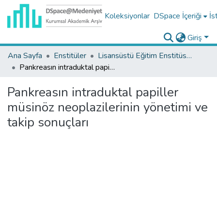
Koleksiyonlar
DSpace İçeriği
İs
Giriş
Ana Sayfa
Enstitüler
Lisansüstü Eğitim Enstitüsü Tez Koleksiyonu
Pankreasın intraduktal papiller müsinöz neoplazilerinin yönetimi ve takip sonuçları
Pankreasın intraduktal papiller
müsinöz neoplazilerinin yönetimi ve
takip sonuçları
Yükleniyor...