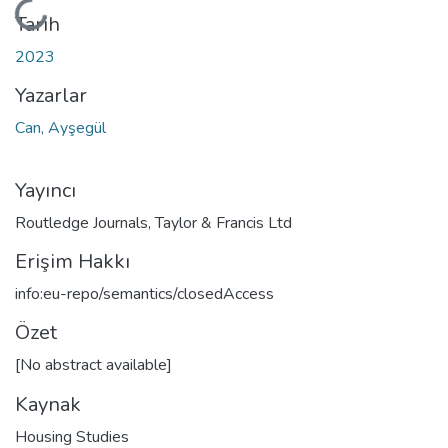
Yükleniyor...
Tarih
2023
Yazarlar
Can, Ayşegül
Yayıncı
Routledge Journals, Taylor & Francis Ltd
Erişim Hakkı
info:eu-repo/semantics/closedAccess
Özet
[No abstract available]
Kaynak
Housing Studies