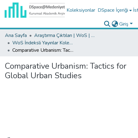
Koleksiyonlar
DSpace İçeriği
İs
Giriş
Ana Sayfa
Araştırma Çıktıları | WoS | Scopus | TR-Dizin | PubMed
WoS İndeksli Yayınlar Koleksiyonu
Comparative Urbanism: Tactics for Global Urban Studies
Comparative Urbanism: Tactics for
Global Urban Studies