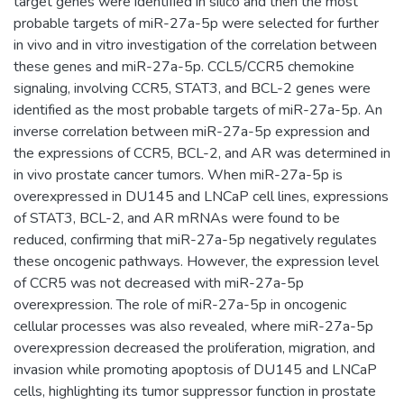
target genes were identified in silico and then the most
probable targets of miR-27a-5p were selected for further
in vivo and in vitro investigation of the correlation between
these genes and miR-27a-5p. CCL5/CCR5 chemokine
signaling, involving CCR5, STAT3, and BCL-2 genes were
identified as the most probable targets of miR-27a-5p. An
inverse correlation between miR-27a-5p expression and
the expressions of CCR5, BCL-2, and AR was determined in
in vivo prostate cancer tumors. When miR-27a-5p is
overexpressed in DU145 and LNCaP cell lines, expressions
of STAT3, BCL-2, and AR mRNAs were found to be
reduced, confirming that miR-27a-5p negatively regulates
these oncogenic pathways. However, the expression level
of CCR5 was not decreased with miR-27a-5p
overexpression. The role of miR-27a-5p in oncogenic
cellular processes was also revealed, where miR-27a-5p
overexpression decreased the proliferation, migration, and
invasion while promoting apoptosis of DU145 and LNCaP
cells, highlighting its tumor suppressor function in prostate