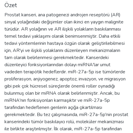
Özet
Prostat kanseri, ana patogenezi androjen reseptörü (AR)
sinyal yolağındaki değişimler olan ikinci en yaygın malignite
türüdür. AR yolağının ve AR ilişkili yolakların baskılanması
temel tedavi yaklaşımı olarak benimsenmiştir. Daha etkili
tedavi yöntemlerinin hastaya özgün olarak geliştirilebilmesi
için, AR'yi ve ilişkili yolaklarını düzenleyen mekanizmaların
tam olarak belirlenmesi gerekmektedir. Kanserdeki
düzenleyici fonksiyonlarından dolayı miRNA'lar umut
vadeden terapötik hedeflerdir. miR-27a-5p ise tümörlerde
proliferasyon, anjiyogenez, apoptoz, invazyon, ve migrasyon
gibi pek çok hücresel süreçlerde önemli roller oynadığı
bulunmuş olan bir miRNA olarak belirlenmiştir. Ancak, bu
miRNA'nın fonksiyonları karmaşıktır ve miR-27a-5p
tarafından hedeflenen genlerin açığa çıkartılması
gerekmektedir. Bu tez çalışmasında, miR-27a-5p'nin prostat
kanserindeki tümör baskılayıcı rolü, moleküler mekanizması
ile birlikte araştırılmıştır. İlk olarak, miR-27a-5p tarafından