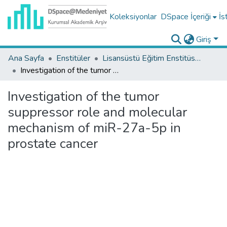
Koleksiyonlar
DSpace İçeriği
İs
Giriş
Ana Sayfa
Enstitüler
Lisansüstü Eğitim Enstitüsü Tez Koleksiyonu
Investigation of the tumor suppressor role and molecular mechanism of miR-27a-5p in prostate cancer
Investigation of the tumor
suppressor role and molecular
mechanism of miR-27a-5p in
prostate cancer