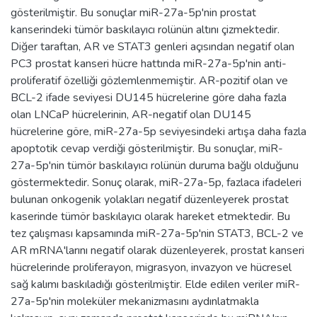
gösterilmiştir. Bu sonuçlar miR-27a-5p'nin prostat
kanserindeki tümör baskılayıcı rolünün altını çizmektedir.
Diğer taraftan, AR ve STAT3 genleri açısından negatif olan
PC3 prostat kanseri hücre hattında miR-27a-5p'nin anti-
proliferatif özelliği gözlemlenmemiştir. AR-pozitif olan ve
BCL-2 ifade seviyesi DU145 hücrelerine göre daha fazla
olan LNCaP hücrelerinin, AR-negatif olan DU145
hücrelerine göre, miR-27a-5p seviyesindeki artışa daha fazla
apoptotik cevap verdiği gösterilmiştir. Bu sonuçlar, miR-
27a-5p'nin tümör baskılayıcı rolünün duruma bağlı olduğunu
göstermektedir. Sonuç olarak, miR-27a-5p, fazlaca ifadeleri
bulunan onkogenik yolakları negatif düzenleyerek prostat
kaserinde tümör baskılayıcı olarak hareket etmektedir. Bu
tez çalışması kapsamında miR-27a-5p'nin STAT3, BCL-2 ve
AR mRNA'larını negatif olarak düzenleyerek, prostat kanseri
hücrelerinde proliferayon, migrasyon, invazyon ve hücresel
sağ kalımı baskıladığı gösterilmiştir. Elde edilen veriler miR-
27a-5p'nin moleküler mekanizmasını aydınlatmakla