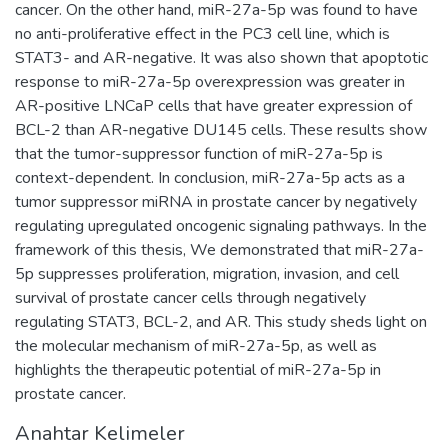
cancer. On the other hand, miR-27a-5p was found to have
no anti-proliferative effect in the PC3 cell line, which is
STAT3- and AR-negative. It was also shown that apoptotic
response to miR-27a-5p overexpression was greater in
AR-positive LNCaP cells that have greater expression of
BCL-2 than AR-negative DU145 cells. These results show
that the tumor-suppressor function of miR-27a-5p is
context-dependent. In conclusion, miR-27a-5p acts as a
tumor suppressor miRNA in prostate cancer by negatively
regulating upregulated oncogenic signaling pathways. In the
framework of this thesis, We demonstrated that miR-27a-
5p suppresses proliferation, migration, invasion, and cell
survival of prostate cancer cells through negatively
regulating STAT3, BCL-2, and AR. This study sheds light on
the molecular mechanism of miR-27a-5p, as well as
highlights the therapeutic potential of miR-27a-5p in
prostate cancer.
Anahtar Kelimeler