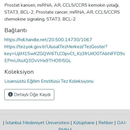
Prostat kanseri
,
miRNA
,
AR
,
CCL5/CCR5 kemokin yolağı
,
STAT3
,
BCL-2
,
Prostate cancer
,
miRNA
,
AR
,
CCL5/CCR5
chemokine signaling
,
STAT3
,
BCL-2
Bağlantı
https://hdl.handle.net/20.500.14730/1067
https://tez.yok.gov.tr/UlusalTezMerkezi/TezGoster?
key=UjlM15wKZGQW6TLC0pvCt_Kz3frUiIO0TAbNFFD9c
EPmUXoJQ3DvVHx9THO9I5GL
Koleksiyon
Lisansüstü Eğitim Enstitüsü Tez Koleksiyonu
Detaylı Öğe Kaydı
|
İstanbul Medeniyet Üniversitesi
|
Kütüphane
|
Rehber
|
OAI-
PMH
|