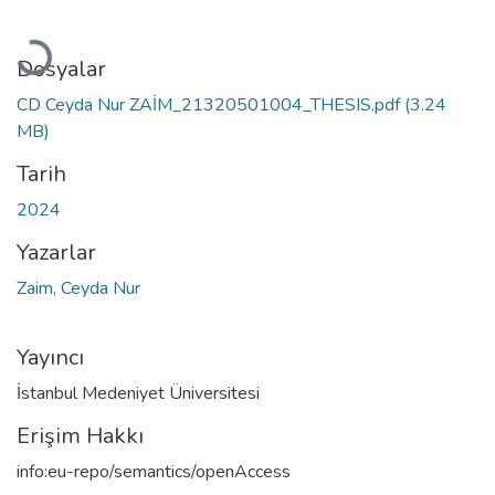
Yükleniyor...
Dosyalar
CD Ceyda Nur ZAİM_21320501004_THESIS.pdf
(3.24
MB)
Tarih
2024
Yazarlar
Zaim, Ceyda Nur
Yayıncı
İstanbul Medeniyet Üniversitesi
Erişim Hakkı
info:eu-repo/semantics/openAccess