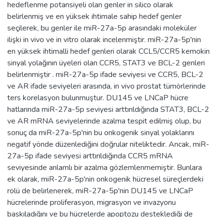
hedeflenme potansiyeli olan genler in silico olarak
belirlenmiş ve en yüksek ihtimale sahip hedef genler
seçilerek, bu genler ile miR-27a-5p arasındaki moleküler
ilişki in vivo ve in vitro olarak incelenmiştir. miR-27a-5p'nin
en yüksek ihtimalli hedef genleri olarak CCL5/CCR5 kemokin
sinyal yolağının üyeleri olan CCR5, STAT3 ve BCL-2 genleri
belirlenmiştir . miR-27a-5p ifade seviyesi ve CCR5, BCL-2
ve AR ifade seviyeleri arasında, in vivo prostat tümörlerinde
ters korelasyon bulunmuştur. DU145 ve LNCaP hücre
hatlarında miR-27a-5p seviyesi arttırıldığında STAT3, BCL-2
ve AR mRNA seviyelerinde azalma tespit edilmiş olup, bu
sonuç da miR-27a-5p'nin bu onkogenik sinyal yolaklarını
negatif yönde düzenlediğini doğrular niteliktedir. Ancak, miR-
27a-5p ifade seviyesi arttırıldığında CCR5 mRNA
seviyesinde anlamlı bir azalma gözlemlenmemiştir. Bunlara
ek olarak, miR-27a-5p'nin onkogenik hücresel süreçlerdeki
rolü de belirlenerek, miR-27a-5p'nin DU145 ve LNCaP
hücrelerinde proliferasyon, migrasyon ve invazyonu
baskıladığını ve bu hücrelerde apoptozu desteklediği de