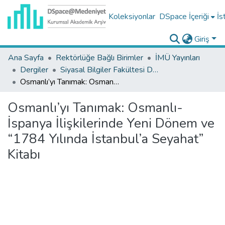
Koleksiyonlar
DSpace İçeriği
İs
Giriş
Ana Sayfa
Rektörlüğe Bağlı Birimler
İMÜ Yayınları
Dergiler
Siyasal Bilgiler Fakültesi Dergisi Koleksiyonu
Osmanlı’yı Tanımak: Osmanlı-İspanya İlişkilerinde Yeni Dönem ve “1784 Yılında İstanbul’a Seyahat” Kitabı
Osmanlı’yı Tanımak: Osmanlı-
İspanya İlişkilerinde Yeni Dönem ve
“1784 Yılında İstanbul’a Seyahat”
Kitabı