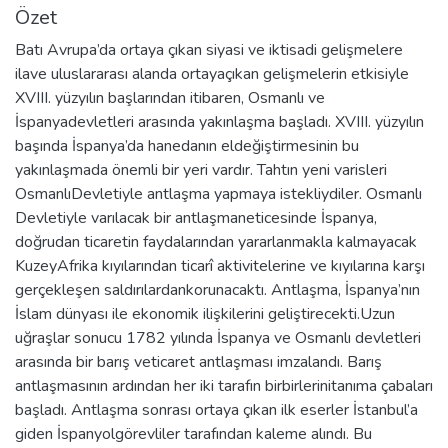
Özet
Batı Avrupa’da ortaya çıkan siyasi ve iktisadi gelişmelere
ilave uluslararası alanda ortayaçıkan gelişmelerin etkisiyle
XVIII. yüzyılın başlarından itibaren, Osmanlı ve
İspanyadevletleri arasında yakınlaşma başladı. XVIII. yüzyılın
başında İspanya’da hanedanın eldeğiştirmesinin bu
yakınlaşmada önemli bir yeri vardır. Tahtın yeni varisleri
OsmanlıDevletiyle antlaşma yapmaya istekliydiler. Osmanlı
Devletiyle varılacak bir antlaşmaneticesinde İspanya,
doğrudan ticaretin faydalarından yararlanmakla kalmayacak
KuzeyAfrika kıyılarından ticarî aktivitelerine ve kıyılarına karşı
gerçekleşen saldırılardankorunacaktı. Antlaşma, İspanya’nın
İslam dünyası ile ekonomik ilişkilerini geliştirecekti.Uzun
uğraşlar sonucu 1782 yılında İspanya ve Osmanlı devletleri
arasında bir barış veticaret antlaşması imzalandı. Barış
antlaşmasının ardından her iki tarafın birbirlerinitanıma çabaları
başladı. Antlaşma sonrası ortaya çıkan ilk eserler İstanbul’a
giden İspanyolgörevliler tarafından kaleme alındı. Bu