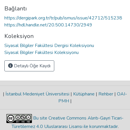
Bağlantı
https://dergipark.org.tr/tr/pub/ismus/issue/42712/515238
https://hdl.handle.net/20.500.14730/2949
Koleksiyon
Siyasal Bilgiler Fakültesi Dergisi Koleksiyonu
Siyasal Bilgiler Fakültesi Koleksiyonu
Detaylı Öğe Kaydı
|
İstanbul Medeniyet Üniversitesi
|
Kütüphane
|
Rehber
|
OAI-
PMH
|
Bu site Creative Commons Alıntı-Gayri Ticari-
Türetilemez 4.0 Uluslararası Lisansı ile korunmaktadır
.