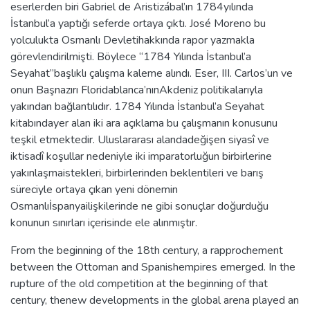
eserlerden biri Gabriel de Aristizábal’ın 1784yılında
İstanbul’a yaptığı seferde ortaya çıktı. José Moreno bu
yolculukta Osmanlı Devletihakkında rapor yazmakla
görevlendirilmişti. Böylece “1784 Yılında İstanbul’a
Seyahat”başlıklı çalışma kaleme alındı. Eser, III. Carlos’un ve
onun Başnazırı Floridablanca’nınAkdeniz politikalarıyla
yakından bağlantılıdır. 1784 Yılında İstanbul’a Seyahat
kitabındayer alan iki ara açıklama bu çalışmanın konusunu
teşkil etmektedir. Uluslararası alandadeğişen siyasî ve
iktisadî koşullar nedeniyle iki imparatorluğun birbirlerine
yakınlaşmaistekleri, birbirlerinden beklentileri ve barış
süreciyle ortaya çıkan yeni dönemin
Osmanlıİspanyailişkilerinde ne gibi sonuçlar doğurduğu
konunun sınırları içerisinde ele alınmıştır.
From the beginning of the 18th century, a rapprochement
between the Ottoman and Spanishempires emerged. In the
rupture of the old competition at the beginning of that
century, thenew developments in the global arena played an