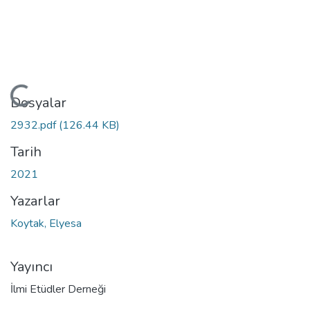
Yükleniyor...
Dosyalar
2932.pdf
(126.44 KB)
Tarih
2021
Yazarlar
Koytak, Elyesa
Yayıncı
İlmi Etüdler Derneği