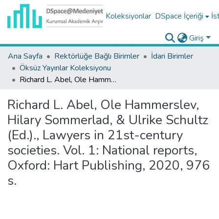
Koleksiyonlar
DSpace İçeriği
İs
Giriş
Ana Sayfa
Rektörlüğe Bağlı Birimler
İdari Birimler
Öksüz Yayınlar Koleksiyonu
Richard L. Abel, Ole Hammerslev, Hilary Sommerlad, & Ulrike Schultz (Ed.)., Lawyers in 21st-century societies. Vol. 1: National reports, Oxford: Hart Publishing, 2020, 976 s.
Richard L. Abel, Ole Hammerslev,
Hilary Sommerlad, & Ulrike Schultz
(Ed.)., Lawyers in 21st-century
societies. Vol. 1: National reports,
Oxford: Hart Publishing, 2020, 976
s.