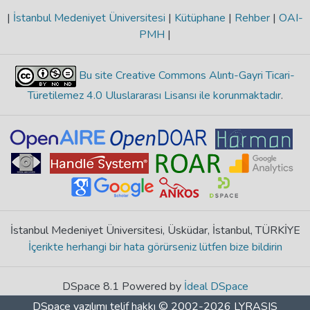
|
İstanbul Medeniyet Üniversitesi
|
Kütüphane
|
Rehber
|
OAI-
PMH
|
Bu site Creative Commons Alıntı-Gayri Ticari-
Türetilemez 4.0 Uluslararası Lisansı ile korunmaktadır
.
İstanbul Medeniyet Üniversitesi, Üsküdar, İstanbul, TÜRKİYE
İçerikte herhangi bir hata görürseniz lütfen bize bildirin
DSpace 8.1 Powered by
İdeal DSpace
DSpace yazılımı
telif hakkı © 2002-2026
LYRASIS