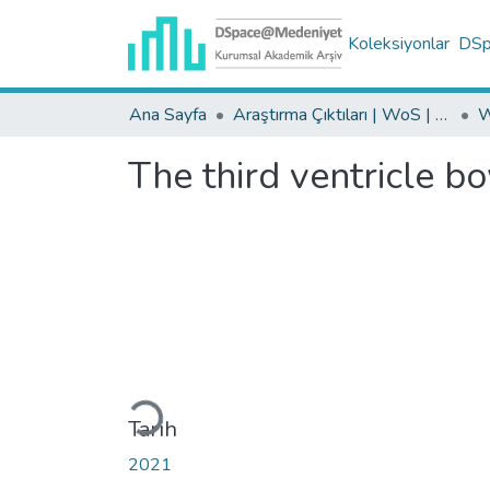
Koleksiyonlar
DSpa
Ana Sayfa
Araştırma Çıktıları | WoS | Scopus | TR-Dizin | PubMed
The third ventricle 
Yükleniyor...
Tarih
2021