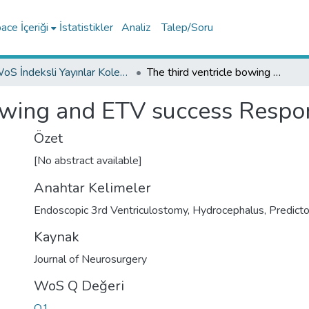
ce İçeriği
İstatistikler
Analiz
Talep/Soru
WoS İndeksli Yayınlar Koleksiyonu
The third ventricle bowing and ETV success Response
bowing and ETV success Respo
Özet
[No abstract available]
Anahtar Kelimeler
Endoscopic 3rd Ventriculostomy
,
Hydrocephalus
,
Predicto
Kaynak
Journal of Neurosurgery
WoS Q Değeri
Q1