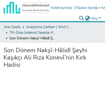
Koleksiyonlar
DSpace İçeriği
İs
Giriş
Ana Sayfa
Araştırma Çıktıları | WoS | Scopus | TR-Dizin | PubMed
TR-Dizin İndeksli Yayınlar Koleksiyonu
Son Dönem Nakşî-Hâlidî Şeyhi Kaşıkçı Ali Rıza Konevî’nin Kırk Hadisi
Son Dönem Nakşî-Hâlidî Şeyhi
Kaşıkçı Ali Rıza Konevî’nin Kırk
Hadisi