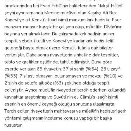
örneklerinden biri Esad Erbilî’nin halifelerinden Nakşî-Hâlidî
şeyhi aynı zamanda Medine mücâviri olan Kaşıkçı Ali Rıza
Konevî’ye ait Kenzü’l-fuad isimli manzum kırk hadistir. Eser
manzum-mensur karışık bir çalışma olup, müellifin Dîvân’ının
başında yer almaktadır. Bu çalışmada kırk hadisin adının
tespiti, sebeb-i telifi ve Konevî’ye kadar kırk hadis telif
geleneği başta olmak üzere Kenzü’l-fuâd’a dair bilgiler
verilmiştir. Daha sonra rivayetlerin sıhhatine dair tespitler,
tablo ve grafikler eşliğinde, tahlil edilmiştir. Buna göre
eserde yer alan 69 rivayetin; 37’si sahih (%54), 23’ü zayıf
(%33), 7’si aslı olmayan, bulunamayan ve mevzu, (%10) ve
2’sinin de selefe ait söz (%3) şeklinde olduğu tespit
edilmiştir. Ayrıca müellifin rivayetleri tercih ederken kullandığı
kaynaklar araştırılmış ve Suyûtî’nin el-Câmiu’s-sağîr isimli
eserinin en önemli kaynağı olduğu sonucuna ulaşılmıştır.
Tercih edilen rivayetlerin muhtevası ve müellifin hadisleri şerh
yöntemi, çalışmanın inceleme konusu yaptığı bir başka
husustur.