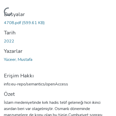
Yükleniyor...
Dosyalar
4708.pdf
(599.61 KB)
Tarih
2022
Yazarlar
Yüceer, Mustafa
Erişim Hakkı
info:eu-repo/semantics/openAccess
Özet
İslam medeniyetinde kırk hadis telif geleneği hicri ikinci
asırdan beri var olagelmiştir. Osmanlı döneminde
manzumelere de konu olan bu türün Cumhuriyet sonrası