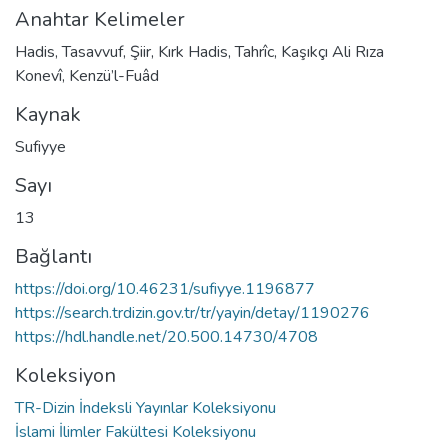
Anahtar Kelimeler
Hadis
,
Tasavvuf
,
Şiir
,
Kırk Hadis
,
Tahrîc
,
Kaşıkçı Ali Rıza
Konevî
,
Kenzü’l-Fuâd
Kaynak
Sufiyye
Sayı
13
Bağlantı
https://doi.org/10.46231/sufiyye.1196877
https://search.trdizin.gov.tr/tr/yayin/detay/1190276
https://hdl.handle.net/20.500.14730/4708
Koleksiyon
TR-Dizin İndeksli Yayınlar Koleksiyonu
İslami İlimler Fakültesi Koleksiyonu