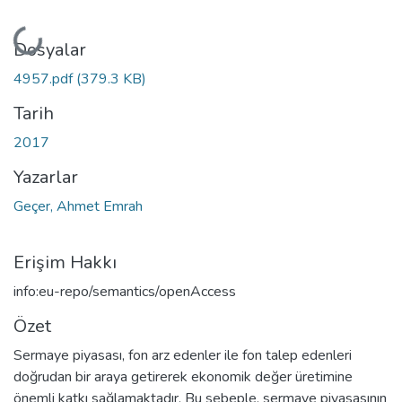
Yükleniyor...
Dosyalar
4957.pdf
(379.3 KB)
Tarih
2017
Yazarlar
Geçer, Ahmet Emrah
Erişim Hakkı
info:eu-repo/semantics/openAccess
Özet
Sermaye piyasası, fon arz edenler ile fon talep edenleri
doğrudan bir araya getirerek ekonomik değer üretimine
önemli katkı sağlamaktadır. Bu sebeple, sermaye piyasasının