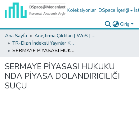
Koleksiyonlar
DSpace İçeriği
İs
Giriş
Ana Sayfa
Araştırma Çıktıları | WoS | Scopus | TR-Dizin | PubMed
TR-Dizin İndeksli Yayınlar Koleksiyonu
SERMAYE PİYASASI HUKUKU NDA PİYASA DOLANDIRICILIĞI SUÇU
SERMAYE PİYASASI HUKUKU
NDA PİYASA DOLANDIRICILIĞI
SUÇU