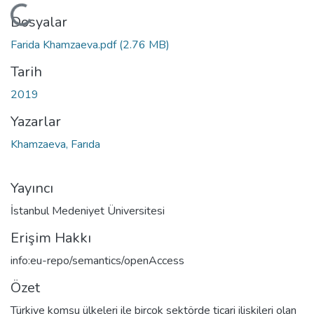
Yükleniyor...
Dosyalar
Farida Khamzaeva.pdf
(2.76 MB)
Tarih
2019
Yazarlar
Khamzaeva, Farıda
Yayıncı
İstanbul Medeniyet Üniversitesi
Erişim Hakkı
info:eu-repo/semantics/openAccess
Özet
Türkiye komşu ülkeleri ile birçok sektörde ticari ilişkileri olan