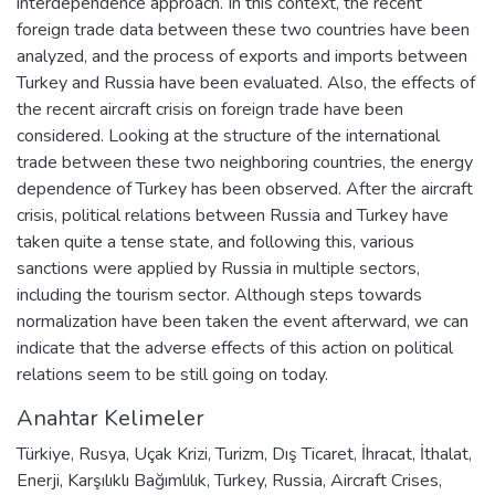
interdependence approach. In this context, the recent
foreign trade data between these two countries have been
analyzed, and the process of exports and imports between
Turkey and Russia have been evaluated. Also, the effects of
the recent aircraft crisis on foreign trade have been
considered. Looking at the structure of the international
trade between these two neighboring countries, the energy
dependence of Turkey has been observed. After the aircraft
crisis, political relations between Russia and Turkey have
taken quite a tense state, and following this, various
sanctions were applied by Russia in multiple sectors,
including the tourism sector. Although steps towards
normalization have been taken the event afterward, we can
indicate that the adverse effects of this action on political
relations seem to be still going on today.
Anahtar Kelimeler
Türkiye
,
Rusya
,
Uçak Krizi
,
Turizm
,
Dış Ticaret
,
İhracat
,
İthalat
,
Enerji
,
Karşılıklı Bağımlılık
,
Turkey
,
Russia
,
Aircraft Crises
,