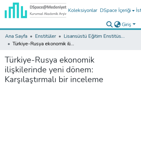
Koleksiyonlar
DSpace İçeriği
İs
Giriş
Ana Sayfa
Enstitüler
Lisansüstü Eğitim Enstitüsü Tez Koleksiyonu
Türkiye-Rusya ekonomik ilişkilerinde yeni dönem: Karşılaştırmalı bir inceleme
Türkiye-Rusya ekonomik
ilişkilerinde yeni dönem:
Karşılaştırmalı bir inceleme