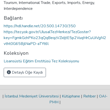
Tourism
,
International Trade
,
Exports
,
Imports
,
Energy
,
Interdependence
Bağlantı
https://hdl.handle.net/20.500.14730/350
https://tez.yok.gov.tr/UlusalTezMerkezi/TezGoster?
key=FgmkGchPKo23qQqBeqzVZidjtE5p2VuqMrCuUiVgN2
vtht0G65BjlNaPD-aTYt6l
Koleksiyon
Lisansüstü Eğitim Enstitüsü Tez Koleksiyonu
Detaylı Öğe Kaydı
|
İstanbul Medeniyet Üniversitesi
|
Kütüphane
|
Rehber
|
OAI-
PMH
|