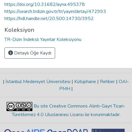
https://doi.org/10.31682/ayna.495378
https://search.trdizin.gov.tr/tr/yayin/detay/472993
https://hdl.handle.net/20.500.14730/3952
Koleksiyon
TR-Dizin İndeksli Yayınlar Koleksiyonu
Detaylı Öğe Kaydı
|
İstanbul Medeniyet Üniversitesi
|
Kütüphane
|
Rehber
|
OAI-
PMH
|
Bu site Creative Commons Alıntı-Gayri Ticari-
Türetilemez 4.0 Uluslararası Lisansı ile korunmaktadır
.