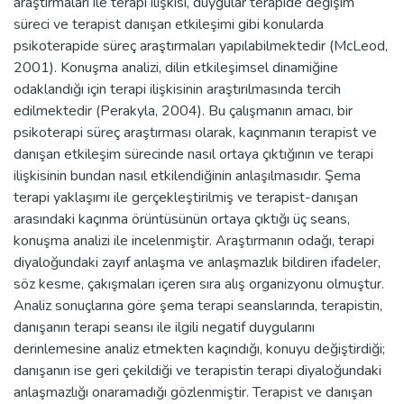
araştırmaları ile terapi ilişkisi, duygular terapide değişim
süreci ve terapist danışan etkileşimi gibi konularda
psikoterapide süreç araştırmaları yapılabilmektedir (McLeod,
2001). Konuşma analizi, dilin etkileşimsel dinamiğine
odaklandığı için terapi ilişkisinin araştırılmasında tercih
edilmektedir (Perakyla, 2004). Bu çalışmanın amacı, bir
psikoterapi süreç araştırması olarak, kaçınmanın terapist ve
danışan etkileşim sürecinde nasıl ortaya çıktığının ve terapi
ilişkisinin bundan nasıl etkilendiğinin anlaşılmasıdır. Şema
terapi yaklaşımı ile gerçekleştirilmiş ve terapist-danışan
arasındaki kaçınma örüntüsünün ortaya çıktığı üç seans,
konuşma analizi ile incelenmiştir. Araştırmanın odağı, terapi
diyaloğundaki zayıf anlaşma ve anlaşmazlık bildiren ifadeler,
söz kesme, çakışmaları içeren sıra alış organizyonu olmuştur.
Analiz sonuçlarına göre şema terapi seanslarında, terapistin,
danışanın terapi seansı ile ilgili negatif duygularını
derinlemesine analiz etmekten kaçındığı, konuyu değiştirdiği;
danışanın ise geri çekildiği ve terapistin terapi diyaloğundaki
anlaşmazlığı onaramadığı gözlenmiştir. Terapist ve danışan