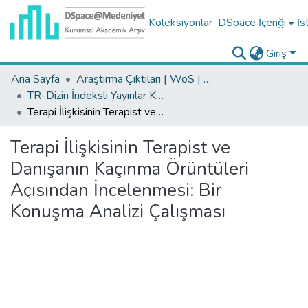
Koleksiyonlar
DSpace İçeriği
İs
Giriş
Ana Sayfa
Araştırma Çıktıları | WoS | Scopus | TR-Dizin | PubMed
TR-Dizin İndeksli Yayınlar Koleksiyonu
Terapi İlişkisinin Terapist ve Danışanın Kaçınma Örüntüleri Açısından İncelenmesi: Bir Konuşma Analizi Çalışması
Terapi İlişkisinin Terapist ve
Danışanın Kaçınma Örüntüleri
Açısından İncelenmesi: Bir
Konuşma Analizi Çalışması