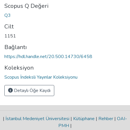
Scopus Q Değeri
Q3
Cilt
1151
Bağlantı
https://hdl.handle.net/20.500.14730/6458
Koleksiyon
Scopus İndeksli Yayınlar Koleksiyonu
Detaylı Öğe Kaydı
|
İstanbul Medeniyet Üniversitesi
|
Kütüphane
|
Rehber
|
OAI-
PMH
|