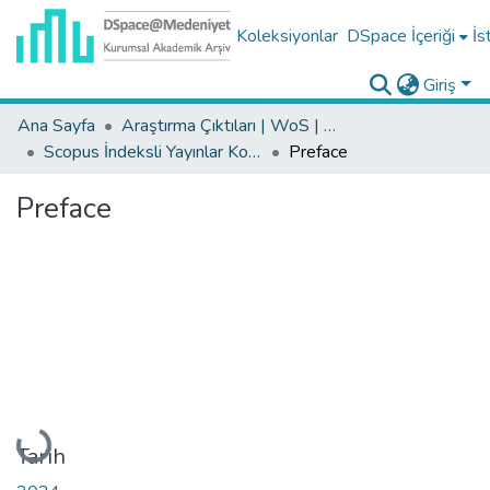
Koleksiyonlar
DSpace İçeriği
İs
Giriş
Ana Sayfa
Araştırma Çıktıları | WoS | Scopus | TR-Dizin | PubMed
Scopus İndeksli Yayınlar Koleksiyonu
Preface
Preface
Yükleniyor...
Tarih