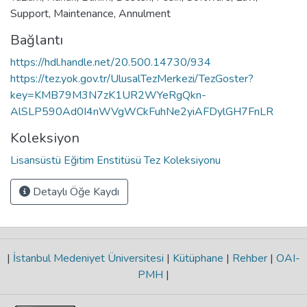
Support
,
Maintenance
,
Annulment
Bağlantı
https://hdl.handle.net/20.500.14730/934
https://tez.yok.gov.tr/UlusalTezMerkezi/TezGoster?
key=KMB79M3N7zK1UR2WYeRgQkn-
AlSLP590Ad0I4nWVgWCkFuhNe2yiAFDylGH7FnLR
Koleksiyon
Lisansüstü Eğitim Enstitüsü Tez Koleksiyonu
Detaylı Öğe Kaydı
|
İstanbul Medeniyet Üniversitesi
|
Kütüphane
|
Rehber
|
OAI-
PMH
|