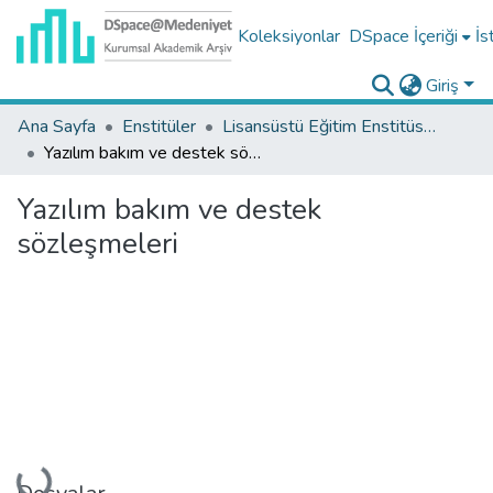
Koleksiyonlar
DSpace İçeriği
İs
Giriş
Ana Sayfa
Enstitüler
Lisansüstü Eğitim Enstitüsü Tez Koleksiyonu
Yazılım bakım ve destek sözleşmeleri
Yazılım bakım ve destek
sözleşmeleri
Yükleniyor...