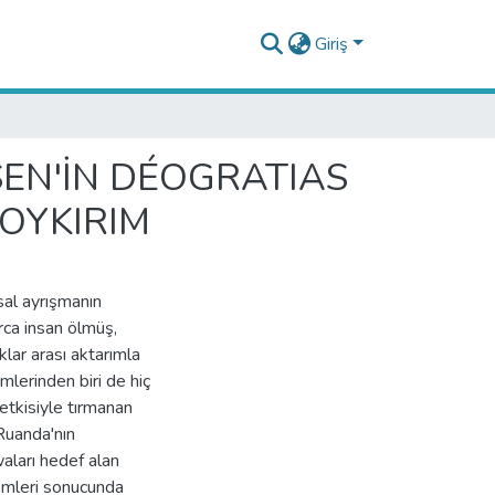
Giriş
SEN'İN DÉOGRATIAS
SOYKIRIM
sal ayrışmanın
rca insan ölmüş,
klar arası aktarımla
mlerinden biri de hiç
etkisiyle tırmanan
Ruanda'nın
waları hedef alan
lemleri sonucunda