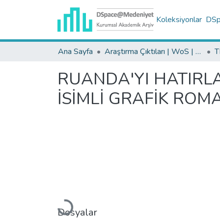
Koleksiyonlar
DSpa
Ana Sayfa
Araştırma Çıktıları | WoS | Scopus | TR-Dizin | PubMed
RUANDA'YI HATIRLA
İSİMLİ GRAFİK ROM
Yükleniyor...
Dosyalar