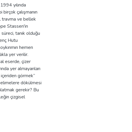
. 1994 yılında
bi birçok çalışmanın
l travma ve bellek
ppe Stassen'in
süreci, tanık olduğu
 genç Hutu
soykırımın hemen
la yer verilir.
al eserde, çizer
ında yer almayanları
nı içeriden görmek”
: kelimelere dökülmesi
anlatmak gerekir? Bu
eğin çizgisel