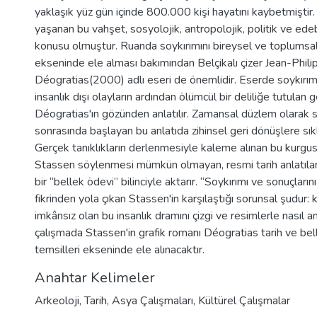
yaklaşık yüz gün içinde 800.000 kişi hayatını kaybetmiştir
yaşanan bu vahşet, sosyolojik, antropolojik, politik ve ede
konusu olmuştur. Ruanda soykırımını bireysel ve toplumsa
ekseninde ele alması bakımından Belçikalı çizer Jean-Phili
Déogratias(2000) adlı eseri de önemlidir. Eserde soykırım 
insanlık dışı olayların ardından ölümcül bir deliliğe tutulan
Déogratias'ın gözünden anlatılır. Zamansal düzlem olarak 
sonrasında başlayan bu anlatıda zihinsel geri dönüşlere sıklık
Gerçek tanıklıkların derlenmesiyle kaleme alınan bu kurgus
Stassen söylenmesi mümkün olmayan, resmi tarih anlatılar
bir “bellek ödevi” bilinciyle aktarır. “Soykırımı ve sonuçları
fikrinden yola çıkan Stassen'in karşılaştığı sorunsal şudur
imkânsız olan bu insanlık dramını çizgi ve resimlerle nasıl 
çalışmada Stassen'in grafik romanı Déogratias tarih ve bell
temsilleri ekseninde ele alınacaktır.
Anahtar Kelimeler
Arkeoloji
,
Tarih
,
Asya Çalışmaları
,
Kültürel Çalışmalar