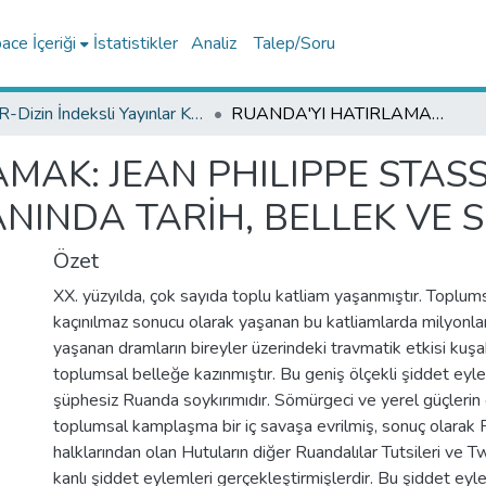
ce İçeriği
İstatistikler
Analiz
Talep/Soru
TR-Dizin İndeksli Yayınlar Koleksiyonu
RUANDA'YI HATIRLAMAK: JEAN PHILIPPE STASSEN'İN DÉOGRATIAS İSİMLİ GRAFİK ROMANINDA TARİH, BELLEK VE SOYKIRIM
MAK: JEAN PHILIPPE STAS
ANINDA TARİH, BELLEK VE 
Özet
XX. yüzyılda, çok sayıda toplu katliam yaşanmıştır. Toplum
kaçınılmaz sonucu olarak yaşanan bu katliamlarda milyonla
yaşanan dramların bireyler üzerindeki travmatik etkisi kuşa
toplumsal belleğe kazınmıştır. Bu geniş ölçekli şiddet eyle
şüphesiz Ruanda soykırımıdır. Sömürgeci ve yerel güçlerin 
toplumsal kamplaşma bir iç savaşa evrilmiş, sonuç olarak 
halklarından olan Hutuların diğer Ruandalılar Tutsileri ve T
kanlı şiddet eylemleri gerçekleştirmişlerdir. Bu şiddet ey