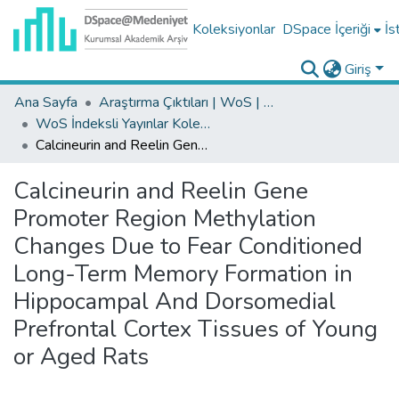
Koleksiyonlar
DSpace İçeriği
İs
Giriş
Ana Sayfa
Araştırma Çıktıları | WoS | Scopus | TR-Dizin | PubMed
WoS İndeksli Yayınlar Koleksiyonu
Calcineurin and Reelin Gene Promoter Region Methylation Changes Due to Fear Conditioned Long-Term Memory Formation in Hippocampal And Dorsomedial Prefrontal Cortex Tissues of Young or Aged Rats
Calcineurin and Reelin Gene
Promoter Region Methylation
Changes Due to Fear Conditioned
Long-Term Memory Formation in
Hippocampal And Dorsomedial
Prefrontal Cortex Tissues of Young
or Aged Rats