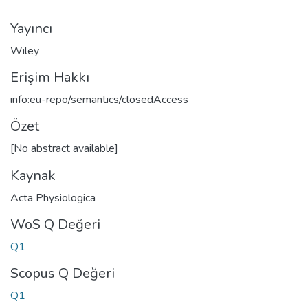
Yayıncı
Wiley
Erişim Hakkı
info:eu-repo/semantics/closedAccess
Özet
[No abstract available]
Kaynak
Acta Physiologica
WoS Q Değeri
Q1
Scopus Q Değeri
Q1