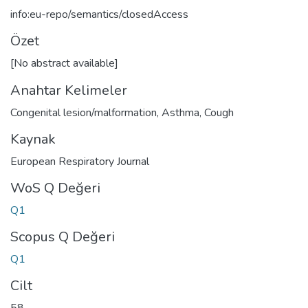
info:eu-repo/semantics/closedAccess
Özet
[No abstract available]
Anahtar Kelimeler
Congenital lesion/malformation
,
Asthma
,
Cough
Kaynak
European Respiratory Journal
WoS Q Değeri
Q1
Scopus Q Değeri
Q1
Cilt
58