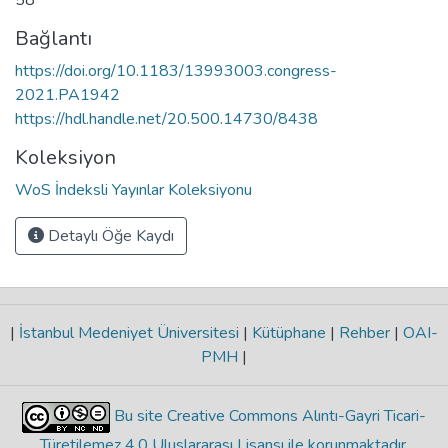
Bağlantı
https://doi.org/10.1183/13993003.congress-
2021.PA1942
https://hdl.handle.net/20.500.14730/8438
Koleksiyon
WoS İndeksli Yayınlar Koleksiyonu
Detaylı Öğe Kaydı
|
İstanbul Medeniyet Üniversitesi
|
Kütüphane
|
Rehber
|
OAI-
PMH
|
Bu site Creative Commons Alıntı-Gayri Ticari-
Türetilemez 4.0 Uluslararası Lisansı ile korunmaktadır
.