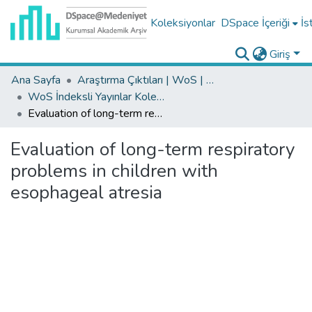
Koleksiyonlar
DSpace İçeriği
İs
Giriş
Ana Sayfa
Araştırma Çıktıları | WoS | Scopus | TR-Dizin | PubMed
WoS İndeksli Yayınlar Koleksiyonu
Evaluation of long-term respiratory problems in children with esophageal atresia
Evaluation of long-term respiratory
problems in children with
esophageal atresia