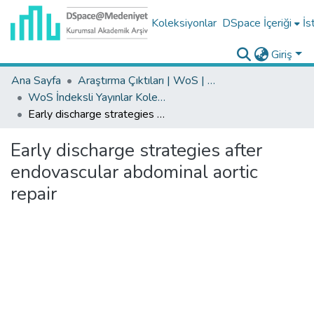
Koleksiyonlar
DSpace İçeriği
İs
Giriş
Ana Sayfa
Araştırma Çıktıları | WoS | Scopus | TR-Dizin | PubMed
WoS İndeksli Yayınlar Koleksiyonu
Early discharge strategies after endovascular abdominal aortic repair
Early discharge strategies after
endovascular abdominal aortic
repair