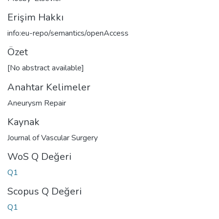
Erişim Hakkı
info:eu-repo/semantics/openAccess
Özet
[No abstract available]
Anahtar Kelimeler
Aneurysm Repair
Kaynak
Journal of Vascular Surgery
WoS Q Değeri
Q1
Scopus Q Değeri
Q1