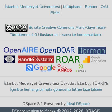
|
İstanbul Medeniyet Üniversitesi
|
Kütüphane
|
Rehber
|
OAI-
PMH
|
Bu site Creative Commons Alıntı-Gayri Ticari-
Türetilemez 4.0 Uluslararası Lisansı ile korunmaktadır
.
İstanbul Medeniyet Üniversitesi, Üsküdar, İstanbul, TÜRKİYE
İçerikte herhangi bir hata görürseniz lütfen bize bildirin
DSpace 8.1 Powered by
İdeal DSpace
DSpace yazılımı
telif hakkı © 2002-2026
LYRASIS