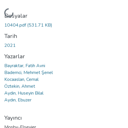
Yükleniyor...
Dosyalar
10404.pdf
(531.71 KB)
Tarih
2021
Yazarlar
Bayraktar, Fatih Avni
Bademci, Mehmet Şenel
Kocaaslan, Cemal
Öztekin, Ahmet
Aydin, Huseyin Bilal
Aydın, Ebuzer
Yayıncı
Mosby-Elsevier