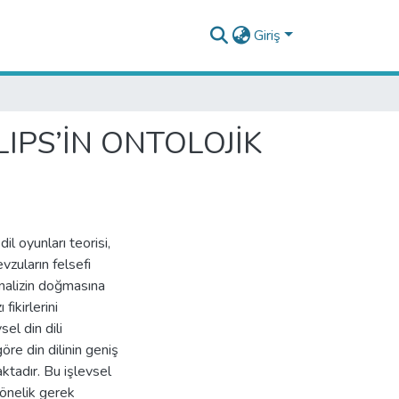
Giriş
LIPS’İN ONTOLOJİK
l oyunları teorisi,
vzuların felsefi
 analizin doğmasına
ikirlerini
sel din dili
öre din dilinin geniş
aktadır. Bu işlevsel
 yönelik gerek