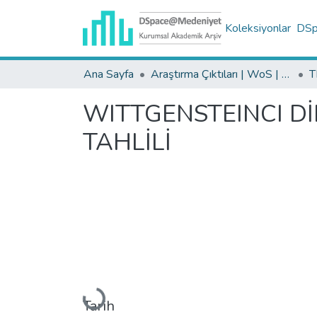
Koleksiyonlar
DSpa
Ana Sayfa
Araştırma Çıktıları | WoS | Scopus | TR-Dizin | PubMed
WITTGENSTEINCI DİN
TAHLİLİ
Yükleniyor...
Tarih