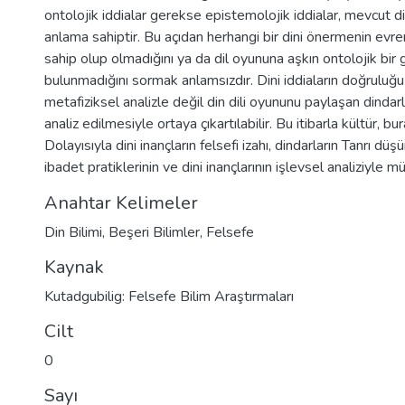
ontolojik iddialar gerekse epistemolojik iddialar, mevcut di
anlama sahiptir. Bu açıdan herhangi bir dini önermenin evre
sahip olup olmadığını ya da dil oyununa aşkın ontolojik bir g
bulunmadığını sormak anlamsızdır. Dini iddiaların doğruluğu 
metafiziksel analizle değil din dili oyununu paylaşan dindarla
analiz edilmesiyle ortaya çıkartılabilir. Bu itibarla kültür, bur
Dolayısıyla dini inançların felsefi izahı, dindarların Tanrı dü
ibadet pratiklerinin ve dini inançlarının işlevsel analiziyle 
Anahtar Kelimeler
Din Bilimi
,
Beşeri Bilimler
,
Felsefe
Kaynak
Kutadgubilig: Felsefe Bilim Araştırmaları
Cilt
0
Sayı