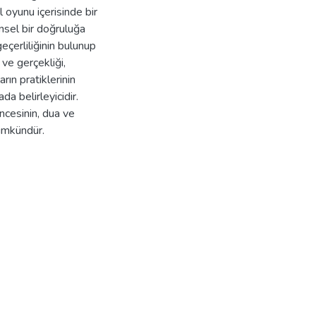
l oyunu içerisinde bir
nsel bir doğruluğa
eçerliliğinin bulunup
ve gerçekliği,
rın pratiklerinin
ada belirleyicidir.
şüncesinin, dua ve
mümkündür.