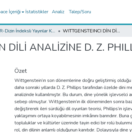
ce İçeriği
İstatistikler
Analiz
Talep/Soru
TR-Dizin İndeksli Yayınlar Koleksiyonu
WITTGENSTEINCI DİN DİLİ ANALİZİNE D. Z. PHILLIPS’İN ONTOLOJİK TAHLİLİ
 DİLİ ANALİZİNE D. Z. PHIL
Özet
Wittgenstein’ın son dönemlerine doğru geliştirmiş olduğu di
daha sonraki yıllarda D. Z. Phillips tarafından özelde dini me
analizinde kullanılmıştır. Bu durum, dine yönelik işlevselci
sebep olmuştur. Wittgenstein’ın ilk döneminden sonra bazı f
değiştirerek ileri sürdüğü dil oyunları teorisi, Phillips’in işlev
yaklaşımını ortaya koyabilmesinin imkânını barındırır. Buna g
topluluklar ve kültürler üzerinde tayin edici bir rolü bulunm
rol, din dilinin anlamlı olduğunun kanıtıdır. Dolayısıyla dine