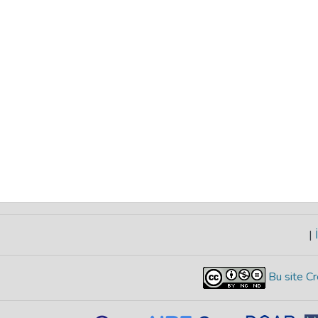
|
İ
Bu site Cr