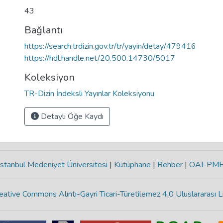
43
Bağlantı
https://search.trdizin.gov.tr/tr/yayin/detay/479416
https://hdl.handle.net/20.500.14730/5017
Koleksiyon
TR-Dizin İndeksli Yayınlar Koleksiyonu
Detaylı Öğe Kaydı
stanbul Medeniyet Üniversitesi
|
Kütüphane
|
Rehber
|
OAI-PM
eative Commons Alıntı-Gayri Ticari-Türetilemez 4.0 Uluslararası L