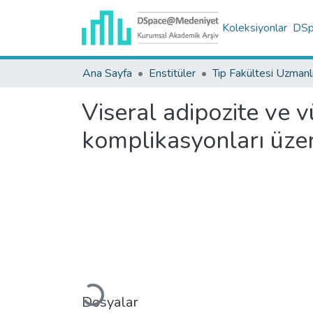
Koleksiyonlar
DSpa
Ana Sayfa
Enstitüler
Viseral adipozite ve vü
komplikasyonları üzer
Yükleniyor...
Dosyalar