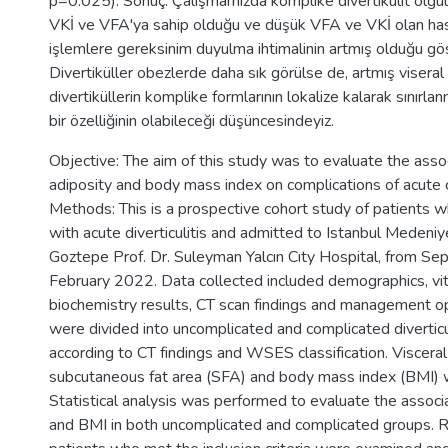
p=0.025). Sonuç: Çalışmamızda komplike divertikülit olgul
VKİ ve VFA'ya sahip olduğu ve düşük VFA ve VKİ olan has
işlemlere gereksinim duyulma ihtimalinin artmış olduğu göst
Divertiküller obezlerde daha sık görülse de, artmış viser
divertiküllerin komplike formlarının lokalize kalarak sınırl
bir özelliğinin olabileceği düşüncesindeyiz.
Objective: The aim of this study was to evaluate the assoc
adiposity and body mass index on complications of acute co
Methods: This is a prospective cohort study of patients
with acute diverticulitis and admitted to Istanbul Medeniy
Goztepe Prof. Dr. Suleyman Yalcın Cıty Hospital, from S
February 2022. Data collected included demographics, vita
biochemistry results, CT scan findings and management op
were divided into uncomplicated and complicated diverticu
according to CT findings and WSES classification. Visceral
subcutaneous fat area (SFA) and body mass index (BMI) w
Statistical analysis was performed to evaluate the associ
and BMI in both uncomplicated and complicated groups. 