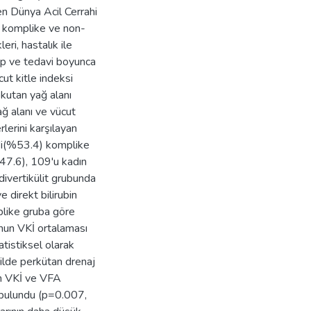
yen Dünya Acil Cerrahi
r komplike ve non-
ri, hastalık ile
akip ve tedavi boyunca
ut kitle indeksi
bkutan yağ alanı
ağ alanı ve vücut
erlerini karşılayan
'i(%53.4) komplike
%47.6), 109'u kadın
divertikülit grubunda
e direkt bilirubin
like gruba göre
unun VKİ ortalaması
tistiksel olarak
lde perkütan drenaj
rın VKİ ve VFA
 bulundu (p=0.007,