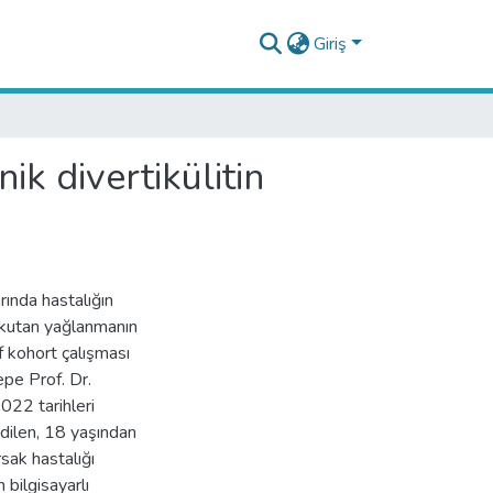
Giriş
ik divertikülitin
rında hastalığın
ubkutan yağlanmanın
f kohort çalışması
epe Prof. Dr.
022 tarihleri
 edilen, 18 yaşından
sak hastalığı
 bilgisayarlı