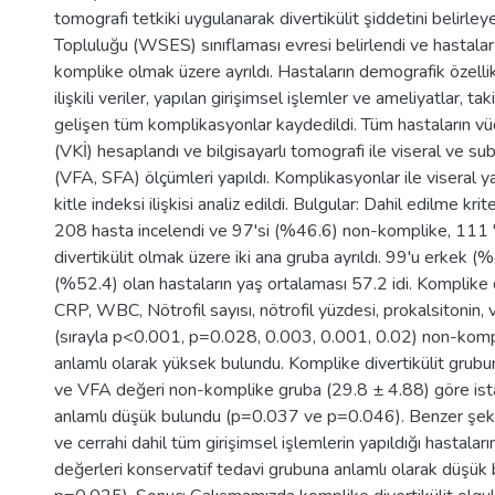
tomografi tetkiki uygulanarak divertikülit şiddetini belirle
Topluluğu (WSES) sınıflaması evresi belirlendi ve hastala
komplike olmak üzere ayrıldı. Hastaların demografik özellikle
ilişkili veriler, yapılan girişimsel işlemler ve ameliyatlar, t
gelişen tüm komplikasyonlar kaydedildi. Tüm hastaların vüc
(VKİ) hesaplandı ve bilgisayarlı tomografi ile viseral ve su
(VFA, SFA) ölçümleri yapıldı. Komplikasyonlar ile viseral y
kitle indeksi ilişkisi analiz edildi. Bulgular: Dahil edilme krit
208 hasta incelendi ve 97'si (%46.6) non-komplike, 111 
divertikülit olmak üzere iki ana gruba ayrıldı. 99'u erkek (
(%52.4) olan hastaların yaş ortalaması 57.2 idi. Komplike 
CRP, WBC, Nötrofil sayısı, nötrofil yüzdesi, prokalsitonin, v
(sırayla p<0.001, p=0.028, 0.003, 0.001, 0.02) non-komp
anlamlı olarak yüksek bulundu. Komplike divertikülit grub
ve VFA değeri non-komplike gruba (29.8 ± 4.88) göre ista
anlamlı düşük bulundu (p=0.037 ve p=0.046). Benzer şeki
ve cerrahi dahil tüm girişimsel işlemlerin yapıldığı hastala
değerleri konservatif tedavi grubuna anlamlı olarak düşük