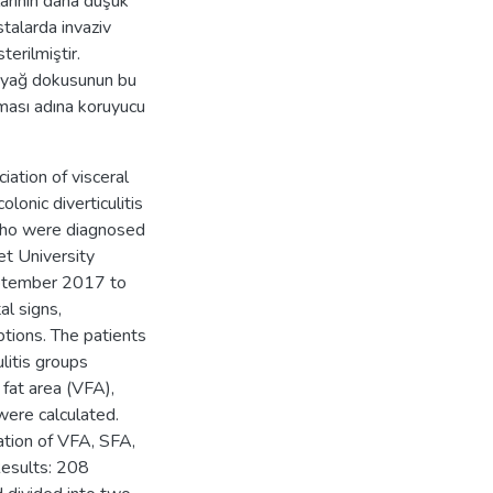
arının daha düşük
talarda invaziv
erilmiştir.
al yağ dokusunun bu
anması adına koruyucu
iation of visceral
lonic diverticulitis
 who were diagnosed
et University
eptember 2017 to
l signs,
tions. The patients
litis groups
 fat area (VFA),
ere calculated.
ation of VFA, SFA,
Results: 208