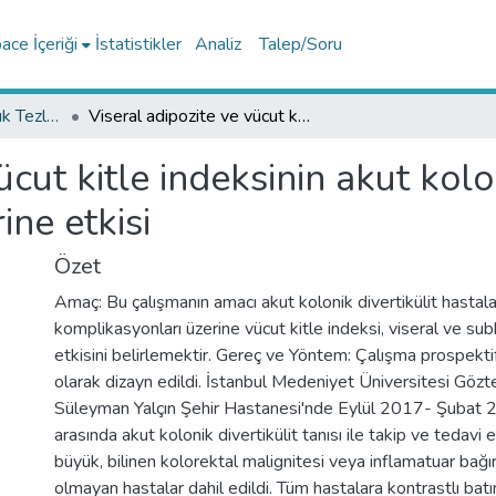
ce İçeriği
İstatistikler
Analiz
Talep/Soru
Tıp Fakültesi Uzmanlık Tezleri
Viseral adipozite ve vücut kitle indeksinin akut kolonik divertikülitin komplikasyonları üzerine etkisi
cut kitle indeksinin akut kolon
ine etkisi
Özet
Amaç: Bu çalışmanın amacı akut kolonik divertikülit hastala
komplikasyonları üzerine vücut kitle indeksi, viseral ve s
etkisini belirlemektir. Gereç ve Yöntem: Çalışma prospekti
olarak dizayn edildi. İstanbul Medeniyet Üniversitesi Gözt
Süleyman Yalçın Şehir Hastanesi'nde Eylül 2017- Şubat 2
arasında akut kolonik divertikülit tanısı ile takip ve tedavi
büyük, bilinen kolorektal malignitesi veya inflamatuar bağır
olmayan hastalar dahil edildi. Tüm hastalara kontrastlı batın