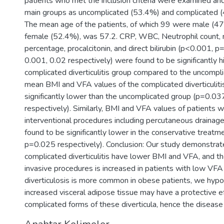
patients who met the inclusion criteria were examined and
main groups as uncomplicated (53.4%) and complicated (46
The mean age of the patients, of which 99 were male (
female (52.4%), was 57.2. CRP, WBC, Neutrophil count, 
percentage, procalcitonin, and direct bilirubin (p<0.001, 
0.001, 0.02 respectively) were found to be significantly hi
complicated diverticulitis group compared to the uncompl
mean BMI and VFA values of the complicated diverticulit
significantly lower than the uncomplicated group (p=0.0
respectively). Similarly, BMI and VFA values of patients 
interventional procedures including percutaneous drainag
found to be significantly lower in the conservative treat
p=0.025 respectively). Conclusion: Our study demonstrate
complicated diverticulitis have lower BMI and VFA, and th
invasive procedures is increased in patients with low VF
diverticulosis is more common in obese patients, we hypo
increased visceral adipose tissue may have a protective eff
complicated forms of these diverticula, hence the disease 