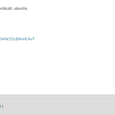
rtikülit
,
obezite
,
h0AW2ScBAmE4vT
H
|