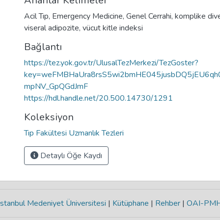
Anahtar Kelimeler
Acil Tıp
,
Emergency Medicine
,
Genel Cerrahi
,
komplike dive
viseral adipozite
,
vücut kitle indeksi
Bağlantı
https://tez.yok.gov.tr/UlusalTezMerkezi/TezGoster?
key=weFMBHaUra8rsS5wi2bmHE045jusbDQ5jEU6q
mpNV_GpQGdJmF
https://hdl.handle.net/20.500.14730/1291
Koleksiyon
Tıp Fakültesi Uzmanlık Tezleri
Detaylı Öğe Kaydı
stanbul Medeniyet Üniversitesi
|
Kütüphane
|
Rehber
|
OAI-PM