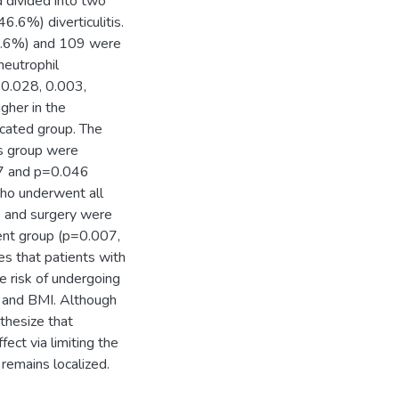
 divided into two
.6%) diverticulitis.
47.6%) and 109 were
neutrophil
p=0.028, 0.003,
gher in the
icated group. The
is group were
37 and p=0.046
who underwent all
e and surgery were
ment group (p=0.007,
s that patients with
e risk of undergoing
A and BMI. Although
thesize that
ect via limiting the
remains localized.