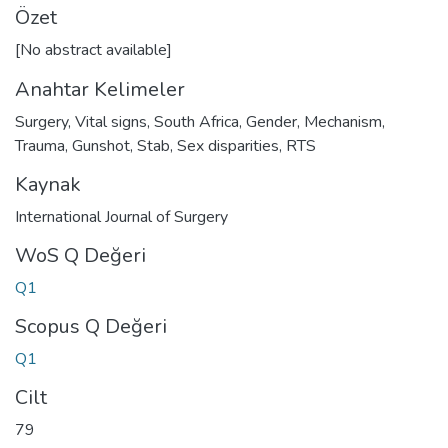
Özet
[No abstract available]
Anahtar Kelimeler
Surgery
,
Vital signs
,
South Africa
,
Gender
,
Mechanism
,
Trauma
,
Gunshot
,
Stab
,
Sex disparities
,
RTS
Kaynak
International Journal of Surgery
WoS Q Değeri
Q1
Scopus Q Değeri
Q1
Cilt
79