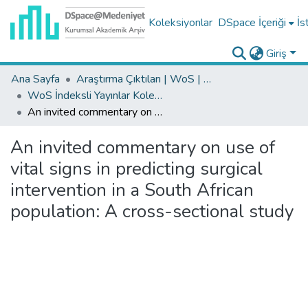
Koleksiyonlar
DSpace İçeriği
İs
Giriş
Ana Sayfa
Araştırma Çıktıları | WoS | Scopus | TR-Dizin | PubMed
WoS İndeksli Yayınlar Koleksiyonu
An invited commentary on use of vital signs in predicting surgical intervention in a South African population: A cross-sectional study
An invited commentary on use of
vital signs in predicting surgical
intervention in a South African
population: A cross-sectional study