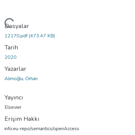
Yükleniyor...
Dosyalar
12170.pdf
(473.47 KB)
Tarih
2020
Yazarlar
Alimoğlu, Orhan
Yayıncı
Elsevier
Erişim Hakkı
info:eu-repo/semantics/openAccess