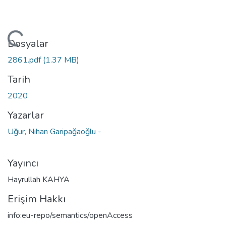
kleniyor...
Dosyalar
2861.pdf
(1.37 MB)
Tarih
2020
Yazarlar
Uğur, Nihan Garipağaoğlu -
Yayıncı
Hayrullah KAHYA
Erişim Hakkı
info:eu-repo/semantics/openAccess