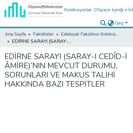
Koleksiyonlar
DSpace İçeriği
İs
Giriş
Ana Sayfa
Fakülteler
Edebiyat Fakültesi Koleksiyonu
EDİRNE SARAYI (SARAY-I CEDÎD-İ ÂMİRE)’NIN MEVCUT DURUMU, SORUNLARI VE MAKUS TALİHİ HAKKINDA BAZI TESPİTLER
EDİRNE SARAYI (SARAY-I CEDÎD-İ
ÂMİRE)’NIN MEVCUT DURUMU,
SORUNLARI VE MAKUS TALİHİ
HAKKINDA BAZI TESPİTLER