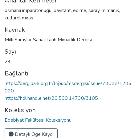
Anahtar Kelimeler
osmanlı imparatorluğu
,
payitaht
,
edirne
,
saray
,
mimarlık
,
kültürel miras
Kaynak
Milli Saraylar Sanat Tarih Mimarlık Dergisi
Sayı
24
Bağlantı
https://dergipark.org.tr/tr/pub/msdergisi/issue/78088/1286
020
https://hdl.handle.net/20.500.14730/3105
Koleksiyon
Edebiyat Fakültesi Koleksiyonu
Detaylı Öğe Kaydı