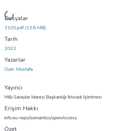
Yükleniyor...
Dosyalar
3105.pdf
(13.8 MB)
Tarih
2023
Yazarlar
Özer, Mustafa
Yayıncı
Milli Saraylar İdaresi Başkanlığı İktisadi İşletmesi
Erişim Hakkı
info:eu-repo/semantics/openAccess
Özet