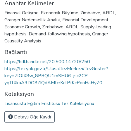
Anahtar Kelimeler
Finansal Gelişme
,
Ekonomik Büyüme
,
Zimbabve
,
ARDL
,
Granger Nedensellik Analizi
,
Financial Development
,
Economic Growth
,
Zimbabwe
,
ARDL
,
Supply-leading
hypothesis
,
Demand-following hypothesis
,
Granger
Causality Analysis
Bağlantı
https://hdl.handle.net/20.500.14730/250
https://tez.yok.gov.tr/UlusalTezMerkezi/TezGoster?
key=7lOJX8w_8PRQU1mSHU6-jsc2CP-
yqTtXkaA3DO8ZIQdAMtcrKctPfKcPonHaHy70
Koleksiyon
Lisansüstü Eğitim Enstitüsü Tez Koleksiyonu
Detaylı Öğe Kaydı