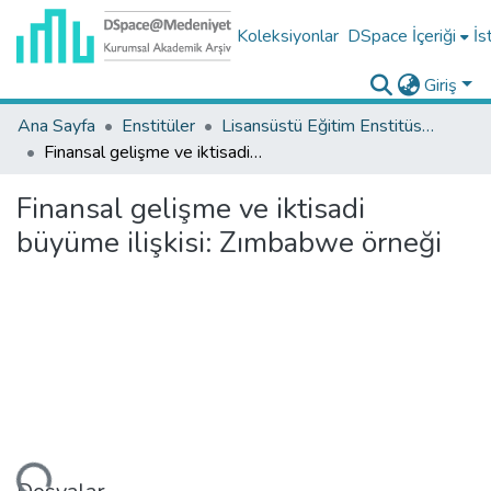
Koleksiyonlar
DSpace İçeriği
İs
Giriş
Ana Sayfa
Enstitüler
Lisansüstü Eğitim Enstitüsü Tez Koleksiyonu
Finansal gelişme ve iktisadi büyüme ilişkisi: Zımbabwe örneği
Finansal gelişme ve iktisadi
büyüme ilişkisi: Zımbabwe örneği
niyor...