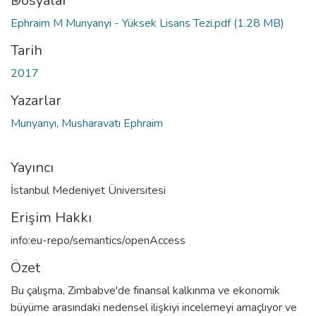
Dosyalar
Ephraim M Munyanyi - Yüksek Lisans Tezi.pdf
(1.28 MB)
Tarih
2017
Yazarlar
Munyanyı, Musharavatı Ephraim
Yayıncı
İstanbul Medeniyet Üniversitesi
Erişim Hakkı
info:eu-repo/semantics/openAccess
Özet
Bu çalışma, Zimbabve'de finansal kalkınma ve ekonomik
büyüme arasındaki nedensel ilişkiyi incelemeyi amaçlıyor ve