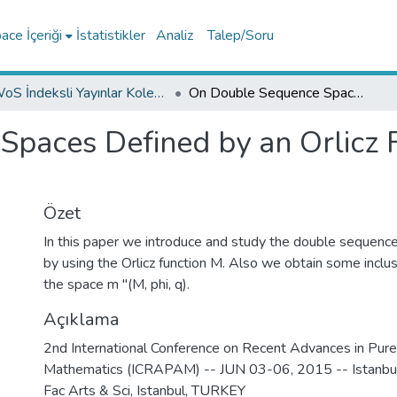
ce İçeriği
İstatistikler
Analiz
Talep/Soru
WoS İndeksli Yayınlar Koleksiyonu
On Double Sequence Spaces Defined by an Orlicz Function on a Seminormed Space
paces Defined by an Orlicz F
Özet
In this paper we introduce and study the double sequence 
by using the Orlicz function M. Also we obtain some inclus
the space m ''(M, phi, q).
Açıklama
2nd International Conference on Recent Advances in Pur
Mathematics (ICRAPAM) -- JUN 03-06, 2015 -- Istanbu
Fac Arts & Sci, Istanbul, TURKEY