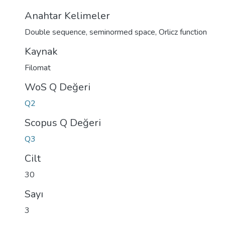
Anahtar Kelimeler
Double sequence
,
seminormed space
,
Orlicz function
Kaynak
Filomat
WoS Q Değeri
Q2
Scopus Q Değeri
Q3
Cilt
30
Sayı
3