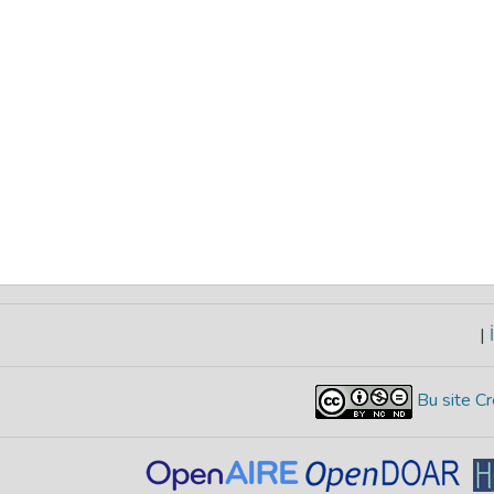
|
İ
Bu site Cr