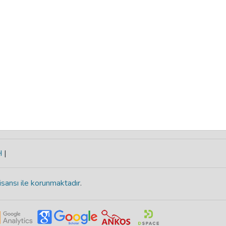
H
|
isansı ile korunmaktadır
.