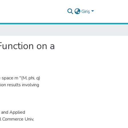
Giriş
unction on a
space m ''(M, phi, q)
ion results involving
e and Applied
l Commerce Univ,