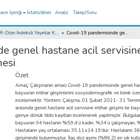
ce İçeriği
İstatistikler
Analiz
Talep/Soru
TR-Dizin İndeksli Yayınlar Koleksiyonu
Covid-19 pandemisinde genel hastane acil servisine başvuran intihar girişimlerinin incelenmesi
 genel hastane acil servisine
mesi
Özet
Amaç: Çalışmanın amacı Covid-19 pandemisinde genel hast
başvuran intihar girişimlerini sosyodemografik ve klinik özel
incelemektir. Yöntem: Çalışma, 01 Şubat 2021- 31 Temmu
arasında genel hastane acil servisine intihar girişimi ile ba
geriye dönük tıbbi kayıtları incelenerek yapılmıştır. Bulgular: 
başvuran 94 hastanın %59,4’ü kadın, %34‘ü çalışmayan, %
Hastaların yaş ortalaması 35.11±14.19’dur. Hastaların 36’
girişiminde bulunmuştur. İlaç doz aşımı (%86,2) en sık kulla