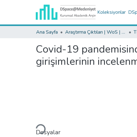
Koleksiyonlar
DSpa
Ana Sayfa
Araştırma Çıktıları | WoS | Scopus | TR-Dizin | PubMed
Covid-19 pandemisinde
girişimlerinin incelen
Yükleniyor...
Dosyalar