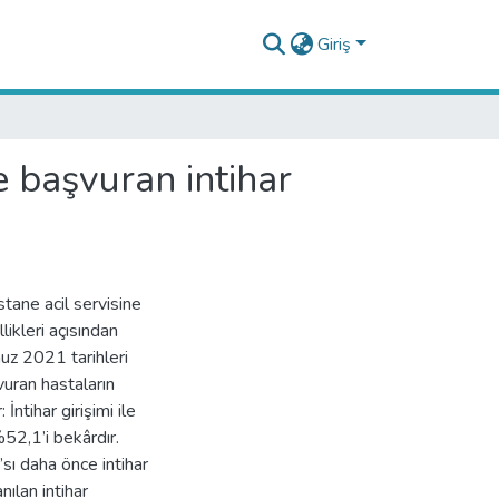
Giriş
 başvuran intihar
ane acil servisine
likleri açısından
z 2021 tarihleri
şvuran hastaların
İntihar girişimi ile
52,1’i bekârdır.
sı daha önce intihar
nılan intihar