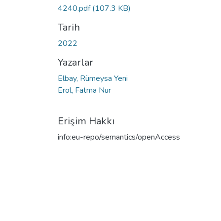
4240.pdf
(107.3 KB)
Tarih
2022
Yazarlar
Elbay, Rümeysa Yeni
Erol, Fatma Nur
Erişim Hakkı
info:eu-repo/semantics/openAccess