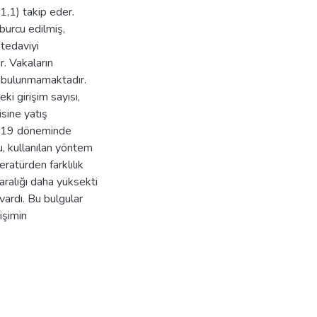
,1) takip eder.
aburcu edilmiş,
 tedaviyi
. Vakaların
ü bulunmamaktadır.
ki girişim sayısı,
sine yatış
id-19 döneminde
u, kullanılan yöntem
ratürden farklılık
ralığı daha yüksekti
vardı. Bu bulgular
işimin