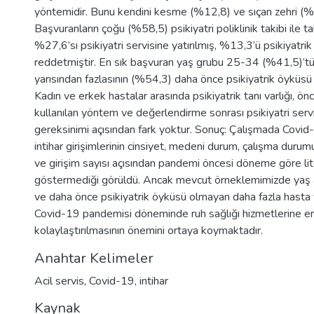
yöntemidir. Bunu kendini kesme (%12,8) ve sıçan zehri (%1
Başvuranların çoğu (%58,5) psikiyatri poliklinik takibi ile t
%27,6’sı psikiyatri servisine yatırılmış, %13,3’ü psikiyatrik
reddetmiştir. En sık başvuran yaş grubu 25-34 (%41,5)’tür
yarısından fazlasının (%54,3) daha önce psikiyatrik öyküs
Kadın ve erkek hastalar arasında psikiyatrik tanı varlığı, önce
kullanılan yöntem ve değerlendirme sonrası psikiyatri servi
gereksinimi açısından fark yoktur. Sonuç: Çalışmada Cov
intihar girişimlerinin cinsiyet, medeni durum, çalışma durum
ve girişim sayısı açısından pandemi öncesi döneme göre lite
göstermediği görüldü. Ancak mevcut örneklemimizde yaş a
ve daha önce psikiyatrik öyküsü olmayan daha fazla hasta 
Covid-19 pandemisi döneminde ruh sağlığı hizmetlerine er
kolaylaştırılmasının önemini ortaya koymaktadır.
Anahtar Kelimeler
Acil servis
,
Covid-19
,
intihar
Kaynak