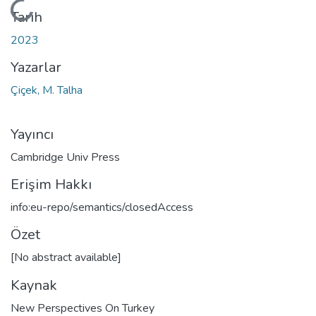
Yükleniyor...
Tarih
2023
Yazarlar
Çiçek, M. Talha
Yayıncı
Cambridge Univ Press
Erişim Hakkı
info:eu-repo/semantics/closedAccess
Özet
[No abstract available]
Kaynak
New Perspectives On Turkey