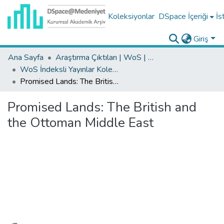
Koleksiyonlar
DSpace İçeriği
İs
Giriş
Ana Sayfa
Araştırma Çıktıları | WoS | Scopus | TR-Dizin | PubMed
WoS İndeksli Yayınlar Koleksiyonu
Promised Lands: The British and the Ottoman Middle East
Promised Lands: The British and
the Ottoman Middle East