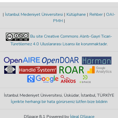
|
İstanbul Medeniyet Üniversitesi
|
Kütüphane
|
Rehber
|
OAI-
PMH
|
Bu site Creative Commons Alıntı-Gayri Ticari-
Türetilemez 4.0 Uluslararası Lisansı ile korunmaktadır
.
İstanbul Medeniyet Üniversitesi, Üsküdar, İstanbul, TÜRKİYE
İçerikte herhangi bir hata görürseniz lütfen bize bildirin
DSpace 8.1 Powered by
İdeal DSpace