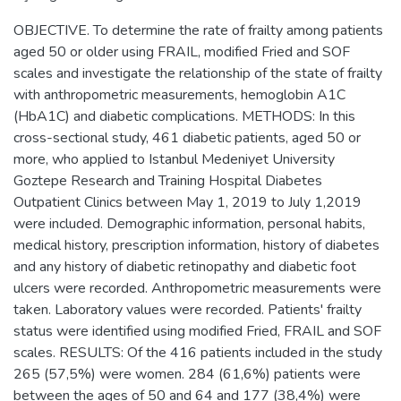
OBJECTIVE. To determine the rate of frailty among patients
aged 50 or older using FRAIL, modified Fried and SOF
scales and investigate the relationship of the state of frailty
with anthropometric measurements, hemoglobin A1C
(HbA1C) and diabetic complications. METHODS: In this
cross-sectional study, 461 diabetic patients, aged 50 or
more, who applied to Istanbul Medeniyet University
Goztepe Research and Training Hospital Diabetes
Outpatient Clinics between May 1, 2019 to July 1,2019
were included. Demographic information, personal habits,
medical history, prescription information, history of diabetes
and any history of diabetic retinopathy and diabetic foot
ulcers were recorded. Anthropometric measurements were
taken. Laboratory values were recorded. Patients' frailty
status were identified using modified Fried, FRAIL and SOF
scales. RESULTS: Of the 416 patients included in the study
265 (57,5%) were women. 284 (61,6%) patients were
between the ages of 50 and 64 and 177 (38,4%) were