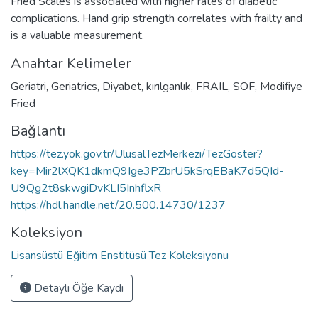
Fried Scales is associated with higher rates of diabetic
complications. Hand grip strength correlates with frailty and
is a valuable measurement.
Anahtar Kelimeler
Geriatri
,
Geriatrics
,
Diyabet
,
kırılganlık
,
FRAIL
,
SOF
,
Modifiye
Fried
Bağlantı
https://tez.yok.gov.tr/UlusalTezMerkezi/TezGoster?
key=Mir2lXQK1dkmQ9Ige3PZbrU5kSrqEBaK7d5QId-
U9Qg2t8skwgiDvKLI5InhflxR
https://hdl.handle.net/20.500.14730/1237
Koleksiyon
Lisansüstü Eğitim Enstitüsü Tez Koleksiyonu
Detaylı Öğe Kaydı