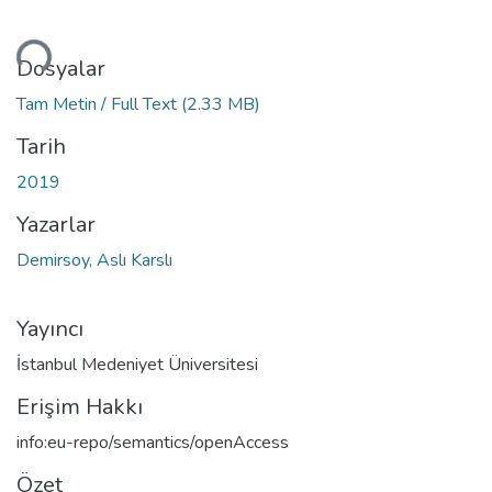
leniyor...
Dosyalar
Tam Metin / Full Text
(2.33 MB)
Tarih
2019
Yazarlar
Demirsoy, Aslı Karslı
Yayıncı
İstanbul Medeniyet Üniversitesi
Erişim Hakkı
info:eu-repo/semantics/openAccess
Özet