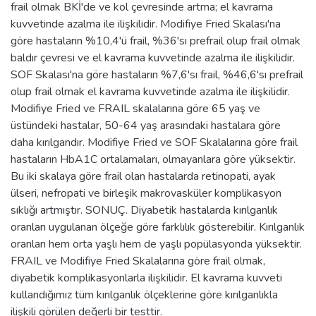
frail olmak BKİ'de ve kol çevresinde artma; el kavrama
kuvvetinde azalma ile ilişkilidir. Modifiye Fried Skalası'na
göre hastaların %10,4'ü frail, %36'sı prefrail olup frail olmak
baldır çevresi ve el kavrama kuvvetinde azalma ile ilişkilidir.
SOF Skalası'na göre hastaların %7,6'sı frail, %46,6'sı prefrail
olup frail olmak el kavrama kuvvetinde azalma ile ilişkilidir.
Modifiye Fried ve FRAIL skalalarına göre 65 yaş ve
üstündeki hastalar, 50-64 yaş arasındaki hastalara göre
daha kırılgandır. Modifiye Fried ve SOF Skalalarına göre frail
hastaların HbA1C ortalamaları, olmayanlara göre yüksektir.
Bu iki skalaya göre frail olan hastalarda retinopati, ayak
ülseri, nefropati ve birleşik makrovasküler komplikasyon
sıklığı artmıştır. SONUÇ. Diyabetik hastalarda kırılganlık
oranları uygulanan ölçeğe göre farklılık gösterebilir. Kırılganlık
oranları hem orta yaşlı hem de yaşlı popülasyonda yüksektir.
FRAIL ve Modifiye Fried Skalalarına göre frail olmak,
diyabetik komplikasyonlarla ilişkilidir. El kavrama kuvveti
kullandığımız tüm kırılganlık ölçeklerine göre kırılganlıkla
ilişkili görülen değerli bir testtir.