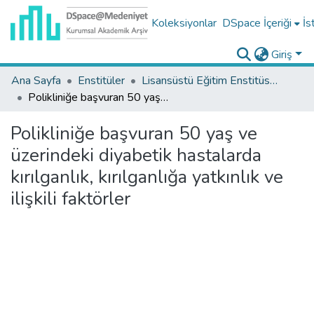
Koleksiyonlar
DSpace İçeriği
İs
Giriş
Ana Sayfa
Enstitüler
Lisansüstü Eğitim Enstitüsü Tez Koleksiyonu
Polikliniğe başvuran 50 yaş ve üzerindeki diyabetik hastalarda kırılganlık, kırılganlığa yatkınlık ve ilişkili faktörler
Polikliniğe başvuran 50 yaş ve
üzerindeki diyabetik hastalarda
kırılganlık, kırılganlığa yatkınlık ve
ilişkili faktörler