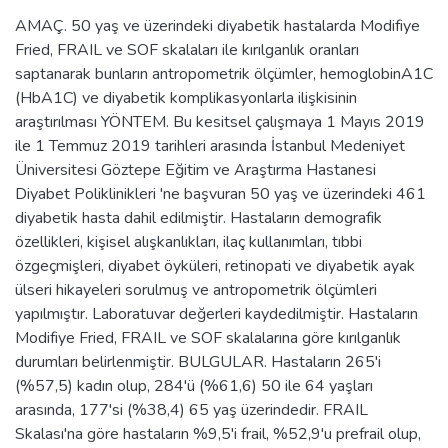
AMAÇ. 50 yaş ve üzerindeki diyabetik hastalarda Modifiye
Fried, FRAIL ve SOF skalaları ile kırılganlık oranları
saptanarak bunların antropometrik ölçümler, hemoglobinA1C
(HbA1C) ve diyabetik komplikasyonlarla ilişkisinin
araştırılması YÖNTEM. Bu kesitsel çalışmaya 1 Mayıs 2019
ile 1 Temmuz 2019 tarihleri arasında İstanbul Medeniyet
Üniversitesi Göztepe Eğitim ve Araştırma Hastanesi
Diyabet Poliklinikleri 'ne başvuran 50 yaş ve üzerindeki 461
diyabetik hasta dahil edilmiştir. Hastaların demografik
özellikleri, kişisel alışkanlıkları, ilaç kullanımları, tıbbi
özgeçmişleri, diyabet öyküleri, retinopati ve diyabetik ayak
ülseri hikayeleri sorulmuş ve antropometrik ölçümleri
yapılmıştır. Laboratuvar değerleri kaydedilmiştir. Hastaların
Modifiye Fried, FRAIL ve SOF skalalarına göre kırılganlık
durumları belirlenmiştir. BULGULAR. Hastaların 265'i
(%57,5) kadın olup, 284'ü (%61,6) 50 ile 64 yaşları
arasında, 177'si (%38,4) 65 yaş üzerindedir. FRAIL
Skalası'na göre hastaların %9,5'i frail, %52,9'u prefrail olup,