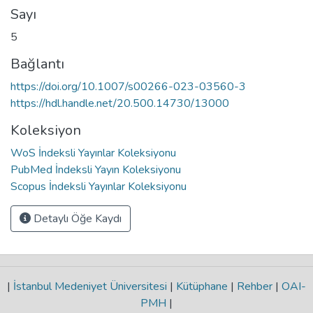
Sayı
5
Bağlantı
https://doi.org/10.1007/s00266-023-03560-3
https://hdl.handle.net/20.500.14730/13000
Koleksiyon
WoS İndeksli Yayınlar Koleksiyonu
PubMed İndeksli Yayın Koleksiyonu
Scopus İndeksli Yayınlar Koleksiyonu
Detaylı Öğe Kaydı
|
İstanbul Medeniyet Üniversitesi
|
Kütüphane
|
Rehber
|
OAI-
PMH
|