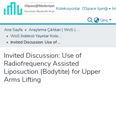
Koleksiyonlar
DSpace İçeriği
İs
Giriş
Ana Sayfa
Araştırma Çıktıları | WoS | Scopus | TR-Dizin | PubMed
WoS İndeksli Yayınlar Koleksiyonu
Invited Discussion: Use of Radiofrequency Assisted Liposuction (Bodytite) for Upper Arms Lifting
Invited Discussion: Use of
Radiofrequency Assisted
Liposuction (Bodytite) for Upper
Arms Lifting