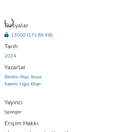
Yükleniyor...
Dosyalar
13000
(171.89 KB)
Tarih
2024
Yazarlar
Benito-Ruiz, Jesus
Kalem, Ugur Khan
Yayıncı
Springer
Erişim Hakkı