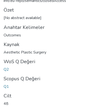
info:eu-repo/semantics/closedAccess
Özet
[No abstract available]
Anahtar Kelimeler
Outcomes
Kaynak
Aesthetic Plastic Surgery
WoS Q Değeri
Q2
Scopus Q Değeri
Q1
Cilt
48