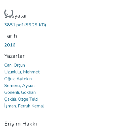
Yükleniyor...
Dosyalar
3851.pdf
(85.29 KB)
Tarih
2016
Yazarlar
Can, Orçun
Uzunlulu, Mehmet
Oğuz, Aytekin
Semerci, Aysun
Gönenli, Gökhan
Çaklılı, Özge Telci
İşman, Ferruh Kemal
Erişim Hakkı