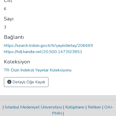
Cilt
6
Sayı
3
Bağlantı
https://search.trdizin.gov.tr/tr/yayin/detay/206669
https://hdl.handle.net/20.500.14730/3851
Koleksiyon
TR-Dizin İndeksli Yayınlar Koleksiyonu
Detaylı Öğe Kaydı
|
İstanbul Medeniyet Üniversitesi
|
Kütüphane
|
Rehber
|
OAI-
PMH
|