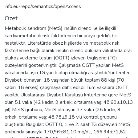
info:eu-repo/semantics/openAccess
Özet
Metabolik sendrom (MetS) insülin direnci ile ile ilişkili
kardiyometabolik risk faktörlerinin bir araya geldiği bir
hastalıktır. Literatürde obez kişilerde ve metabolik risk
faktörlerine bağlı olarak insülin direnci bulunan vakalarda oral
glukoz yükleme testini (OGTT) izleyen trigliserid (TG)
düzeylerini gösterilmiştir. Çalışmada OGTT yapılan MetS
vakalarında aşırı TG yanıtı olup olmadığı araştırıldı.Yöntemler:
Diyabeti olmayan, 18 yaşından büyük toplam 88 kişi (70
kadın, 18 erkek) çalışmaya dahil edildi. Tüm vakalara OGTT
yapıldı. Uluslararası Diyabet Kuruluşu kriterlerine göre MetS
olan 51 vaka (42 kadın, 9 erkek; ortalama yaş: 48,69±10,13
yıl) MetS grubunu, MetS olmayan 37 vaka (28 kadın, 9
erkek; ortalama yaş: 48,78±9,18 yıl) kontrol grubunu
oluşturdu.Bulgular: OGTT 0, 1 ve 2. saat TG düzeyleri MetS
grubunda sırasıyla 170,96±81,10 mg/dL, 166,94±72,82