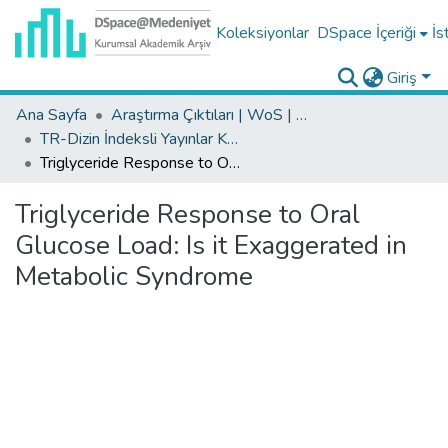
Koleksiyonlar
DSpace İçeriği
İs
Giriş
Ana Sayfa
Araştırma Çıktıları | WoS | Scopus | TR-Dizin | PubMed
TR-Dizin İndeksli Yayınlar Koleksiyonu
Triglyceride Response to Oral Glucose Load: Is it Exaggerated in Metabolic Syndrome
Triglyceride Response to Oral
Glucose Load: Is it Exaggerated in
Metabolic Syndrome