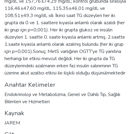
mg/dL ve 157,76±74,29 mg/dL; kontrol grubunda sırasıyla
116,46±47,60 mg/dL, 115,35±46,01 mg/dL ve
108,51±49,3 mg/dL idi. İkinci saat TG düzeyleri her iki
grupta da 0 ve 1. saatlere kıyasla anlamlı olarak azaldı (her
iki grup için p=0,001). Her iki grupta glukoz ve insülin
düzeyleri 1. saatte 0. saate kıyasla anlamlı artmış, 2.saatte
1.saate kıyasla anlamlı olarak azalmış bulundu (her iki grup
için p=0,001).Sonuç: MetS varlığının OGTT'ye TG yanıtına
herhangi bir etkisi mevcut değildi. Her iki grupta da TG
düzeylerindeki azalmanın erken faz insulin salınımının TG
üzerine akut azaltıcı etkisi ile ilişkili olduğu düşünülmektedir
Anahtar Kelimeler
Endokrinoloji ve Metabolizma
,
Genel ve Dahili Tıp
,
Sağlık
Bilimleri ve Hizmetleri
Kaynak
JAREM