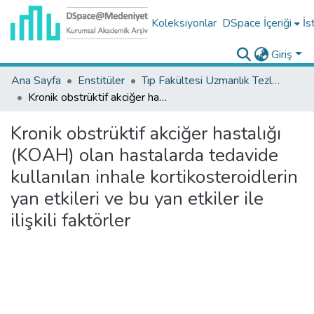
Koleksiyonlar
DSpace İçeriği
İs
Giriş
Ana Sayfa
Enstitüler
Tıp Fakültesi Uzmanlık Tezleri
Kronik obstrüktif akciğer hastalığı (KOAH) olan hastalarda tedavide kullanılan inhale kortikosteroidlerin yan etkileri ve bu yan etkiler ile ilişkili faktörler
Kronik obstrüktif akciğer hastalığı
(KOAH) olan hastalarda tedavide
kullanılan inhale kortikosteroidlerin
yan etkileri ve bu yan etkiler ile
ilişkili faktörler