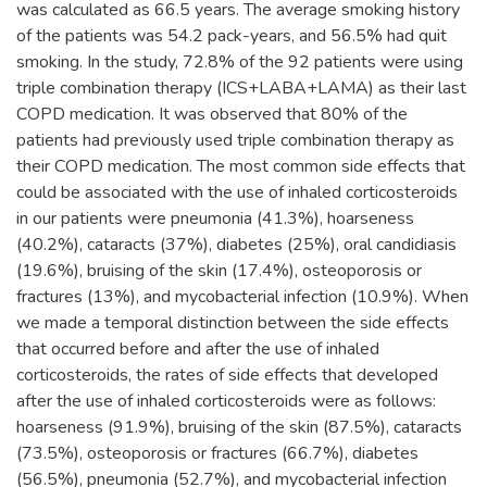
was calculated as 66.5 years. The average smoking history
of the patients was 54.2 pack-years, and 56.5% had quit
smoking. In the study, 72.8% of the 92 patients were using
triple combination therapy (ICS+LABA+LAMA) as their last
COPD medication. It was observed that 80% of the
patients had previously used triple combination therapy as
their COPD medication. The most common side effects that
could be associated with the use of inhaled corticosteroids
in our patients were pneumonia (41.3%), hoarseness
(40.2%), cataracts (37%), diabetes (25%), oral candidiasis
(19.6%), bruising of the skin (17.4%), osteoporosis or
fractures (13%), and mycobacterial infection (10.9%). When
we made a temporal distinction between the side effects
that occurred before and after the use of inhaled
corticosteroids, the rates of side effects that developed
after the use of inhaled corticosteroids were as follows:
hoarseness (91.9%), bruising of the skin (87.5%), cataracts
(73.5%), osteoporosis or fractures (66.7%), diabetes
(56.5%), pneumonia (52.7%), and mycobacterial infection