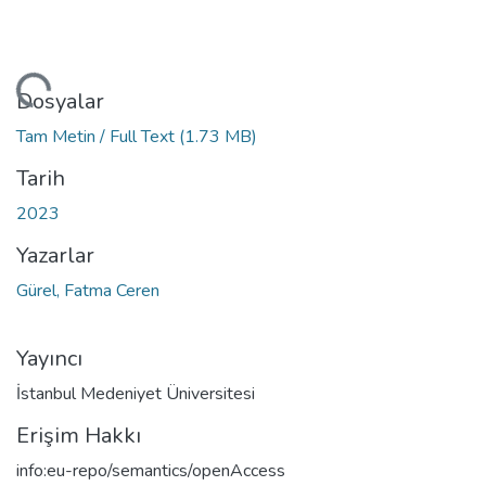
niyor...
Dosyalar
Tam Metin / Full Text
(1.73 MB)
Tarih
2023
Yazarlar
Gürel, Fatma Ceren
Yayıncı
İstanbul Medeniyet Üniversitesi
Erişim Hakkı
info:eu-repo/semantics/openAccess