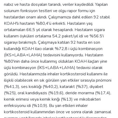
nabız ve hasta dosyaları tarandı, veriler kaydedildi. Yapılan
solunum fonksiyon testleri ve olgu rapor formu için
hastalardan onam alındı. Çalışmamıza dahil edilen 92 stabil
KOAH'lı hastanın %80,4'ü erkekti. Hastaların yaş
ortalamaları 66,5 yıl olarak hesaplandı. Hastaların sigara
kullanım öyküleri ortalama 54,2 paket/yıl idi ve %56.5'i
sigarayı bırakmıştı. Çalışmaya katılan 92 hasta en son
kullandığı KOAH ilacı olarak %72,8 i üçlü kombinasyon
(İKS+LABA+LAMA) tedavisini kullanıyordu. Hastaların
%80'inin daha önce kullanmış oldukları KOAH ilaçları yine
üçlü kombinasyon (İKS+LABA+LAMA) tedavisi olarak
görüldü. Hastalarımızda inhaler kortikosteroid kullanımı ile
ilişkili olabilecek en sık görülen yan etkiler sırasıyla pnömoni
(%41,3), ses kısıklığı (%40,2), katarakt (%37), diyabet
(%25), oral kandidiyazis (%19,6), deride morarma (%17,4),
kemik erimesi veya kemik kırığı (%13) ve mikobakteri
enfeksiyonu idi (%10,9). Bu yan etkileri inhaler
kortikosteroid kullanımından önce ve sonra olarak zamansal