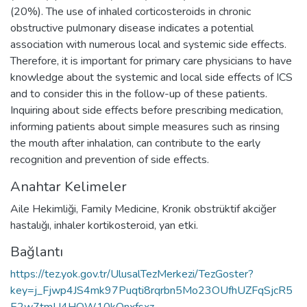
(20%). The use of inhaled corticosteroids in chronic
obstructive pulmonary disease indicates a potential
association with numerous local and systemic side effects.
Therefore, it is important for primary care physicians to have
knowledge about the systemic and local side effects of ICS
and to consider this in the follow-up of these patients.
Inquiring about side effects before prescribing medication,
informing patients about simple measures such as rinsing
the mouth after inhalation, can contribute to the early
recognition and prevention of side effects.
Anahtar Kelimeler
Aile Hekimliği
,
Family Medicine
,
Kronik obstrüktif akciğer
hastalığı
,
inhaler kortikosteroid
,
yan etki.
Bağlantı
https://tez.yok.gov.tr/UlusalTezMerkezi/TezGoster?
key=j_Fjwp4JS4mk97Puqti8rqrbn5Mo23OUfhUZFqSjcR5
E2w7tmU4HQW10kOnxfsxz