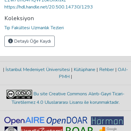
https://hdl.handle.net/20.500.14730/1293
Koleksiyon
Tıp Fakültesi Uzmanlık Tezleri
Detaylı Öğe Kaydı
|
İstanbul Medeniyet Üniversitesi
|
Kütüphane
|
Rehber
|
OAI-
PMH
|
Bu site Creative Commons Alıntı-Gayri Ticari-
Türetilemez 4.0 Uluslararası Lisansı ile korunmaktadır
.