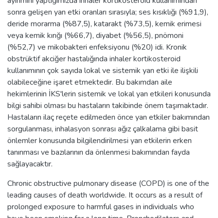
ayırımını yaptığımızda inhaler kortikosteroid kullanımından
sonra gelişen yan etki oranları sırasıyla; ses kısıklığı (%91,9),
deride morarma (%87,5), katarakt (%73,5), kemik erimesi
veya kemik kırığı (%66,7), diyabet (%56,5), pnömoni
(%52,7) ve mikobakteri enfeksiyonu (%20) idi. Kronik
obstrüktif akciğer hastalığında inhaler kortikosteroid
kullanımının çok sayıda lokal ve sistemik yan etki ile ilişkili
olabileceğine işaret etmektedir. Bu bakımdan aile
hekimlerinin İKS'lerin sistemik ve lokal yan etkileri konusunda
bilgi sahibi olması bu hastaların takibinde önem taşımaktadır.
Hastaların ilaç reçete edilmeden önce yan etkiler bakımından
sorgulanması, inhalasyon sonrası ağız çalkalama gibi basit
önlemler konusunda bilgilendirilmesi yan etkilerin erken
tanınması ve bazılarının da önlenmesi bakımından fayda
sağlayacaktır.
Chronic obstructive pulmonary disease (COPD) is one of the
leading causes of death worldwide. It occurs as a result of
prolonged exposure to harmful gases in individuals who