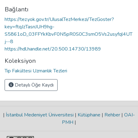
Bağlantı
https://tez.yok.gov.tr/UlusalTezMerkezi/TezGoster?
key=ftqJzTasnJUH9hg-
S5861oD_03FFYkKbvF0N5pR0S0C3smO5Vs2usyfql4UT
j--8
https://hdl.handle.net/20.500.14730/13989
Koleksiyon
Tıp Fakültesi Uzmanlık Tezleri
Detaylı Öğe Kaydı
|
İstanbul Medeniyet Üniversitesi
|
Kütüphane
|
Rehber
|
OAI-
PMH
|