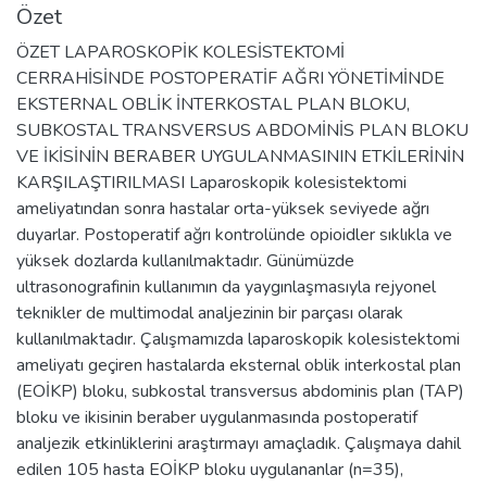
Özet
ÖZET LAPAROSKOPİK KOLESİSTEKTOMİ
CERRAHİSİNDE POSTOPERATİF AĞRI YÖNETİMİNDE
EKSTERNAL OBLİK İNTERKOSTAL PLAN BLOKU,
SUBKOSTAL TRANSVERSUS ABDOMİNİS PLAN BLOKU
VE İKİSİNİN BERABER UYGULANMASININ ETKİLERİNİN
KARŞILAŞTIRILMASI Laparoskopik kolesistektomi
ameliyatından sonra hastalar orta-yüksek seviyede ağrı
duyarlar. Postoperatif ağrı kontrolünde opioidler sıklıkla ve
yüksek dozlarda kullanılmaktadır. Günümüzde
ultrasonografinin kullanımın da yaygınlaşmasıyla rejyonel
teknikler de multimodal analjezinin bir parçası olarak
kullanılmaktadır. Çalışmamızda laparoskopik kolesistektomi
ameliyatı geçiren hastalarda eksternal oblik interkostal plan
(EOİKP) bloku, subkostal transversus abdominis plan (TAP)
bloku ve ikisinin beraber uygulanmasında postoperatif
analjezik etkinliklerini araştırmayı amaçladık. Çalışmaya dahil
edilen 105 hasta EOİKP bloku uygulananlar (n=35),