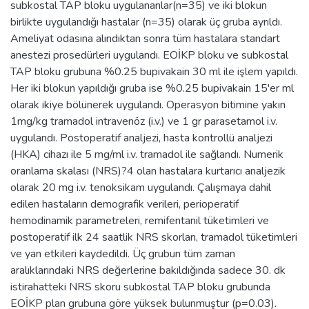
subkostal TAP bloku uygulananlar(n=35) ve iki blokun
birlikte uygulandığı hastalar (n=35) olarak üç gruba ayrıldı.
Ameliyat odasına alındıktan sonra tüm hastalara standart
anestezi prosedürleri uygulandı. EOİKP bloku ve subkostal
TAP bloku grubuna %0.25 bupivakain 30 ml ile işlem yapıldı.
Her iki blokun yapıldığı gruba ise %0.25 bupivakain 15'er ml
olarak ikiye bölünerek uygulandı. Operasyon bitimine yakın
1mg/kg tramadol intravenöz (i.v.) ve 1 gr parasetamol i.v.
uygulandı. Postoperatif analjezi, hasta kontrollü analjezi
(HKA) cihazı ile 5 mg/ml i.v. tramadol ile sağlandı. Numerik
oranlama skalası (NRS)?4 olan hastalara kurtarıcı analjezik
olarak 20 mg i.v. tenoksikam uygulandı. Çalışmaya dahil
edilen hastaların demografik verileri, perioperatif
hemodinamik parametreleri, remifentanil tüketimleri ve
postoperatif ilk 24 saatlik NRS skorları, tramadol tüketimleri
ve yan etkileri kaydedildi. Üç grubun tüm zaman
aralıklarındaki NRS değerlerine bakıldığında sadece 30. dk
istirahatteki NRS skoru subkostal TAP bloku grubunda
EOİKP plan grubuna göre yüksek bulunmuştur (p=0.03).