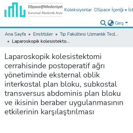
Koleksiyonlar
DSpace İçeriği
İs
Giriş
Ana Sayfa
Enstitüler
Tıp Fakültesi Uzmanlık Tezleri
Laparoskopik kolesistektomi cerrahisinde postoperatif ağrı yönetiminde eksternal oblik interkostal plan bloku, subkostal transversus abdominis plan bloku ve ikisinin beraber uygulanmasının etkilerinin karşılaştırılması
Laparoskopik kolesistektomi
cerrahisinde postoperatif ağrı
yönetiminde eksternal oblik
interkostal plan bloku, subkostal
transversus abdominis plan bloku
ve ikisinin beraber uygulanmasının
etkilerinin karşılaştırılması