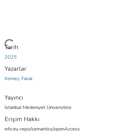
niyor...
Tarih
2025
Yazarlar
Kömez, Faruk
Yayıncı
İstanbul Medeniyet Üniversitesi
Erişim Hakkı
info:eu-repo/semantics/openAccess