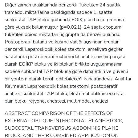
Diğer zaman aralıklarında benzerdi. Tüketilen 24 saatlik
tramadol miktarlarına bakıldığında sadece 1. saatte
subkostal TAP bloku grubunda EOİK plan bloku grubuna
göre yüksek bulunmuştur (p=0.021). 24 saatlik toplam
tüketilen opioid miktarları üç grupta da benzer bulundu.
Postoperatif bulantı ve kusma varlığı açısından gruplar
benzerdi. Laparoskopik kolesistektomi ameliyatı geçiren
hastalarda postoperatif multimodal analjezinin bir parçası
olarak EOİKP bloku ve iki blokun birlikte uygulanmasının,
sadece subkostal TAP blokuna göre daha etkin ve güvenli
bir yöntem olarak tercih edilebileceği kanaatindeyiz. Anahtar
Kelimeler: Laparoskopik kolesistektomi, postoperatif
analjezi, subkostal TAP bloku, eksternal oblik interkostal
plan bloku, rejyonel anestezi, multimodal analjezi
ABSTRACT COMPARISON OF THE EFFECTS OF
EXTERNAL OBLIQUE INTERCOSTAL PLANE BLOCK,
SUBCOSTAL TRANSVERSUS ABDOMINIS PLANE
BLOCK, AND THEIR COMBINED APPLICATION ON