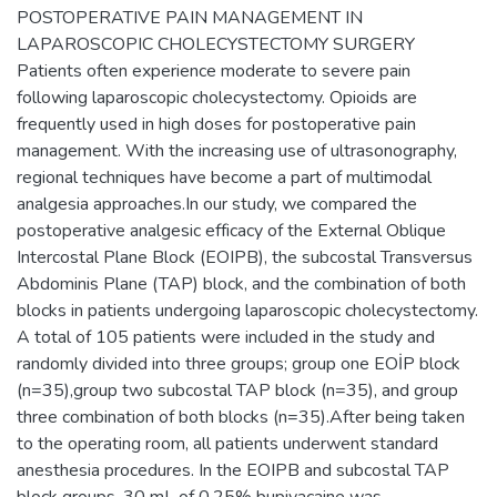
POSTOPERATIVE PAIN MANAGEMENT IN
LAPAROSCOPIC CHOLECYSTECTOMY SURGERY
Patients often experience moderate to severe pain
following laparoscopic cholecystectomy. Opioids are
frequently used in high doses for postoperative pain
management. With the increasing use of ultrasonography,
regional techniques have become a part of multimodal
analgesia approaches.In our study, we compared the
postoperative analgesic efficacy of the External Oblique
Intercostal Plane Block (EOIPB), the subcostal Transversus
Abdominis Plane (TAP) block, and the combination of both
blocks in patients undergoing laparoscopic cholecystectomy.
A total of 105 patients were included in the study and
randomly divided into three groups; group one EOİP block
(n=35),group two subcostal TAP block (n=35), and group
three combination of both blocks (n=35).After being taken
to the operating room, all patients underwent standard
anesthesia procedures. In the EOIPB and subcostal TAP
block groups, 30 mL of 0.25% bupivacaine was