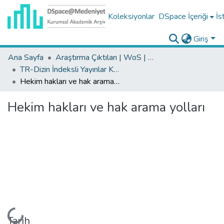
Koleksiyonlar
DSpace İçeriği
İs
Giriş
Ana Sayfa
Araştırma Çıktıları | WoS | Scopus | TR-Dizin | PubMed
TR-Dizin İndeksli Yayınlar Koleksiyonu
Hekim hakları ve hak arama yolları
Hekim hakları ve hak arama yolları
Yükleniyor...
Tarih