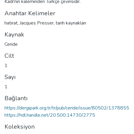
Kadı'nın kaleminden Türkçe çevirisidir.
Anahtar Kelimeler
hatırat
,
Jacques Presser
,
tarih kaynakları
Kaynak
Ceride
Cilt
1
Sayı
1
Bağlantı
https://dergipark.org.tr/tr/pub/ceride/issue/80502/1378855
https://hdl.handle.net/20.500.14730/2775
Koleksiyon