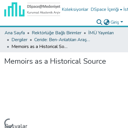
Koleksiyonlar
DSpace İçeriği
İs
Giriş
Ana Sayfa
Rektörlüğe Bağlı Birimler
İMÜ Yayınları
Dergiler
Ceride: Ben-Anlatıları Araştırmaları Dergisi Koleksiyonu
Memoirs as a Historical Source
Memoirs as a Historical Source
Yükleniyor...
Dosyalar