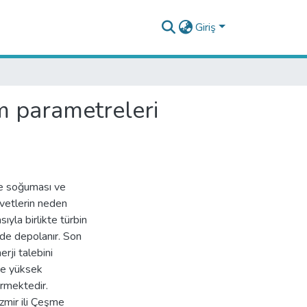
Giriş
ım parametreleri
ve soğuması ve
vvetlerin neden
ıyla birlikte türbin
nde depolanır. Son
erji talebini
 ve yüksek
örmektedir.
İzmir ili Çeşme