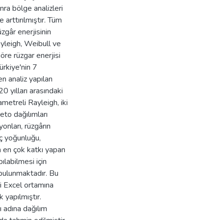
ra bölge analizleri
arttırılmıştır. Tüm
üzgâr enerjisinin
Rayleigh, Weibull ve
öre rüzgar enerjisi
ürkiye'nin 7
ken analiz yapılan
 yılları arasındaki
ametreli Rayleigh, iki
eto dağılımları
yonları, rüzgârın
üç yoğunluğu,
n en çok katkı yapan
ılabilmesi için
ç bulunmaktadır. Bu
ri Excel ortamına
 yapılmıştır.
 adına dağılım