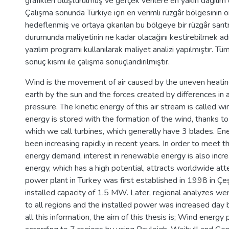
grafikleri oluşturulmuş ve gerçek verilere en yakın dağılım 
Çalışma sonunda Türkiye için en verimli rüzgâr bölgesinin o
hedeflenmiş ve ortaya çıkarılan bu bölgeye bir rüzgâr santr
durumunda maliyetinin ne kadar olacağını kestirebilmek a
yazılım programı kullanılarak maliyet analizi yapılmıştır. T
sonuç kısmı ile çalışma sonuçlandırılmıştır.
Wind is the movement of air caused by the uneven heating
earth by the sun and the forces created by differences in
pressure. The kinetic energy of this air stream is called w
energy is stored with the formation of the wind, thanks to
which we call turbines, which generally have 3 blades. E
been increasing rapidly in recent years. In order to meet th
energy demand, interest in renewable energy is also incr
energy, which has a high potential, attracts worldwide att
power plant in Turkey was first established in 1998 in Çeş
installed capacity of 1.5 MW. Later, regional analyzes w
to all regions and the installed power was increased day by
all this information, the aim of this thesis is; Wind energy 