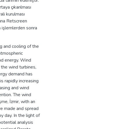
da tahmin edilmiştir.
rtaya çıkarılması
ali kurulması
dına Retscreen
üm işlemlerden sonra
 and cooling of the
 atmospheric
ind energy. Wind
 the wind turbines,
nergy demand has
is rapidly increasing
easing and wind
ention. The wind
me, İzmir, with an
ere made and spread
 day. In the light of
potential analysis