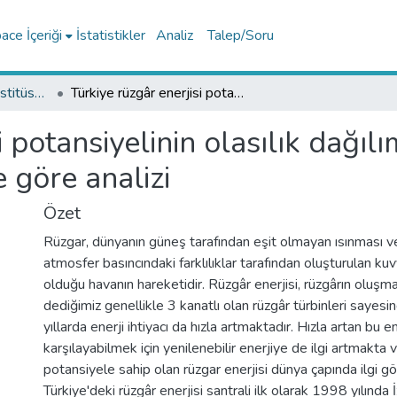
ce İçeriği
İstatistikler
Analiz
Talep/Soru
Lisansüstü Eğitim Enstitüsü Tez Koleksiyonu
Türkiye rüzgâr enerjisi potansiyelinin olasılık dağılım parametreleri kullanılarak bölgelere göre analizi
i potansiyelinin olasılık dağıl
 göre analizi
Özet
Rüzgar, dünyanın güneş tarafından eşit olmayan ısınması 
atmosfer basıncındaki farklılıklar tarafından oluşturulan ku
olduğu havanın hareketidir. Rüzgâr enerjisi, rüzgârın oluşmas
dediğimiz genellikle 3 kanatlı olan rüzgâr türbinleri sayesi
yıllarda enerji ihtiyacı da hızla artmaktadır. Hızla artan bu en
karşılayabilmek için yenilenebilir enerjiye de ilgi artmakta
potansiyele sahip olan rüzgar enerjisi dünya çapında ilgi g
Türkiye'deki rüzgâr enerjisi santrali ilk olarak 1998 yılında 