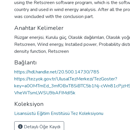
using the Retscreen software program, which is the softw
country and used in wind energy analysis. After all the pr
was concluded with the conclusion part.
Anahtar Kelimeler
Rüzgar enerjisi
,
Kurulu güç
,
Olasılık dağılımları
,
Olasılık yo
Retscreen
,
Wind energy
,
Installed power
,
Probability dist
density function
,
Retscreen
Bağlantı
https://hdl.handle.net/20.500.14730/785
https://tez.yok.gov.tr/UlusalTezMerkezi/TezGoster?
key=a0OMTmEd_3mfOBxT8SiBTC5b1Nj-cWn81cPjzH
VheWTsmLWSU9bAFIMdI5k
Koleksiyon
Lisansüstü Eğitim Enstitüsü Tez Koleksiyonu
Detaylı Öğe Kaydı