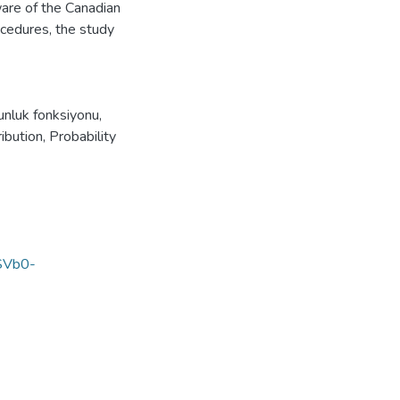
are of the Canadian
ocedures, the study
ğunluk fonksiyonu
,
ribution
,
Probability
SVb0-