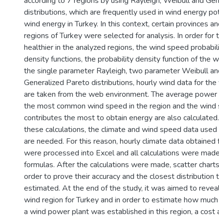
according to 7 regions by using Rayleigh, Weibull and Ge
distributions, which are frequently used in wind energy po
wind energy in Turkey. In this context, certain provinces an
regions of Turkey were selected for analysis. In order for 
healthier in the analyzed regions, the wind speed probabil
density functions, the probability density function of the 
the single parameter Rayleigh, two parameter Weibull a
Generalized Pareto distributions, hourly wind data for t
are taken from the web environment. The average power d
the most common wind speed in the region and the wind 
contributes the most to obtain energy are also calculated
these calculations, the climate and wind speed data used i
are needed. For this reason, hourly climate data obtained
were processed into Excel and all calculations were made 
formulas. After the calculations were made, scatter chart
order to prove their accuracy and the closest distribution 
estimated. At the end of the study, it was aimed to reveal
wind region for Turkey and in order to estimate how much 
a wind power plant was established in this region, a cos