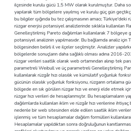
ilçesinde kurulu gücü 1,5 MW olarak kurulmuştur. Daha son
yapılarak tüm bölgelere yayılmış ve kurulu güç gün geçtikçe 
bu bilgiler ışığında bu tez çalışmasının amacı; Türkiye'deki r
rüzgar enerjisi potansiyel analizlerinde sıklıkla kullanılan 
Genelleştirilmiş Pareto dağılımları kullanılarak 7 bölgeye g
potansiyel analizinin yapılmasıdır. Bu bağlamda analiz için T
bölgesinden belirli il ve ilçeler seçilmiştir. Analizler yapılır
bölgelerde sonuçların daha sağlıklı olması adına 2016-2020
rüzgar verileri saatlik olarak web ortamından alınıp tek par
parametreli Weibull ve üç parametreli Genelleştirilmiş Par
kullanılarak rüzgâr hızı olasılık ve kümülatif yoğunluk fonksi
gücünün olasılık yoğunluk fonksiyonu, rüzgarın ortalama g
bölgede en sık görülen rüzgar hızı ve enerji elde etmek içi
rüzgar hızı verileri de hesaplanmıştır. Bu hesaplamaların yap
dağılımlarda kullanılan iklim ve rüzgâr hızı verilerine ihtiya
nedenle bir web sitesinden elde edilen saatlik iklim verile
işlenmiş ve tüm hesaplamalar dağılım formülleri kullanılarak
Hesaplamalar yapıldıktan sonra doğruluğunun kanıtlanması