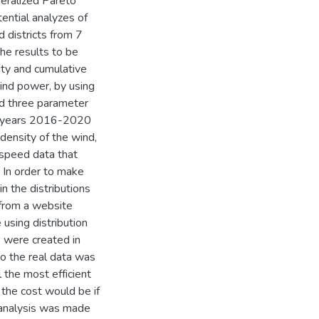
neralized Pareto
tential analyzes of
d districts from 7
the results to be
ity and cumulative
wind power, by using
nd three parameter
he years 2016-2020
ensity of the wind,
speed data that
. In order to make
n the distributions
 from a website
using distribution
s were created in
to the real data was
 the most efficient
the cost would be if
t analysis was made