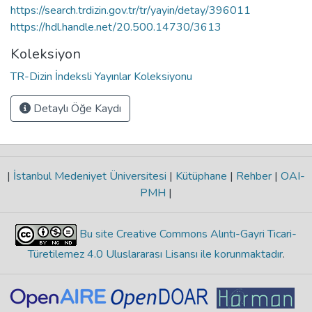
https://search.trdizin.gov.tr/tr/yayin/detay/396011
https://hdl.handle.net/20.500.14730/3613
Koleksiyon
TR-Dizin İndeksli Yayınlar Koleksiyonu
Detaylı Öğe Kaydı
|
İstanbul Medeniyet Üniversitesi
|
Kütüphane
|
Rehber
|
OAI-
PMH
|
Bu site Creative Commons Alıntı-Gayri Ticari-
Türetilemez 4.0 Uluslararası Lisansı ile korunmaktadır
.