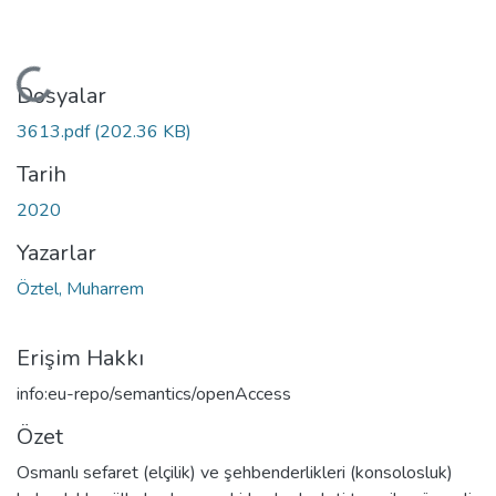
Yükleniyor...
Dosyalar
3613.pdf
(202.36 KB)
Tarih
2020
Yazarlar
Öztel, Muharrem
Erişim Hakkı
info:eu-repo/semantics/openAccess
Özet
Osmanlı sefaret (elçilik) ve şehbenderlikleri (konsolosluk)