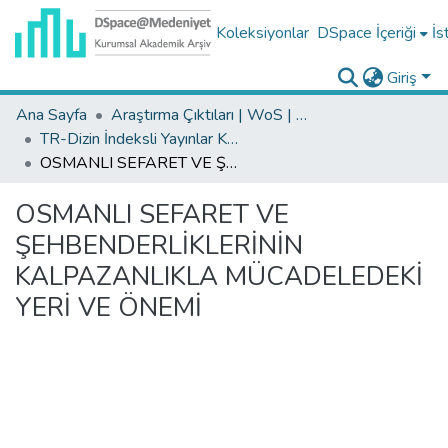
Koleksiyonlar
DSpace İçeriği
İs
Giriş
Ana Sayfa
Araştırma Çıktıları | WoS | Scopus | TR-Dizin | PubMed
TR-Dizin İndeksli Yayınlar Koleksiyonu
OSMANLI SEFARET VE ŞEHBENDERLİKLERİNİN KALPAZANLIKLA MÜCADELEDEKİ YERİ VE ÖNEMİ
OSMANLI SEFARET VE
ŞEHBENDERLİKLERİNİN
KALPAZANLIKLA MÜCADELEDEKİ
YERİ VE ÖNEMİ