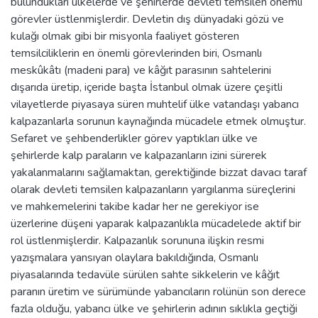
bulundukları ülkelerde ve şehirlerde devleti temsilen önemli
görevler üstlenmişlerdir. Devletin dış dünyadaki gözü ve
kulağı olmak gibi bir misyonla faaliyet gösteren
temsilciliklerin en önemli görevlerinden biri, Osmanlı
meskûkâtı (madeni para) ve kâğıt parasının sahtelerini
dışarıda üretip, içeride başta İstanbul olmak üzere çeşitli
vilayetlerde piyasaya süren muhtelif ülke vatandaşı yabancı
kalpazanlarla sorunun kaynağında mücadele etmek olmuştur.
Sefaret ve şehbenderlikler görev yaptıkları ülke ve
şehirlerde kalp paraların ve kalpazanların izini sürerek
yakalanmalarını sağlamaktan, gerektiğinde bizzat davacı taraf
olarak devleti temsilen kalpazanların yargılanma süreçlerini
ve mahkemelerini takibe kadar her ne gerekiyor ise
üzerlerine düşeni yaparak kalpazanlıkla mücadelede aktif bir
rol üstlenmişlerdir. Kalpazanlık sorununa ilişkin resmi
yazışmalara yansıyan olaylara bakıldığında, Osmanlı
piyasalarında tedavüle sürülen sahte sikkelerin ve kâğıt
paranın üretim ve sürümünde yabancıların rolünün son derece
fazla olduğu, yabancı ülke ve şehirlerin adının sıklıkla geçtiği