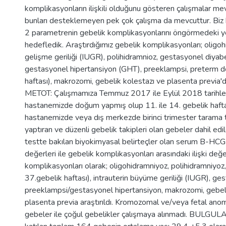
komplikasyonların ilişkili olduğunu gösteren çalışmalar mev
bunları desteklemeyen pek çok çalışma da mevcuttur. Biz
2 parametrenin gebelik komplikasyonlarını öngörmedeki yer
hedefledik. Araştırdığımız gebelik komplikasyonları; oligoh
gelişme geriliği (IUGR), polihidramnioz, gestasyonel diya
gestasyonel hipertansiyon (GHT), preeklampsi, preterm 
haftası), makrozomi, gebelik kolestazı ve plasenta previ
METOT: Çalışmamıza Temmuz 2017 ile Eylül 2018 tarihler
hastanemizde doğum yapmış olup 11. ile 14. gebelik hafta
hastanemizde veya dış merkezde birinci trimester tarama tes
yaptıran ve düzenli gebelik takipleri olan gebeler dahil edil
testte bakılan biyokimyasal belirteçler olan serum B-H
değerleri ile gebelik komplikasyonları arasındaki ilişki değe
komplikasyonları olarak; oligohidramniyoz, polihidramniyo
37.gebelik haftası), intrauterin büyüme geriliği (IUGR), ge
preeklampsi/gestasyonel hipertansiyon, makrozomi, gebeli
plasenta previa araştırıldı. Kromozomal ve/veya fetal anom
gebeler ile çoğul gebelikler çalışmaya alınmadı. BULGUL