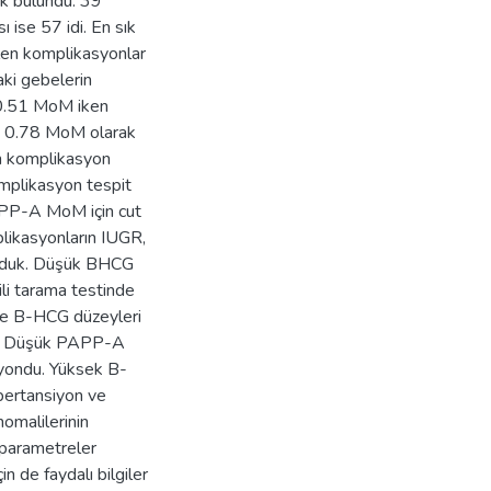
ak bulundu. 39
ise 57 idi. En sık
len komplikasyonlar
aki gebelerin
0.51 MoM iken
± 0.78 MoM olarak
an komplikasyon
omplikasyon tespit
APP-A MoM için cut
plikasyonların IUGR,
ulduk. Düşük BHCG
ili tarama testinde
ve B-HCG düzeyleri
duk. Düşük PAPP-A
siyondu. Yüksek B-
ipertansiyon ve
omalilerinin
l parametreler
n de faydalı bilgiler