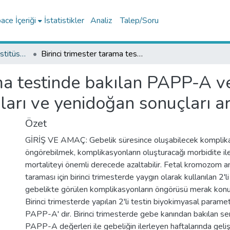
ce İçeriği
İstatistikler
Analiz
Talep/Soru
Lisansüstü Eğitim Enstitüsü Tez Koleksiyonu
Birinci trimester tarama testinde bakılan PAPP-A ve B-HCG düzeyleri ile gebelik komplikasyonları ve yenidoğan sonuçları arasındaki ilişki
ama testinde bakılan PAPP-A v
arı ve yenidoğan sonuçları ara
Özet
GİRİŞ VE AMAÇ: Gebelik süresince oluşabilecek komplika
öngörebilmek, komplikasyonların oluşturacağı morbidite il
mortaliteyi önemli derecede azaltabilir. Fetal kromozom an
taraması için birinci trimesterde yaygın olarak kullanılan 2'li
gebelikte görülen komplikasyonların öngörüsü merak konu
Birinci trimesterde yapılan 2'li testin biyokimyasal param
PAPP-A' dır. Birinci trimesterde gebe kanından bakılan 
PAPP-A değerleri ile gebeliğin ilerleyen haftalarında geliş