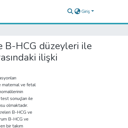
Giriş
e B-HCG düzeyleri ile
sındaki ilişki
syonları
e maternal ve fetal
omalilerinin
 test sonuçları ile
su olmaktadır.
etreleri B-HCG ve
serum B-HCG ve
en bir takım