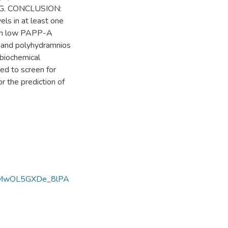
BHCG. CONCLUSION:
s in at least one
ith low PAPP-A
n and polyhydramnios
biochemical
ed to screen for
r the prediction of
KMwOL5GXDe_8lPA