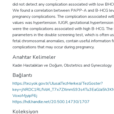
did not detect any complication associated with low 
We found a correlation between PAPP-A and B-HCG level
pregnancy complications. The complication associated w
values was hypertension. IUGR, gestational hypertensio
were the complications associated with high B-HCG. The 
parameters in the double screening test, which is often us
fetal chromosomal anomalies, contain useful information fo
complications that may occur during pregnancy.
Anahtar Kelimeler
Kadın Hastalıkları ve Doğum
,
Obstetrics and Gynecology
Bağlantı
https://tez.yok.gov.tr/UlusalTezMerkezi/TezGoster?
key=jNRDC1RLfVd4_T7x7ZXmmS93s4Tu3EaGJa5h3
VoxoMjyipF6j
https://hdl.handle.net/20.500.14730/1707
Koleksiyon