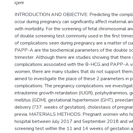
içerir
INTRODUCTION AND OBJECTIVE: Predicting the complic
occur during pregnancy can significantly affect maternal an
with morbidity. For the screening of fetal chromosomal an
of double screening test commonly used in the first trimes
of complications seen during pregnancy are a matter of cu
PAPP-A are the biochemical parameters of the double scre
trimester. Although there are studies showing that there
complications associated with the B-HCG and PAPP-A va
women, there are many studies that do not support them. 
aimed to investigate the place of these 2 parameters in p
complications. The pregnancy complications we investigat
intrauterine growth retardation (IUGR), polyhydramnios, g
mellitus (GDM), gestational hypertension (GHT), preecla
delivery (?37. weeks of gestation), cholestasis of pregna
previa. MATERIALS METHODS: Pregnant women who had g
hospital between July 2017 and September 2018 and w
screening test within the 11 and 14 weeks of gestation 