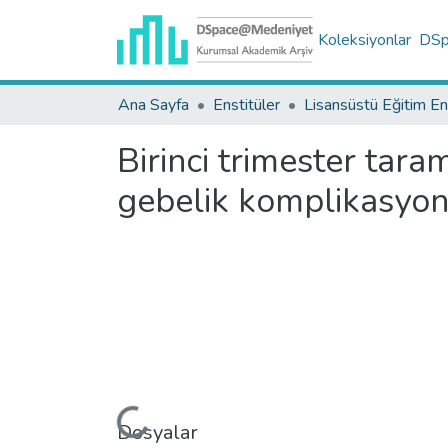
Koleksiyonlar
DSpa
Ana Sayfa
Enstitüler
Birinci trimester tar
gebelik komplikasyonl
Yükleniyor...
Dosyalar