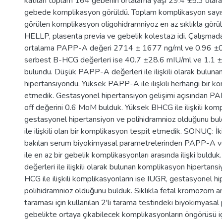
katılan toplam 164 gebenin ortalama yaşı 29.4 ±5.3 olar
gebede komplikasyon görüldü. Toplam komplikasyon sayısı 
görülen komplikasyon oligohidramniyoz en az sıklıkla görü
HELLP, plasenta previa ve gebelik kolestazı idi. Çalışmad
ortalama PAPP-A değeri 2714 ± 1677 ng/ml ve 0.96 ±
serbest B-HCG değerleri ise 40.7 ±28.6 mIU/ml ve 1.1 
bulundu. Düşük PAPP-A değerleri ile ilişkili olarak bulun
hipertansiyondu. Yüksek PAPP-A ile ilişkili herhangi bir k
etmedik. Gestasyonel hipertansiyon gelişimi açısından P
off değerini 0.6 MoM bulduk. Yüksek BHCG ile ilişkili kom
gestasyonel hipertansiyon ve polihidramnioz olduğunu b
ile ilişkili olan bir komplikasyon tespit etmedik. SONUÇ: İk
bakılan serum biyokimyasal parametrelerinden PAPP-A 
ile en az bir gebelik komplikasyonları arasında ilişki bul
değerleri ile ilişkili olarak bulunan komplikasyon hipertan
HCG ile ilişkili komplikasyonların ise IUGR, gestasyonel h
polihidramnioz olduğunu bulduk. Sıklıkla fetal kromozom an
taraması için kullanılan 2'li tarama testindeki biyokimyasa
gebelikte ortaya çıkabilecek komplikasyonların öngörüsü içi