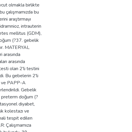
cut olmakla birlikte
 bu çalışmamızda bu
ini araştırmayı
idramnioz, intrauterin
betes mellitus (GDM),
doğum (?37. gebelik
a'dır. MATERYAL
i arasında
ları arasında
ti olan 2'li testini
di. Bu gebelerin 2'li
CG ve PAPP-A
rlendirildi. Gebelik
z, preterm doğum (?
stasyonel diyabet,
k kolestazı ve
ali tespit edilen
AR: Çalışmamıza