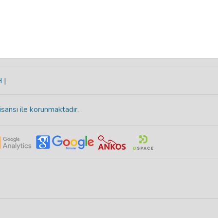
H
|
isansı ile korunmaktadır
.