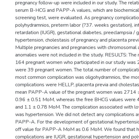
pregnancy follow-up were included in our study. The rela
serum B-HCG and PAPP-A values, which are biochemical
screening test, were evaluated. As pregnancy complicatio
polyhydramnios, preterm labor (?37. weeks gestation), in
retardation (IUGR), gestational diabetes, preeclampsia / 
hypertension, cholestasis of pregnancy and placenta previ
Multiple pregnancies and pregnancies with chromosomal an
anomalies were not included in the study. RESULTS: The
164 pregnant women who participated in our study was 2
were 39 pregnant women. The total number of complicat
most common complication was oligohydramnios, the m
complications were HELLP, placenta previa and cholestas
mean PAPP-A value of the pregnant women was 2714 ±
0.96 ± 0.51 MoM, whereas the free BHCG values were 4
and 1.1 ± 0.78 MoM. The complication associated with 
was hypertension. We did not detect any complications a
PAPP-A. For the development of gestational hypertensio
off value for PAPP-A MoM as 0.6 MoM. We found that h
complications are IUGR, gestational hypertension and p