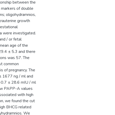
tionship between the
 markers of double
ns; oligohydramnios,
trauterine growth
gestational
a were investigated.
d / or fetal
 mean age of the
9.4 ± 5.3 and there
ions was 57. The
ost common
is of pregnancy. The
 1677 ng / ml and
0.7 ± 28.6 mIU / ml
low PAPP-A values
ssociated with high
n, we found the cut
igh BHCG related
olyhydramnios. We