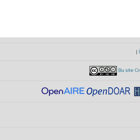
|
İ
Bu site Cr