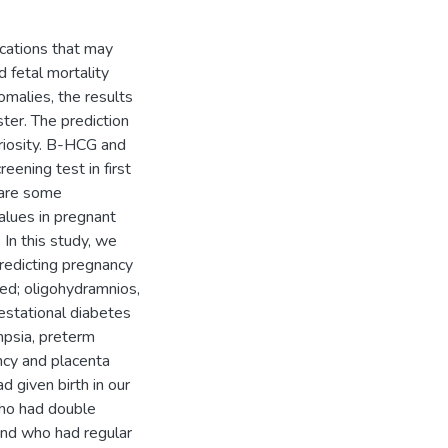
ations that may
d fetal mortality
omalies, the results
ter. The prediction
riosity. B-HCG and
ening test in first
 are some
lues in pregnant
In this study, we
redicting pregnancy
ed; oligohydramnios,
estational diabetes
mpsia, preterm
ncy and placenta
iven birth in our
ho had double
and who had regular