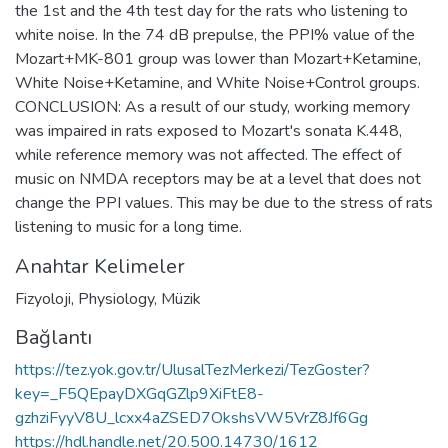
the 1st and the 4th test day for the rats who listening to
white noise. In the 74 dB prepulse, the PPI% value of the
Mozart+MK-801 group was lower than Mozart+Ketamine,
White Noise+Ketamine, and White Noise+Control groups.
CONCLUSION: As a result of our study, working memory
was impaired in rats exposed to Mozart's sonata K.448,
while reference memory was not affected. The effect of
music on NMDA receptors may be at a level that does not
change the PPI values. This may be due to the stress of rats
listening to music for a long time.
Anahtar Kelimeler
Fizyoloji
,
Physiology
,
Müzik
Bağlantı
https://tez.yok.gov.tr/UlusalTezMerkezi/TezGoster?
key=_F5QEpayDXGqGZlp9XiFtE8-
gzhziFyyV8U_lcxx4aZSED7OkshsVW5VrZ8Jf6Gg
https://hdl.handle.net/20.500.14730/1612