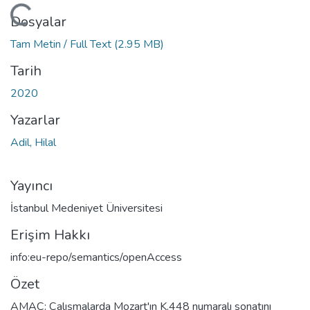
eniyor...
Dosyalar
Tam Metin / Full Text
(2.95 MB)
Tarih
2020
Yazarlar
Adil, Hilal
Yayıncı
İstanbul Medeniyet Üniversitesi
Erişim Hakkı
info:eu-repo/semantics/openAccess
Özet
AMAÇ: Çalışmalarda Mozart'ın K.448 numaralı sonatını