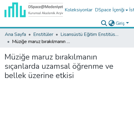
Koleksiyonlar
DSpace İçeriği
İs
Giriş
Ana Sayfa
Enstitüler
Lisansüstü Eğitim Enstitüsü Tez Koleksiyonu
Müziğe maruz bırakılmanın sıçanlarda uzamsal öğrenme ve bellek üzerine etkisi
Müziğe maruz bırakılmanın
sıçanlarda uzamsal öğrenme ve
bellek üzerine etkisi