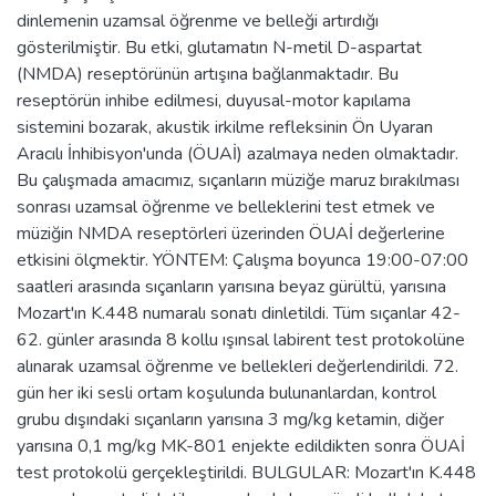
dinlemenin uzamsal öğrenme ve belleği artırdığı
gösterilmiştir. Bu etki, glutamatın N-metil D-aspartat
(NMDA) reseptörünün artışına bağlanmaktadır. Bu
reseptörün inhibe edilmesi, duyusal-motor kapılama
sistemini bozarak, akustik irkilme refleksinin Ön Uyaran
Aracılı İnhibisyon'unda (ÖUAİ) azalmaya neden olmaktadır.
Bu çalışmada amacımız, sıçanların müziğe maruz bırakılması
sonrası uzamsal öğrenme ve belleklerini test etmek ve
müziğin NMDA reseptörleri üzerinden ÖUAİ değerlerine
etkisini ölçmektir. YÖNTEM: Çalışma boyunca 19:00-07:00
saatleri arasında sıçanların yarısına beyaz gürültü, yarısına
Mozart'ın K.448 numaralı sonatı dinletildi. Tüm sıçanlar 42-
62. günler arasında 8 kollu ışınsal labirent test protokolüne
alınarak uzamsal öğrenme ve bellekleri değerlendirildi. 72.
gün her iki sesli ortam koşulunda bulunanlardan, kontrol
grubu dışındaki sıçanların yarısına 3 mg/kg ketamin, diğer
yarısına 0,1 mg/kg MK-801 enjekte edildikten sonra ÖUAİ
test protokolü gerçekleştirildi. BULGULAR: Mozart'ın K.448