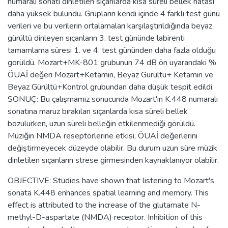
numaralı sonatı dinletilen sıçanlarda kısa süreli bellek hatası
daha yüksek bulundu. Grupların kendi içinde 4 farklı test günü
verileri ve bu verilerin ortalamaları karşılaştırıldığında beyaz
gürültü dinleyen sıçanların 3. test gününde labirenti
tamamlama süresi 1. ve 4. test gününden daha fazla olduğu
görüldü. Mozart+MK-801 grubunun 74 dB ön uyarandaki %
ÖUAİ değeri Mozart+Ketamin, Beyaz Gürültü+ Ketamin ve
Beyaz Gürültü+Kontrol grubundan daha düşük tespit edildi.
SONUÇ: Bu çalışmamız sonucunda Mozart'ın K.448 numaralı
sonatına maruz bırakılan sıçanlarda kısa süreli bellek
bozulurken, uzun süreli belleğin etkilenmediği görüldü.
Müziğin NMDA reseptörlerine etkisi, ÖUAİ değerlerini
değiştirmeyecek düzeyde olabilir. Bu durum uzun süre müzik
dinletilen sıçanların strese girmesinden kaynaklanıyor olabilir.
OBJECTIVE: Studies have shown that listening to Mozart's
sonata K.448 enhances spatial learning and memory. This
effect is attributed to the increase of the glutamate N-
methyl-D-aspartate (NMDA) receptor. Inhibition of this