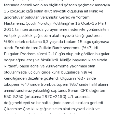
tanısında önemli yeri olan ölçütleri gözden geçirmek amacıyla
15 çocukluk çağı selim akut miyoziti olgusuna ait klinik ve
laboratuvar bulguları verilmiştir. Gereç ve Yöntem:
Hastanemiz Çocuk Nöroloji Polikliniği’ne 15 Ocak-15 Mart
2011 tarihleri arasında yürüyememe nedeniyle yönlendirilen
ve tipik çocukluk çağı selim akut miyoziti kliniği gösteren
%80’i erkek ortalama 6,3 yaşında toplam 15 olgu çalışmaya
alındı. En sık ön tanı Guillain Barré sendromu (%47) idi.
Bulgular: Prodrom süresi 2-10 gün olup, sık görülen bulgular
boğaz ağrısı, ateş ve öksürüktü. Kliniğe başvurdukları sırada
iki taraflı baldır ağrısı ve yürüyememe yakınması olan
olgularımızda, üç gün içinde klinik bulgularda hızlı ve
kendiliğinden düzelme gözlendi. Olguların %87’sinde
lökopeni, %47’sinde trombositopeni, %87’sinde hafif alanin
aminotransferaz yüksekliği saptandı. Serum CPK değerleri
580-8250 (ortalama 2970±2190) U/L arasında
değişmekteydi ve bir hafta içinde normal sınırlara geriledi.
Çıkarımlar: Çocukluk çağının selim akut miyoziti klinik ve