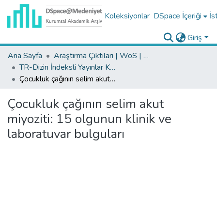
Koleksiyonlar
DSpace İçeriği
İs
Giriş
Ana Sayfa
Araştırma Çıktıları | WoS | Scopus | TR-Dizin | PubMed
TR-Dizin İndeksli Yayınlar Koleksiyonu
Çocukluk çağının selim akut miyoziti: 15 olgunun klinik ve laboratuvar bulguları
Çocukluk çağının selim akut
miyoziti: 15 olgunun klinik ve
laboratuvar bulguları