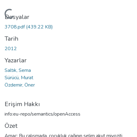
Yükleniyor...
Dosyalar
3708.pdf
(439.22 KB)
Tarih
2012
Yazarlar
Saltık, Sema
Sürücü, Murat
Özdemir, Öner
Erişim Hakkı
info:eu-repo/semantics/openAccess
Özet
Amaç: Bu çalışmada, çocukluk çağının selim akut miyoziti