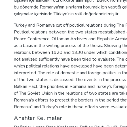
ilişkileri içerisindeki rolü dikkate alınmıştır. "Büyük Romany
bu dönemde Romanya'nın sınırlarını korumak için yaptığı ça
çalışmalar içerisinde Türkiye'nin rolü değerlendirilmiştir.
Turkey and Romanya cut off political relations during The 
Political relations between the two states reestablished
Peace Conference. Ottoman Archives and Republic Archi
as a basis in the writing process of the thesis. Showing 
relations between 1920 and 1930 under which conditions,
not analized sufficiently have been tried to evaluate. The 
which political relations have developed have been dete
interpreted. The role of domestic and foreign politics in the
of the two states is discussed. The events in the process
Balkan Pact, the priorities in Romania and Turkey's foreign
of The Soviet Union in the relations of two states are tak
Romania's efforts to protect the borders in the period that
Romania" and Turkey's role in these efforts were evaluate
Anahtar Kelimeler