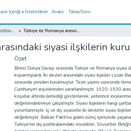
ce İçeriği
İstatistikler
Analiz
Talep/Soru
Lisansüstü Eğitim Enstitüsü Tez Koleksiyonu
Türkiye ile Romanya arasındaki siyasi ilşkilerin kurulması ( 1920-1930)
rasındaki siyasi ilşkilerin ku
Özet
Birinci Dünya Savaşı sırasında Türkiye ve Romanya siyasi iliş
koparmışlardı. İki devlet arasındaki siyasi ilişkiler Lozan Ba
sırasında yeniden kurulmuştur. Tezin yazımı sürecinde tem
Cumhuriyet arşivlerinden yararlanılmıştır. 1920-1930 arası i
koşullar altında ilerlediği gösterilerek, yeterince incele
değerlendirilmeye çalışılmıştır. Siyasi ilişkilerin hangi şartlar
yorumlanmıştır. İç ve dış siyasetin iki devletin siyasi ilişkile
değinilmiştir. Balkan Paktı'na giden süreç içerisinde yaşa
Türkiye'nin dış politikalarındaki öncelikler, Sovyetler Birliği'