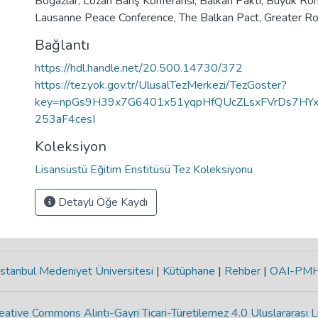
Boğazlar
,
Lozan Barış Konferansı
,
Balkan Paktı
,
Büyük Ro
Lausanne Peace Conference
,
The Balkan Pact
,
Greater R
Bağlantı
https://hdl.handle.net/20.500.14730/372
https://tez.yok.gov.tr/UlusalTezMerkezi/TezGoster?
key=npGs9H39x7G6401x51yqpHfQUcZLsxFVrDs7HYx
253aF4cesI
Koleksiyon
Lisansüstü Eğitim Enstitüsü Tez Koleksiyonu
Detaylı Öğe Kaydı
stanbul Medeniyet Üniversitesi
|
Kütüphane
|
Rehber
|
OAI-PM
eative Commons Alıntı-Gayri Ticari-Türetilemez 4.0 Uluslararası L