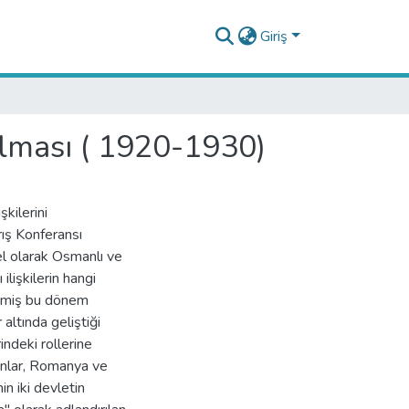
Giriş
rulması ( 1920-1930)
kilerini
rış Konferansı
el olarak Osmanlı ve
lişkilerin hangi
nmemiş bu dönem
 altında geliştiği
rindeki rollerine
nanlar, Romanya ve
nin iki devletin