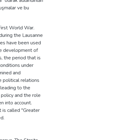
a" olarak adlandırılan
lışmalar ve bu
First World War.
 during the Lausanne
ves have been used
the development of
 the period that is
conditions under
rmined and
 political relations
 leading to the
 policy and the role
en into account.
 is called "Greater
d.