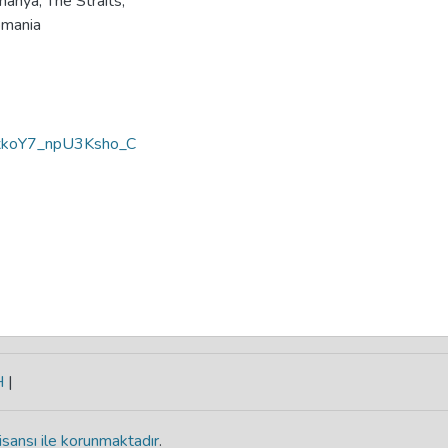
manya
,
The Straits
,
omania
koY7_npU3Ksho_C
H
|
isansı ile korunmaktadır
.