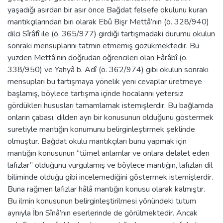
yaşadığı asırdan bir asır önce Bağdat felsefe okulunu kuran
mantıkçılarından biri olarak Ebû Bişr Mettâ’nın (ö. 328/940)
dilci Sîrâfî ile (ö. 365/977) girdiği tartışmadaki durumu okulun
sonraki mensuplarını tatmin etmemiş gözükmektedir. Bu
yüzden Mettâ’nın doğrudan öğrencileri olan Fârâbî (ö.
338/950) ve Yahyâ b. Adî (ö. 362/974) gibi okulun sonraki
mensupları bu tartışmaya yönelik yeni cevaplar üretmeye
başlamış, böylece tartışma içinde hocalarını yetersiz
gördükleri hususları tamamlamak istemişlerdir. Bu bağlamda
onların çabası, dilden ayrı bir konusunun olduğunu göstermek
suretiyle mantığın konumunu belirginleştirmek şeklinde
olmuştur. Bağdat okulu mantıkçıları bunu yapmak için
mantığın konusunun “tümel anlamlar ve onlara delalet eden
lafızlar” olduğunu vurgulamış ve böylece mantığın, lafızları dil
biliminde olduğu gibi incelemediğini göstermek istemişlerdir.
Buna rağmen lafızlar hâlâ mantığın konusu olarak kalmıştır.
Bu ilmin konusunun belirginleştirilmesi yönündeki tutum
aynıyla İbn Sînâ’nın eserlerinde de görülmektedir. Ancak