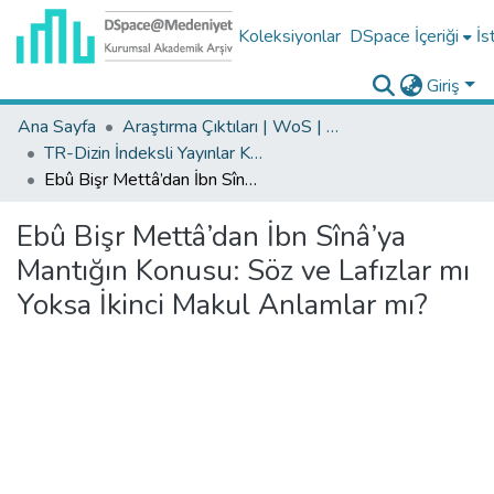
Koleksiyonlar
DSpace İçeriği
İs
Giriş
Ana Sayfa
Araştırma Çıktıları | WoS | Scopus | TR-Dizin | PubMed
TR-Dizin İndeksli Yayınlar Koleksiyonu
Ebû Bişr Mettâ’dan İbn Sînâ’ya Mantığın Konusu: Söz ve Lafızlar mı Yoksa İkinci Makul Anlamlar mı?
Ebû Bişr Mettâ’dan İbn Sînâ’ya
Mantığın Konusu: Söz ve Lafızlar mı
Yoksa İkinci Makul Anlamlar mı?