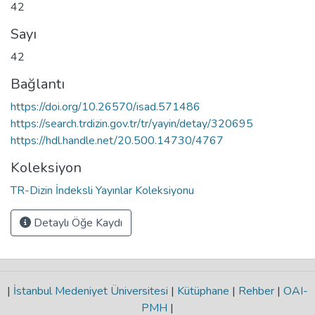
42
Sayı
42
Bağlantı
https://doi.org/10.26570/isad.571486
https://search.trdizin.gov.tr/tr/yayin/detay/320695
https://hdl.handle.net/20.500.14730/4767
Koleksiyon
TR-Dizin İndeksli Yayınlar Koleksiyonu
Detaylı Öğe Kaydı
|
İstanbul Medeniyet Üniversitesi
|
Kütüphane
|
Rehber
|
OAI-
PMH
|