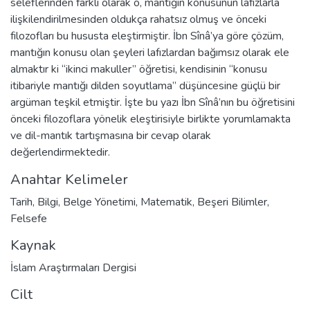
seleflerinden farklı olarak o, mantığın konusunun lafızlarla
ilişkilendirilmesinden oldukça rahatsız olmuş ve önceki
filozofları bu hususta eleştirmiştir. İbn Sînâ’ya göre çözüm,
mantığın konusu olan şeyleri lafızlardan bağımsız olarak ele
almaktır ki “ikinci makuller” öğretisi, kendisinin “konusu
itibariyle mantığı dilden soyutlama” düşüncesine güçlü bir
argüman teşkil etmiştir. İşte bu yazı İbn Sînâ’nın bu öğretisini
önceki filozoflara yönelik eleştirisiyle birlikte yorumlamakta
ve dil-mantık tartışmasına bir cevap olarak
değerlendirmektedir.
Anahtar Kelimeler
Tarih
,
Bilgi
,
Belge Yönetimi
,
Matematik
,
Beşeri Bilimler
,
Felsefe
Kaynak
İslam Araştırmaları Dergisi
Cilt