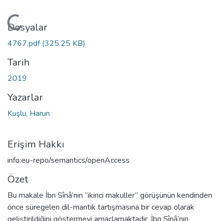
Yükleniyor...
Dosyalar
4767.pdf
(325.25 KB)
Tarih
2019
Yazarlar
Kuşlu, Harun
Erişim Hakkı
info:eu-repo/semantics/openAccess
Özet
Bu makale İbn Sînâ’nın “ikinci makuller” görüşünün kendinden
önce süregelen dil-mantık tartışmasına bir cevap olarak
geliştirildiğini göstermeyi amaçlamaktadır. İbn Sînâ’nın