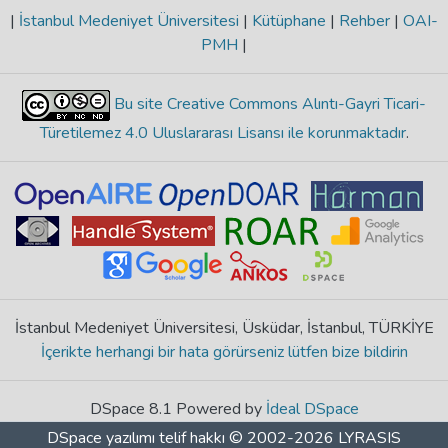
|
İstanbul Medeniyet Üniversitesi
|
Kütüphane
|
Rehber
|
OAI-
PMH
|
Bu site Creative Commons Alıntı-Gayri Ticari-
Türetilemez 4.0 Uluslararası Lisansı ile korunmaktadır
.
İstanbul Medeniyet Üniversitesi, Üsküdar, İstanbul, TÜRKİYE
İçerikte herhangi bir hata görürseniz lütfen bize bildirin
DSpace 8.1 Powered by
İdeal DSpace
DSpace yazılımı
telif hakkı © 2002-2026
LYRASIS