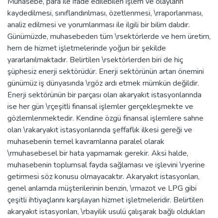
Muhasebe, para ile ifade edilebilen işlem ve olayların
kaydedilmesi, sınıflandırılması, özetlenmesi, \rraporlanması,
analiz edilmesi ve yorumlanması ile ilgili bir bilim dalıdır.
Günümüzde, muhasebeden tüm \rsektörlerde ve hem üretim,
hem de hizmet işletmelerinde yoğun bir şekilde
yararlanılmaktadır. Belirtilen \rsektörlerden biri de hiç
şüphesiz enerji sektörüdür. Enerji sektörünün artan önemini
günümüz iş dünyasında \rgöz ardı etmek mümkün değildir.
Enerji sektörünün bir parçası olan akaryakıt istasyonlarında
ise her gün \rçeşitli finansal işlemler gerçekleşmekte ve
gözlemlenmektedir. Kendine özgü finansal işlemlere sahne
olan \rakaryakıt istasyonlarında şeffaflık ilkesi gereği ve
muhasebenin temel kavramlarına paralel olarak
\rmuhasebesel bir hata yapmamak gerekir. Aksi halde,
muhasebenin toplumsal fayda sağlaması ve işlevini \ryerine
getirmesi söz konusu olmayacaktır. Akaryakıt istasyonları,
genel anlamda müşterilerinin benzin, \rmazot ve LPG gibi
çeşitli ihtiyaçlarını karşılayan hizmet işletmeleridir. Belirtilen
akaryakıt istasyonları, \rbayilik usulü çalışarak bağlı oldukları