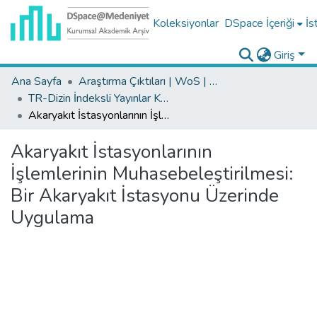
Koleksiyonlar
DSpace İçeriği
İs
Giriş
Ana Sayfa
Araştırma Çıktıları | WoS | Scopus | TR-Dizin | PubMed
TR-Dizin İndeksli Yayınlar Koleksiyonu
Akaryakıt İstasyonlarının İşlemlerinin Muhasebeleştirilmesi: Bir Akaryakıt İstasyonu Üzerinde Uygulama
Akaryakıt İstasyonlarının
İşlemlerinin Muhasebeleştirilmesi:
Bir Akaryakıt İstasyonu Üzerinde
Uygulama