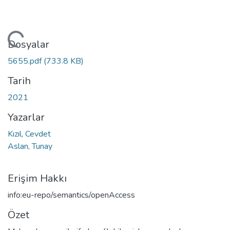
kleniyor...
Dosyalar
5655.pdf
(733.8 KB)
Tarih
2021
Yazarlar
Kızıl, Cevdet
Aslan, Tunay
Erişim Hakkı
info:eu-repo/semantics/openAccess
Özet