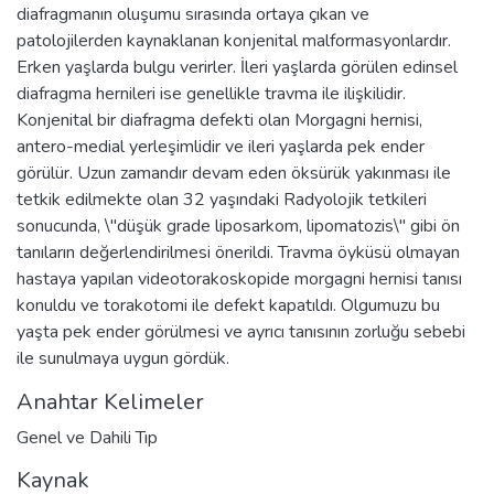
diafragmanın oluşumu sırasında ortaya çıkan ve
patolojilerden kaynaklanan konjenital malformasyonlardır.
Erken yaşlarda bulgu verirler. İleri yaşlarda görülen edinsel
diafragma hernileri ise genellikle travma ile ilişkilidir.
Konjenital bir diafragma defekti olan Morgagni hernisi,
antero-medial yerleşimlidir ve ileri yaşlarda pek ender
görülür. Uzun zamandır devam eden öksürük yakınması ile
tetkik edilmekte olan 32 yaşındaki Radyolojik tetkileri
sonucunda, \"düşük grade liposarkom, lipomatozis\" gibi ön
tanıların değerlendirilmesi önerildi. Travma öyküsü olmayan
hastaya yapılan videotorakoskopide morgagni hernisi tanısı
konuldu ve torakotomi ile defekt kapatıldı. Olgumuzu bu
yaşta pek ender görülmesi ve ayrıcı tanısının zorluğu sebebi
ile sunulmaya uygun gördük.
Anahtar Kelimeler
Genel ve Dahili Tıp
Kaynak