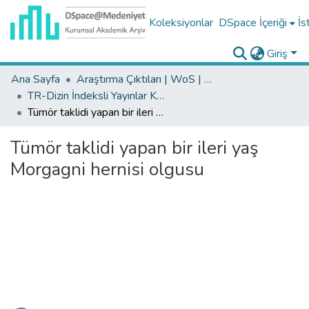
Koleksiyonlar
DSpace İçeriği
İs
Giriş
Ana Sayfa
Araştırma Çıktıları | WoS | Scopus | TR-Dizin | PubMed
TR-Dizin İndeksli Yayınlar Koleksiyonu
Tümör taklidi yapan bir ileri yaş Morgagni hernisi olgusu
Tümör taklidi yapan bir ileri yaş
Morgagni hernisi olgusu