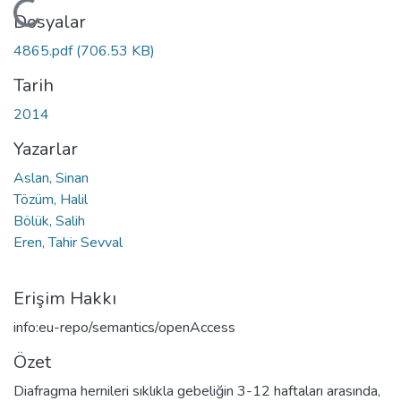
Yükleniyor...
Dosyalar
4865.pdf
(706.53 KB)
Tarih
2014
Yazarlar
Aslan, Sinan
Tözüm, Halil
Bölük, Salih
Eren, Tahir Sevval
Erişim Hakkı
info:eu-repo/semantics/openAccess
Özet
Diafragma hernileri sıklıkla gebeliğin 3-12 haftaları arasında,