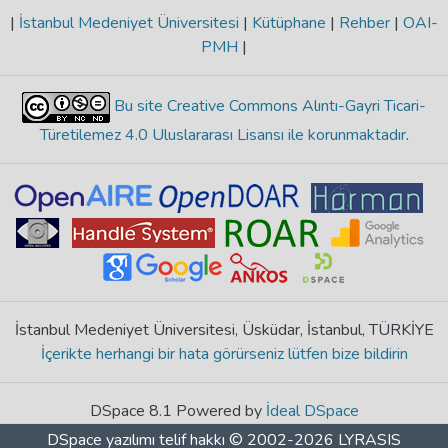
|
İstanbul Medeniyet Üniversitesi
|
Kütüphane
|
Rehber
|
OAI-
PMH
|
Bu site Creative Commons Alıntı-Gayri Ticari-
Türetilemez 4.0 Uluslararası Lisansı ile korunmaktadır
.
İstanbul Medeniyet Üniversitesi, Üsküdar, İstanbul, TÜRKİYE
İçerikte herhangi bir hata görürseniz lütfen bize bildirin
DSpace 8.1 Powered by
İdeal DSpace
DSpace yazılımı
telif hakkı © 2002-2026
LYRASIS