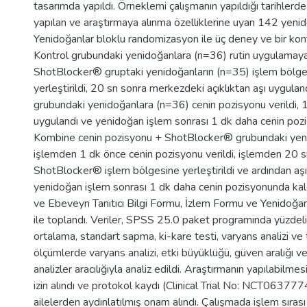
tasarımda yapıldı. Örneklemi çalışmanın yapıldığı tarihlerde 
yapılan ve araştırmaya alınma özelliklerine uyan 142 yeni
Yenidoğanlar bloklu randomizasyon ile üç deney ve bir kon
Kontrol grubundaki yenidoğanlara (n=36) rutin uygulamaya 
ShotBlocker® gruptaki yenidoğanların (n=35) işlem bölg
yerleştirildi, 20 sn sonra merkezdeki açıklıktan aşı uygulan
grubundaki yenidoğanlara (n=36) cenin pozisyonu verildi, 1
uygulandı ve yenidoğan işlem sonrası 1 dk daha cenin pozi
Kombine cenin pozisyonu + ShotBlocker® grubundaki yen
işlemden 1 dk önce cenin pozisyonu verildi, işlemden 20 
ShotBlocker® işlem bölgesine yerleştirildi ve ardından aşı
yenidoğan işlem sonrası 1 dk daha cenin pozisyonunda kald
ve Ebeveyn Tanıtıcı Bilgi Formu, İzlem Formu ve Yenidoğa
ile toplandı. Veriler, SPSS 25.0 paket programında yüzdelik
ortalama, standart sapma, ki-kare testi, varyans analizi ve
ölçümlerde varyans analizi, etki büyüklüğü, güven aralığı v
analizler aracılığıyla analiz edildi. Araştırmanın yapılabilmesi
izin alındı ve protokol kaydı (Clinical Trial No: NCT063777
ailelerden aydınlatılmış onam alındı. Çalışmada işlem sıras