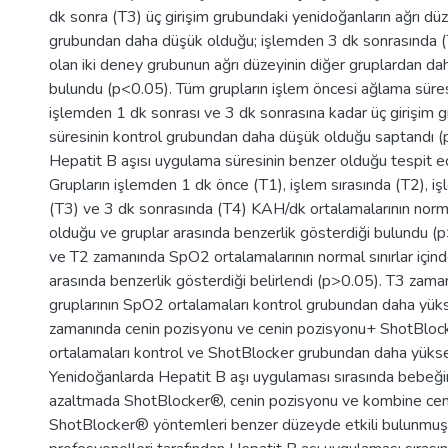
dk sonra (T3) üç girişim grubundaki yenidoğanların ağrı düz
grubundan daha düşük olduğu; işlemden 3 dk sonrasında (
olan iki deney grubunun ağrı düzeyinin diğer gruplardan d
bulundu (p<0.05). Tüm grupların işlem öncesi ağlama süre
işlemden 1 dk sonrası ve 3 dk sonrasına kadar üç girişim
süresinin kontrol grubundan daha düşük olduğu saptandı (
Hepatit B aşısı uygulama süresinin benzer olduğu tespit ed
Grupların işlemden 1 dk önce (T1), işlem sırasında (T2), 
(T3) ve 3 dk sonrasında (T4) KAH/dk ortalamalarının normal
olduğu ve gruplar arasında benzerlik gösterdiği bulundu (p
ve T2 zamanında SpO2 ortalamalarının normal sınırlar için
arasında benzerlik gösterdiği belirlendi (p>0.05). T3 zaman
gruplarının SpO2 ortalamaları kontrol grubundan daha yük
zamanında cenin pozisyonu ve cenin pozisyonu+ ShotBlo
ortalamaları kontrol ve ShotBlocker grubundan daha yükse
Yenidoğanlarda Hepatit B aşı uygulaması sırasında bebeğin
azaltmada ShotBlocker®, cenin pozisyonu ve kombine cen
ShotBlocker® yöntemleri benzer düzeyde etkili bulunmuşt