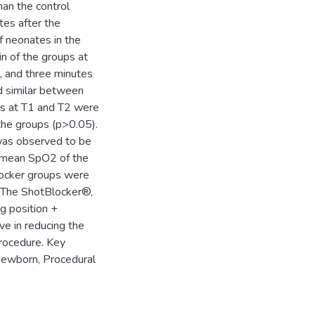
han the control
tes after the
f neonates in the
n of the groups at
), and three minutes
d similar between
ps at T1 and T2 were
the groups (p>0.05).
was observed to be
e mean SpO2 of the
Blocker groups were
. The ShotBlocker®,
ng position +
e in reducing the
procedure. Key
 Newborn, Procedural