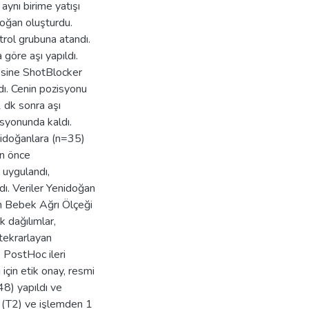
aynı birime yatışı
doğan oluşturdu.
trol grubuna atandı.
göre aşı yapıldı.
esine ShotBlocker
dı. Cenin pozisyonu
 dk sonra aşı
syonunda kaldı.
idoğanlara (n=35)
sn önce
 uygulandı,
ı. Veriler Yenidoğan
n Bebek Ağrı Ölçeği
 dağılımlar,
 tekrarlayan
e PostHoc ileri
 için etik onay, resmi
48) yapıldı ve
ı (T2) ve işlemden 1