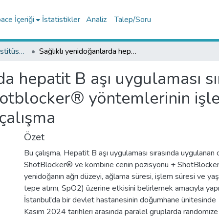
ce İçeriği
İstatistikler
Analiz
Talep/Soru
Lisansüstü Eğitim Enstitüsü Tez Koleksiyonu
Sağlıklı yenidoğanlarda hepatit B aşı uygulaması sırasında kullanılan cenin pozisyonu ve shotblocker® yöntemlerinin işlem ağrısına etkisi: Randomize kontrollü çalışma
da hepatit B aşı uygulaması sı
otblocker® yöntemlerinin işlem
çalışma
Özet
Bu çalışma, Hepatit B aşı uygulaması sırasında uygulanan 
ShotBlocker® ve kombine cenin pozisyonu + ShotBlocker
yenidoğanın ağrı düzeyi, ağlama süresi, işlem süresi ve yaş
tepe atımı, SpO2) üzerine etkisini belirlemek amacıyla yapı
İstanbul'da bir devlet hastanesinin doğumhane ünitesin
Kasım 2024 tarihleri arasında paralel gruplarda randomize