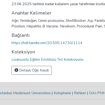
23.06.2025 tarihine kadar kullanımı yazar tarafından kısıtla
Anahtar Kelimeler
Ağrı
,
Yenidoğan
,
Cenin pozisyonu
,
ShotBlocker
,
Aşı
,
Facili
Position
,
Hepatitis B Vaccine
,
Newborn
,
Procedural Pain
,
Bağlantı
https://hdl.handle.net/20.500.14730/1114
Koleksiyon
Lisansüstü Eğitim Enstitüsü Tez Koleksiyonu
Detaylı Öğe Kaydı
stanbul Medeniyet Üniversitesi
|
Kütüphane
|
Rehber
|
OAI-PM