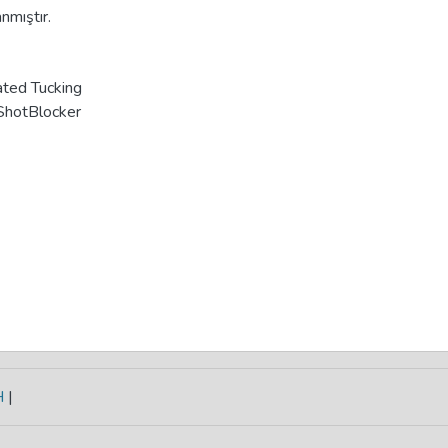
nmıştır.
tated Tucking
ShotBlocker
H
|