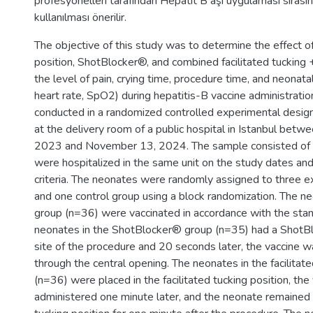
profesyonelleri tarafından Hepatit B aşı uygulaması sıras
kullanılması önerilir.
The objective of this study was to determine the effect of 
position, ShotBlocker®, and combined facilitated tuckin
the level of pain, crying time, procedure time, and neonatal
heart rate, SpO2) during hepatitis-B vaccine administrati
conducted in a randomized controlled experimental design 
at the delivery room of a public hospital in Istanbul betw
2023 and November 13, 2024. The sample consisted o
were hospitalized in the same unit on the study dates and
criteria. The neonates were randomly assigned to three 
and one control group using a block randomization. The ne
group (n=36) were vaccinated in accordance with the stan
neonates in the ShotBlocker® group (n=35) had a ShotBl
site of the procedure and 20 seconds later, the vaccine 
through the central opening. The neonates in the facilitat
(n=36) were placed in the facilitated tucking position, th
administered one minute later, and the neonate remained in