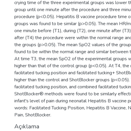
crying time of the three experimental groups was lower t
group until one minute after the procedure and three minu
procedure (p<0.05). Hepatitis B vaccine procedure time o
groups was found to be similar (p>0.05). The mean HR/mi
one minute before (T1), during (T2), one minute after (T3
after (T4) the procedure were within the normal range an
the groups (p>0.05). The mean SpO2 values of the grou
found to be within the normal range and similar between 
At time T3, the mean SpO2 of the experimental groups 
higher than that of the control group (p<0.05). At T4, th
facilitated tucking position and facilitated tucking+ Shot
higher than the control and ShotBlocker groups (p<0.05)
facilitated tucking position, and combined facilitated tucki
ShotBlocker® methods were found to be similarly effectiv
infant's level of pain during neonatal Hepatitis B vaccine 
words: Facilitated Tucking Position, Hepatitis B Vaccine,
Pain, ShotBlocker.
Açıklama