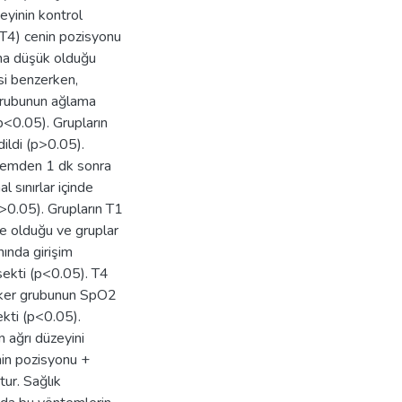
eyinin kontrol
T4) cenin pozisyonu
aha düşük olduğu
si benzerken,
 grubunun ağlama
p<0.05). Grupların
ildi (p>0.05).
işlemden 1 dk sonra
 sınırlar içinde
>0.05). Grupların T1
de olduğu ve gruplar
ında girişim
sekti (p<0.05). T4
cker grubunun SpO2
kti (p<0.05).
 ağrı düzeyini
in pozisyonu +
ur. Sağlık