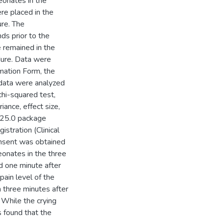
eonates in the
re placed in the
ure. The
s prior to the
 remained in the
edure. Data were
mation Form, the
 data were analyzed
chi-squared test,
iance, effect size,
S 25.0 package
istration (Clinical
nsent was obtained
eonates in the three
d one minute after
pain level of the
n three minutes after
 While the crying
s found that the