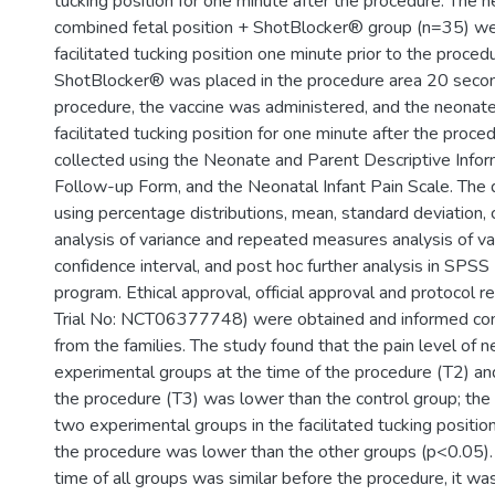
tucking position for one minute after the procedure. The n
combined fetal position + ShotBlocker® group (n=35) we
facilitated tucking position one minute prior to the proced
ShotBlocker® was placed in the procedure area 20 second
procedure, the vaccine was administered, and the neonate
facilitated tucking position for one minute after the proc
collected using the Neonate and Parent Descriptive Infor
Follow-up Form, and the Neonatal Infant Pain Scale. The
using percentage distributions, mean, standard deviation, 
analysis of variance and repeated measures analysis of var
confidence interval, and post hoc further analysis in SPS
program. Ethical approval, official approval and protocol reg
Trial No: NCT06377748) were obtained and informed co
from the families. The study found that the pain level of n
experimental groups at the time of the procedure (T2) an
the procedure (T3) was lower than the control group; the 
two experimental groups in the facilitated tucking positio
the procedure was lower than the other groups (p<0.05).
time of all groups was similar before the procedure, it wa