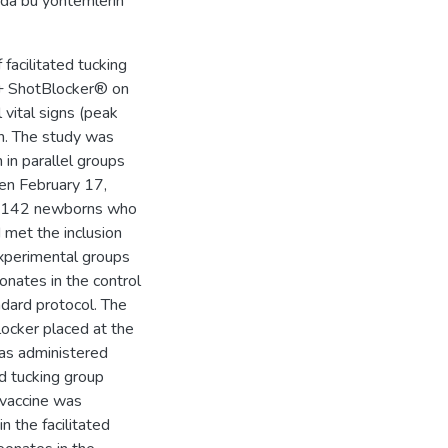
ında bu yöntemlerin
facilitated tucking
g + ShotBlocker® on
 vital signs (peak
on. The study was
in parallel groups
een February 17,
f 142 newborns who
 met the inclusion
experimental groups
onates in the control
dard protocol. The
ocker placed at the
was administered
ed tucking group
e vaccine was
 the facilitated