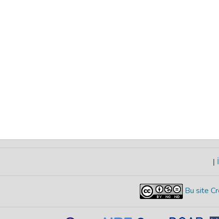
|
İ
Bu site Cr