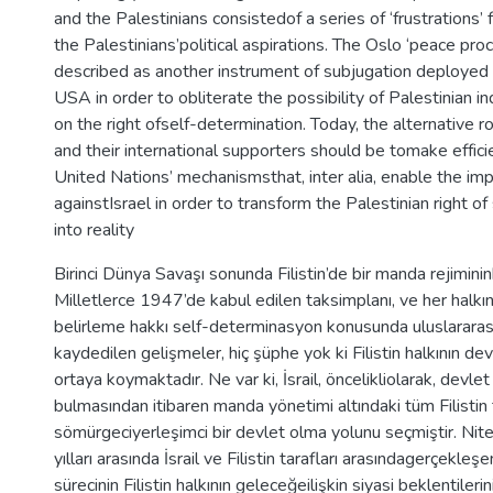
and the Palestinians consistedof a series of ‘frustrations’
the Palestinians’political aspirations. The Oslo ‘peace proc
described as another instrument of subjugation deployed 
USA in order to obliterate the possibility of Palestinian
on the right ofself-determination. Today, the alternative r
and their international supporters should be tomake effici
United Nations’ mechanismsthat, inter alia, enable the imp
againstIsrael in order to transform the Palestinian right o
into reality
Birinci Dünya Savaşı sonunda Filistin’de bir manda rejimini
Milletlerce 1947’de kabul edilen taksimplanı, ve her halkı
belirleme hakkı self-determinasyon konusunda uluslararas
kaydedilen gelişmeler, hiç şüphe yok ki Filistin halkının de
ortaya koymaktadır. Ne var ki, İsrail, öncelikliolarak, devle
bulmasından itibaren manda yönetimi altındaki tüm Filistin 
sömürgeciyerleşimci bir devlet olma yolunu seçmiştir. N
yılları arasında İsrail ve Filistin tarafları arasındagerçekl
sürecinin Filistin halkının geleceğeilişkin siyasi beklentileri