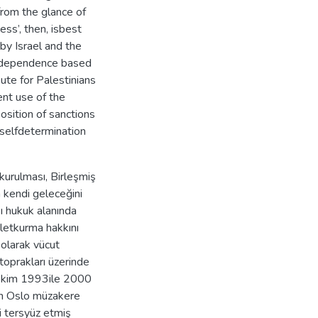
 from the glance of
ess’, then, isbest
by Israel and the
 independence based
oute for Palestinians
ent use of the
osition of sanctions
f selfdetermination
nkurulması, Birleşmiş
n kendi geleceğini
ı hukuk alanında
vletkurma hakkını
t olarak vücut
toprakları üzerinde
itekim 1993ile 2000
eşen Oslo müzakere
ni tersyüz etmiş