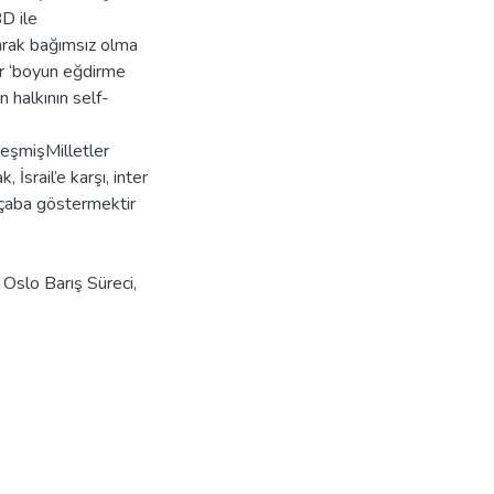
BD ile
olarak bağımsız olma
bir ‘boyun eğdirme
n halkının self-
e
leşmişMilletler
İsrail’e karşı, inter
n çaba göstermektir
,
Oslo Barış Süreci
,