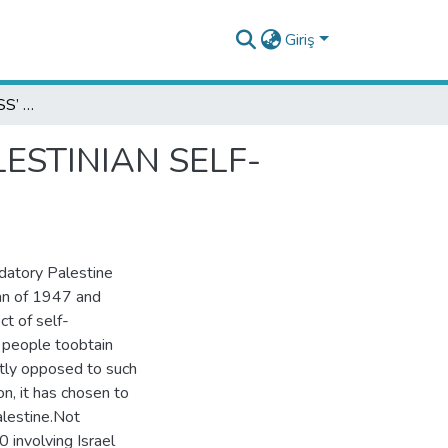
Giriş
OSLO ‘PEACE PROCESS’ AS A REBUTTAL OF PALESTINIAN SELF-DETERMINATION
ESTINIAN SELF-
datory Palestine
lan of 1947 and
t of self-
n people toobtain
tly opposed to such
on, it has chosen to
alestine.Not
 involving Israel