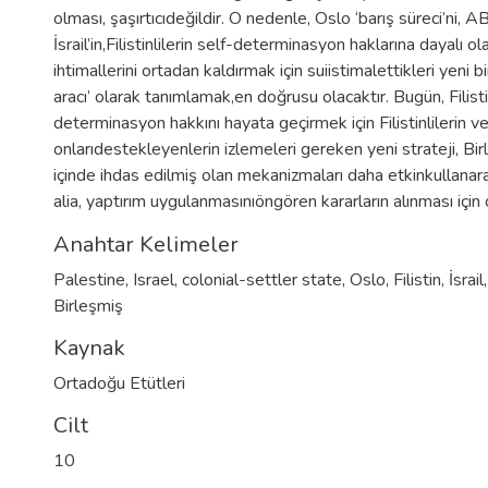
olması, şaşırtıcıdeğildir. O nedenle, Oslo ‘barış süreci’ni, A
İsrail’in,Filistinlilerin self-determinasyon haklarına dayalı 
ihtimallerini ortadan kaldırmak için suiistimalettikleri yeni 
aracı’ olarak tanımlamak,en doğrusu olacaktır. Bugün, Filisti
determinasyon hakkını hayata geçirmek için Filistinlilerin v
onlarıdestekleyenlerin izlemeleri gereken yeni strateji, Bir
içinde ihdas edilmiş olan mekanizmaları daha etkinkullanarak, 
alia, yaptırım uygulanmasınıöngören kararların alınması içi
Anahtar Kelimeler
Palestine
,
Israel
,
colonial-settler state
,
Oslo
,
Filistin
,
İsrail
Birleşmiş
Kaynak
Ortadoğu Etütleri
Cilt
10