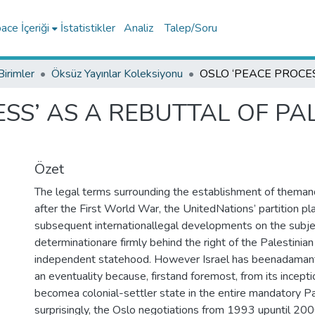
ce İçeriği
İstatistikler
Analiz
Talep/Soru
Birimler
Öksüz Yayınlar Koleksiyonu
SS’ AS A REBUTTAL OF PAL
Özet
The legal terms surrounding the establishment of theman
after the First World War, the UnitedNations’ partition p
subsequent internationallegal developments on the subjec
determinationare firmly behind the right of the Palestinia
independent statehood. However Israel has beenadaman
an eventuality because, firstand foremost, from its incepti
becomea colonial-settler state in the entire mandatory P
surprisingly, the Oslo negotiations from 1993 upuntil 2000