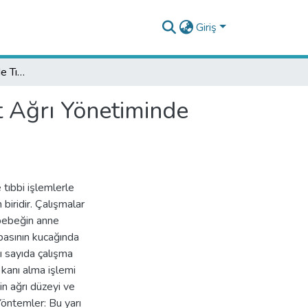
Giriş
Sağlıklı Term Bebeklerde Tıbbi İşlem Kaynaklı Akut Ağrı Yönetiminde Anne Kucağı ve Baba Kucağı
t Ağrı Yönetiminde
tıbbi işlemlerle
 biridir. Çalışmalar
 bebeğin anne
basının kucağında
lı sayıda çalışma
kanı alma işlemi
n ağrı düzeyi ve
Yöntemler: Bu yarı