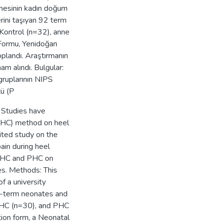
tanesinin kadın doğum
erini taşıyan 92 term
 Kontrol (n=32), anne
i Formu, Yenidoğan
plandı. Araştırmanın
nam alındı. Bulgular:
gruplarının NIPS
tü (P
. Studies have
(MHC) method on heel
mited study on the
ain during heel
f MHC and PHC on
es. Methods: This
f a university
ll-term neonates and
 MHC (n=30), and PHC
tion form, a Neonatal