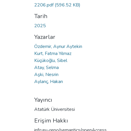
2206.pdf
(596.52 KB)
Tarih
2025
Yazarlar
Özdemir, Aynur Aytekin
Kurt, Fatma Yılmaz
Küçükoğlu, Sibel
Atay, Selma
Aşki, Nesrin
Aylanç, Hakan
Yayıncı
Atatürk Üniversitesi
Erişim Hakkı
info:eu-repo/semantics/openAccess