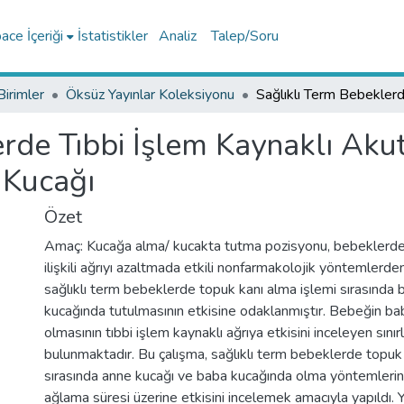
ce İçeriği
İstatistikler
Analiz
Talep/Soru
Birimler
Öksüz Yayınlar Koleksiyonu
rde Tıbbi İşlem Kaynaklı Aku
 Kucağı
Özet
Amaç: Kucağa alma/ kucakta tutma pozisyonu, bebeklerde 
ilişkili ağrıyı azaltmada etkili nonfarmakolojik yöntemlerden
sağlıklı term bebeklerde topuk kanı alma işlemi sırasında
kucağında tutulmasının etkisine odaklanmıştır. Bebeğin ba
olmasının tıbbi işlem kaynaklı ağrıya etkisini inceleyen sınır
bulunmaktadır. Bu çalışma, sağlıklı term bebeklerde topuk 
sırasında anne kucağı ve baba kucağında olma yöntemlerini
ağlama süresi üzerine etkisini incelemek amacıyla yapıldı. 