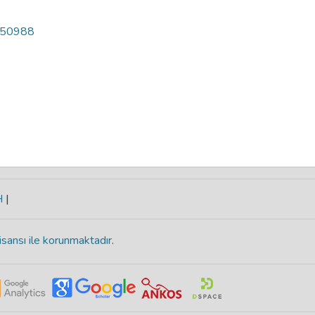
1450988
H
|
isansı ile korunmaktadır
.