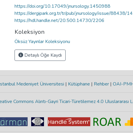
https://doi.org/10.17049/jnursology.1450988
https://dergipark.org.tr/tr/pub/jnursology/issue/88438/
https://hdl.handle.net/20.500.14730/2206
Koleksiyon
Öksüz Yayınlar Koleksiyonu
Detaylı Öğe Kaydı
stanbul Medeniyet Üniversitesi
|
Kütüphane
|
Rehber
|
OAI-PM
eative Commons Alıntı-Gayri Ticari-Türetilemez 4.0 Uluslararası L