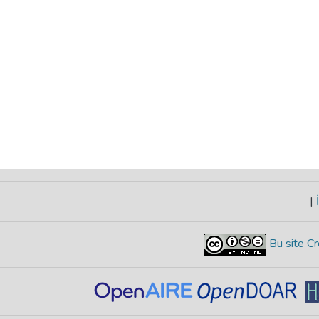
|
İ
Bu site Cr