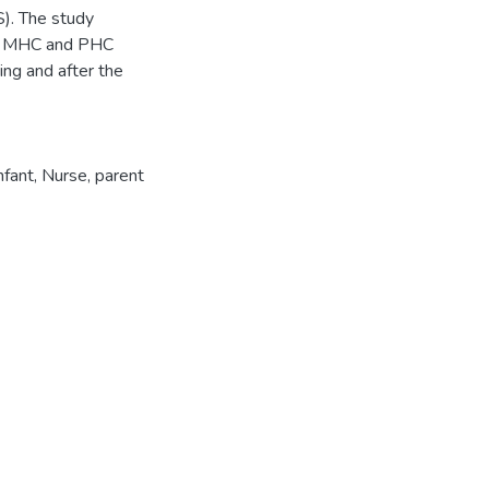
S). The study
The MHC and PHC
ing and after the
nfant
,
Nurse
,
parent