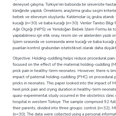
deneysel çalışma, Türkiye’nin batısında bir üniversite has
kliniğinde yapıldı. Örneklemi, araştırma grubu seçim kriterl
bebek ve ebeveyni oluşturdu. Katılımcılar üç gruba atandı:
kucağı (n=30) ve baba kucağı (n=30). Veriler Tanıtıcı Bilg
Ağrı Ölçeği (NIPS) ve Yenidoğan Bebek İzlem Formu ile to
yapılabilmesi için etik onay, resmi izin ve ailelerden yazılı o
İşlem sırasında ve sonrasında anne kucağı ve baba kucağı 
puanları kontrol grubundan istatistiksel olarak daha düşük
Objective: Holding-cuddling helps reduce procedural pain
focused on the effect of the maternal holding-cuddling 
prick pain in healthy-term neonates. However, there is li
impact of paternal holding-cuddling (PHC) on procedural p
pricks in neonates. This paper looked into the impact o
heel prick pain and crying duration in healthy-term neonat
quasi-experimental study occurred in the obstetrics clinic o
hospital in western Türkiye. The sample comprised 92 fu
their parents, divided into three groups: control (n=32),
(n=30). The data were collected using a personal informa