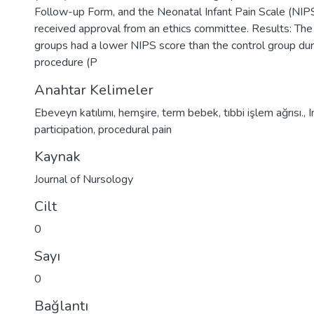
Follow-up Form, and the Neonatal Infant Pain Scale (NIP
received approval from an ethics committee. Results: 
groups had a lower NIPS score than the control group dur
procedure (P
Anahtar Kelimeler
Ebeveyn katılımı
,
hemşire
,
term bebek
,
tıbbi işlem ağrısı.
,
I
participation
,
procedural pain
Kaynak
Journal of Nursology
Cilt
0
Sayı
0
Bağlantı