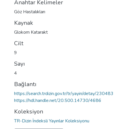
Anahtar Kelimeler
Göz Hastalıkları
Kaynak
Glokom Katarakt
Cilt
9
Sayı
4
Bağlantı
https://search.trdizin.gov.tr/tr/yayin/detay/230483
https://hdl.handle.net/20.500.14730/4686
Koleksiyon
TR-Dizin İndeksli Yayınlar Koleksiyonu