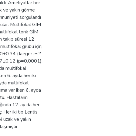
di. Ameliyatlar her
uzak ve yakın görme
mnuniyeti sorgulandı
gular: Multifokal GİM
ltifokal torik GİM
n takip süresi 12
multifokal grubu için;
00±0.34 (Jaeger es?
0.87±0.12 (p=0.0001),
da multifokal
en 6. ayda her iki
yda multifokal
şma var iken 6. ayda
u. Hastaların
ğında 12. ay da her
 Her iki tip Lentis
yi uzak ve yakın
aşmıştır