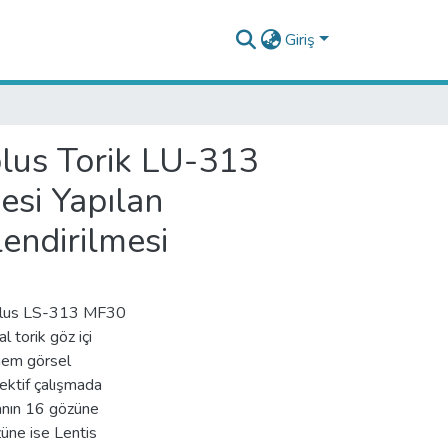
Giriş
lus Torik LU-313
esi Yapılan
endirilmesi
 Mplus LS-313 MF30
 torik göz içi
önem görsel
ektif çalışmada
tanın 16 gözüne
üne ise Lentis