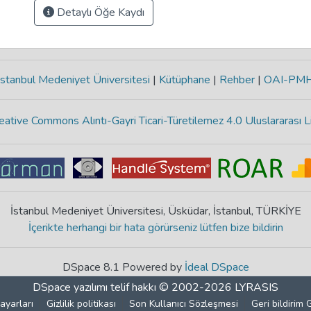
Detaylı Öğe Kaydı
stanbul Medeniyet Üniversitesi
|
Kütüphane
|
Rehber
|
OAI-PM
eative Commons Alıntı-Gayri Ticari-Türetilemez 4.0 Uluslararası L
İstanbul Medeniyet Üniversitesi, Üsküdar, İstanbul, TÜRKİYE
İçerikte herhangi bir hata görürseniz lütfen bize bildirin
DSpace 8.1 Powered by
İdeal DSpace
DSpace yazılımı
telif hakkı © 2002-2026
LYRASIS
ayarları
Gizlilik politikası
Son Kullanıcı Sözleşmesi
Geri bildirim