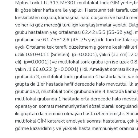
Mplus Torik LU-313 MF30T multifokal torik GİM yerleştiril
iki göze birer hafta ara ile yapıldı. Hastaların tek taraflı, 
keskinlikleri ölçüldü, kamaşma, halo oluşumu ve hasta me
ve her iki göz merceği türü için karşılaştırmalar yapıldı. Bul
grubu hastaların yaş ortalaması 62.42±5.5 (55-68 yaş), mu
grubunun ise 61.75±12.6 (45-75 yaş) idi. Tüm hastalar içi
aydı. Ortalama tek taraflı düzeltmemiş görme keskinlikleri 
uzak 0.90±0.11 (Snellen), (p=0.0001), yakın (33 cm) J2.
eli), (p=0.0001) )ve multifokal torik grubu için ise uzak 
yakın J1.66±0.22 (p=0.0001) ) idi. Ameliyat sonrası ilk ay
grubunda 3, multifokal torik grubunda 4 hastada halo var ik
grupta da 1'er hastada hafif derecede halo mevcuttu. İlk a
grubunda 3, multifokal torik grubunda ise 4 hastada kama
multifokal grubunda 1 hastada orta derecede halo mevcutt
operasyon sonrası memnuniyetleri sözel olarak sorgulandı
iki gruptan da memnun olmayan hasta izlenmemiştir. Sonuç:
multifokal GİM katarakt ameliyatı sonrası hastalarda, çok i
görme kazandırmış ve yüksek hasta memnuniyet oranına ul