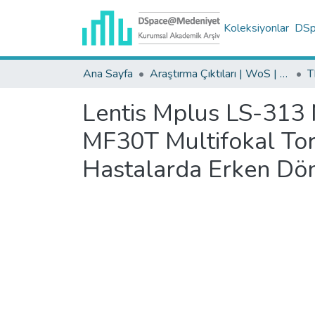
Koleksiyonlar
DSpa
Ana Sayfa
Araştırma Çıktıları | WoS | Scopus | TR-Dizin | PubMed
Lentis Mplus LS-313 
MF30T Multifokal Tori
Hastalarda Erken Dön