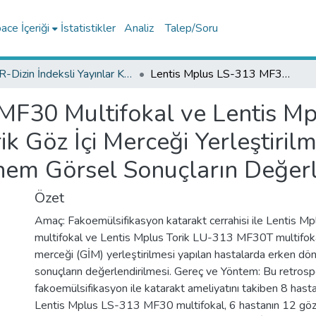
ce İçeriği
İstatistikler
Analiz
Talep/Soru
TR-Dizin İndeksli Yayınlar Koleksiyonu
Lentis Mplus LS-313 MF30 Multifokal ve Lentis Mplus Torik LU-313 MF30T Multifokal Torik Göz İçi Merceği Yerleştirilmesi Yapılan Hastalarda Erken Dönem Görsel Sonuçların Değerlendirilmesi
MF30 Multifokal ve Lentis Mp
k Göz İçi Merceği Yerleştirilm
em Görsel Sonuçların Değerl
Özet
Amaç: Fakoemülsifikasyon katarakt cerrahisi ile Lentis
multifokal ve Lentis Mplus Torik LU-313 MF30T multifokal
merceği (GİM) yerleştirilmesi yapılan hastalarda erken d
sonuçların değerlendirilmesi. Gereç ve Yöntem: Bu retrosp
fakoemülsifikasyon ile katarakt ameliyatını takiben 8 has
Lentis Mplus LS-313 MF30 multifokal, 6 hastanın 12 göz