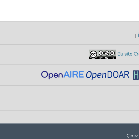
|
İ
Bu site Cr
Çerez 