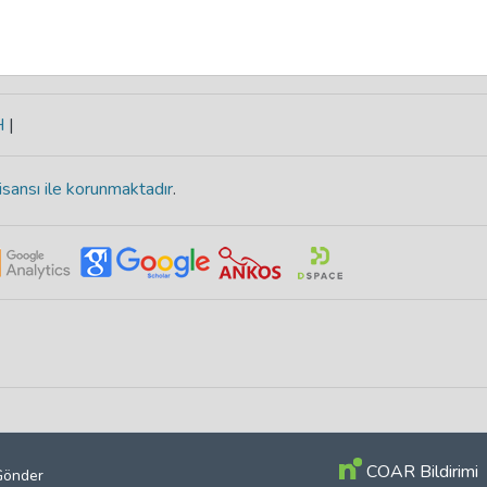
H
|
isansı ile korunmaktadır
.
COAR Bildirimi
 Gönder