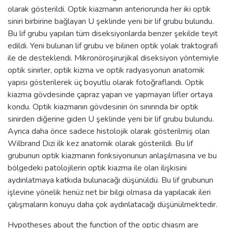
olarak gösterildi. Optik kiazmanın anteriorunda her iki optik
siniri birbirine bağlayan U şeklinde yeni bir lif grubu bulundu.
Bu lif grubu yapılan tüm diseksiyonlarda benzer şekilde teyit
edildi. Yeni bulunan lif grubu ve bilinen optik yolak traktografi
ile de desteklendi. Mikronöroşirurjikal diseksiyon yöntemiyle
optik sinirler, optik kizma ve optik radyasyonun anatomik
yapısı gösterilerek üç boyutlu olarak fotoğraflandı. Optik
kiazma gövdesinde çapraz yapan ve yapmayan lifler ortaya
kondu. Optik kiazmanın gövdesinin ön sınırında bir optik
sinirden diğerine giden U şeklinde yeni bir lif grubu bulundu.
Ayrıca daha önce sadece histolojik olarak gösterilmiş olan
Wilbrand Dizi ilk kez anatomik olarak gösterildi. Bu lif
grubunun optik kiazmanın fonksiyonunun anlaşılmasına ve bu
bölgedeki patolojilerin optik kiazma ile olan ilişkisini
aydınlatmaya katkıda bulunacağı düşünüldü. Bu lif grubunun
işlevine yönelik henüz net bir bilgi olmasa da yapılacak ileri
çalışmaların konuyu daha çok aydınlatacağı düşünülmektedir.
Hypotheses about the function of the optic chiasm are