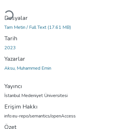
Yükleniyor...
Dosyalar
Tam Metin / Full Text
(17.61 MB)
Tarih
2023
Yazarlar
Aksu, Muhammed Emin
Yayıncı
İstanbul Medeniyet Üniversitesi
Erişim Hakkı
info:eu-repo/semantics/openAccess
Özet