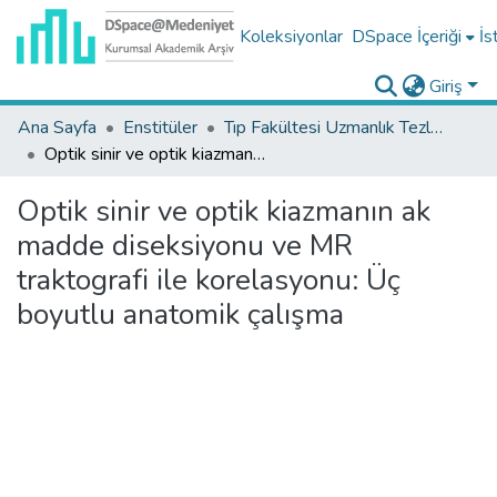
Koleksiyonlar
DSpace İçeriği
İs
Giriş
Ana Sayfa
Enstitüler
Tıp Fakültesi Uzmanlık Tezleri
Optik sinir ve optik kiazmanın ak madde diseksiyonu ve MR traktografi ile korelasyonu: Üç boyutlu anatomik çalışma
Optik sinir ve optik kiazmanın ak
madde diseksiyonu ve MR
traktografi ile korelasyonu: Üç
boyutlu anatomik çalışma