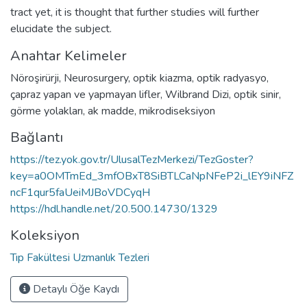
tract yet, it is thought that further studies will further
elucidate the subject.
Anahtar Kelimeler
Nöroşirürji
,
Neurosurgery
,
optik kiazma
,
optik radyasyo
,
çapraz yapan ve yapmayan lifler
,
Wilbrand Dizi
,
optik sinir
,
görme yolakları
,
ak madde
,
mikrodiseksiyon
Bağlantı
https://tez.yok.gov.tr/UlusalTezMerkezi/TezGoster?
key=a0OMTmEd_3mfOBxT8SiBTLCaNpNFeP2i_lEY9iNFZ
ncF1qur5faUeiMJBoVDCyqH
https://hdl.handle.net/20.500.14730/1329
Koleksiyon
Tıp Fakültesi Uzmanlık Tezleri
Detaylı Öğe Kaydı