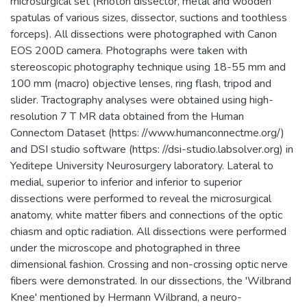
microsurgical set (Rhoton dissector, metal and wooden
spatulas of various sizes, dissector, suctions and toothless
forceps). All dissections were photographed with Canon
EOS 200D camera. Photographs were taken with
stereoscopic photography technique using 18-55 mm and
100 mm (macro) objective lenses, ring flash, tripod and
slider. Tractography analyses were obtained using high-
resolution 7 T MR data obtained from the Human
Connectom Dataset (https: //www.humanconnectme.org/)
and DSI studio software (https: //dsi-studio.labsolver.org) in
Yeditepe University Neurosurgery laboratory. Lateral to
medial, superior to inferior and inferior to superior
dissections were performed to reveal the microsurgical
anatomy, white matter fibers and connections of the optic
chiasm and optic radiation. All dissections were performed
under the microscope and photographed in three
dimensional fashion. Crossing and non-crossing optic nerve
fibers were demonstrated. In our dissections, the 'Wilbrand
Knee' mentioned by Hermann Wilbrand, a neuro-