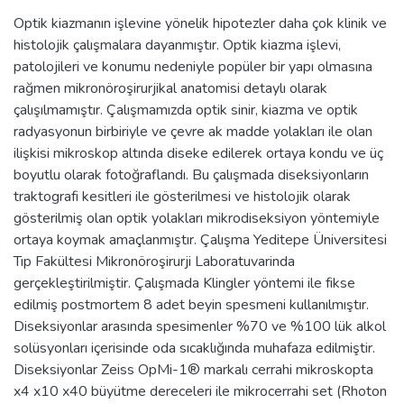
Optik kiazmanın işlevine yönelik hipotezler daha çok klinik ve
histolojik çalışmalara dayanmıştır. Optik kiazma işlevi,
patolojileri ve konumu nedeniyle popüler bir yapı olmasına
rağmen mikronöroşirurjikal anatomisi detaylı olarak
çalışılmamıştır. Çalışmamızda optik sinir, kiazma ve optik
radyasyonun birbiriyle ve çevre ak madde yolakları ile olan
ilişkisi mikroskop altında diseke edilerek ortaya kondu ve üç
boyutlu olarak fotoğraflandı. Bu çalışmada diseksiyonların
traktografi kesitleri ile gösterilmesi ve histolojik olarak
gösterilmiş olan optik yolakları mikrodiseksiyon yöntemiyle
ortaya koymak amaçlanmıştır. Çalışma Yeditepe Üniversitesi
Tıp Fakültesi Mikronöroşirurji Laboratuvarinda
gerçekleştirilmiştir. Çalışmada Klingler yöntemi ile fikse
edilmiş postmortem 8 adet beyin spesmeni kullanılmıştır.
Diseksiyonlar arasında spesimenler %70 ve %100 lük alkol
solüsyonları içerisinde oda sıcaklığında muhafaza edilmiştir.
Diseksiyonlar Zeiss OpMi-1® markalı cerrahi mikroskopta
x4 x10 x40 büyütme dereceleri ile mikrocerrahi set (Rhoton