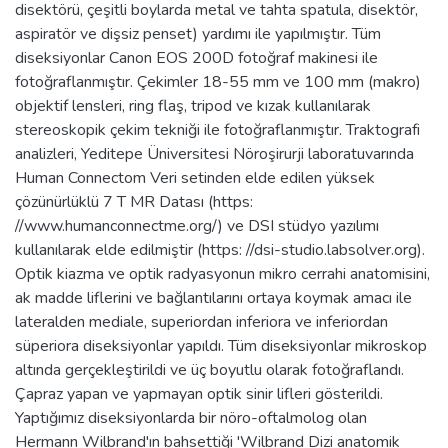
disektörü, çeşitli boylarda metal ve tahta spatula, disektör,
aspiratör ve dişsiz penset) yardımı ile yapılmıştır. Tüm
diseksiyonlar Canon EOS 200D fotoğraf makinesi ile
fotoğraflanmıştır. Çekimler 18-55 mm ve 100 mm (makro)
objektif lensleri, ring flaş, tripod ve kızak kullanılarak
stereoskopik çekim tekniği ile fotoğraflanmıştır. Traktografi
analizleri, Yeditepe Üniversitesi Nöroşirurji laboratuvarında
Human Connectom Veri setinden elde edilen yüksek
çözünürlüklü 7 T MR Datası (https:
//www.humanconnectme.org/) ve DSI stüdyo yazılımı
kullanılarak elde edilmiştir (https: //dsi-studio.labsolver.org).
Optik kiazma ve optik radyasyonun mikro cerrahi anatomisini,
ak madde liflerini ve bağlantılarını ortaya koymak amacı ile
lateralden mediale, superiordan inferiora ve inferiordan
süperiora diseksiyonlar yapıldı. Tüm diseksiyonlar mikroskop
altında gerçekleştirildi ve üç boyutlu olarak fotoğraflandı.
Çapraz yapan ve yapmayan optik sinir lifleri gösterildi.
Yaptığımız diseksiyonlarda bir nöro-oftalmolog olan
Hermann Wilbrand'ın bahsettiği 'Wilbrand Dizi anatomik