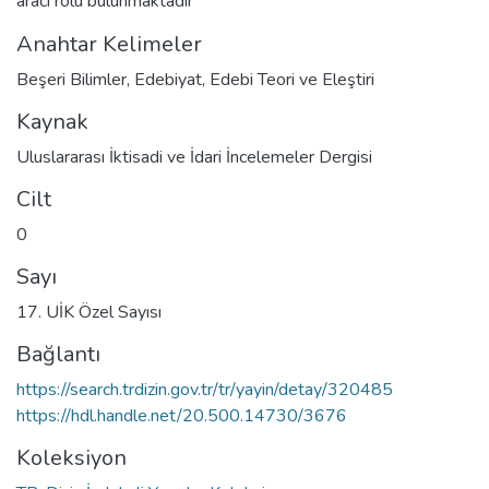
aracı rolü bulunmaktadır
Anahtar Kelimeler
Beşeri Bilimler
,
Edebiyat
,
Edebi Teori ve Eleştiri
Kaynak
Uluslararası İktisadi ve İdari İncelemeler Dergisi
Cilt
0
Sayı
17. UİK Özel Sayısı
Bağlantı
https://search.trdizin.gov.tr/tr/yayin/detay/320485
https://hdl.handle.net/20.500.14730/3676
Koleksiyon