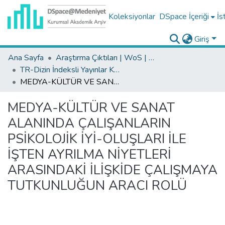
Koleksiyonlar
DSpace İçeriği
İs
Giriş
Ana Sayfa
Araştırma Çıktıları | WoS | Scopus | TR-Dizin | PubMed
TR-Dizin İndeksli Yayınlar Koleksiyonu
MEDYA-KÜLTÜR VE SANAT ALANINDA ÇALIŞANLARIN PSİKOLOJİK İYİ-OLUŞLARI İLE İŞTEN AYRILMA NİYETLERİ ARASINDAKİ İLİŞKİDE ÇALIŞMAYA TUTKUNLUĞUN ARACI ROLÜ
MEDYA-KÜLTÜR VE SANAT
ALANINDA ÇALIŞANLARIN
PSİKOLOJİK İYİ-OLUŞLARI İLE
İŞTEN AYRILMA NİYETLERİ
ARASINDAKİ İLİŞKİDE ÇALIŞMAYA
TUTKUNLUĞUN ARACI ROLÜ