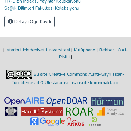
TR-Dizin İndeksli Yayınlar Koleksiyonu
Sağlık Bilimleri Fakültesi Koleksiyonu
Detaylı Öğe Kaydı
|
İstanbul Medeniyet Üniversitesi
|
Kütüphane
|
Rehber
|
OAI-
PMH
|
Bu site Creative Commons Alıntı-Gayri Ticari-
Türetilemez 4.0 Uluslararası Lisansı ile korunmaktadır
.