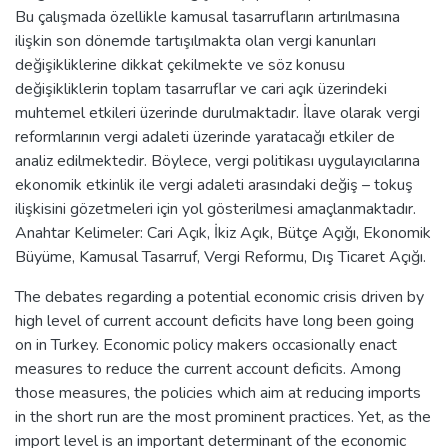
Bu çalışmada özellikle kamusal tasarrufların artırılmasına
ilişkin son dönemde tartışılmakta olan vergi kanunları
değişikliklerine dikkat çekilmekte ve söz konusu
değişikliklerin toplam tasarruflar ve cari açık üzerindeki
muhtemel etkileri üzerinde durulmaktadır. İlave olarak vergi
reformlarının vergi adaleti üzerinde yaratacağı etkiler de
analiz edilmektedir. Böylece, vergi politikası uygulayıcılarına
ekonomik etkinlik ile vergi adaleti arasındaki değiş – tokuş
ilişkisini gözetmeleri için yol gösterilmesi amaçlanmaktadır.
Anahtar Kelimeler: Cari Açık, İkiz Açık, Bütçe Açığı, Ekonomik
Büyüme, Kamusal Tasarruf, Vergi Reformu, Dış Ticaret Açığı.
The debates regarding a potential economic crisis driven by
high level of current account deficits have long been going
on in Turkey. Economic policy makers occasionally enact
measures to reduce the current account deficits. Among
those measures, the policies which aim at reducing imports
in the short run are the most prominent practices. Yet, as the
import level is an important determinant of the economic