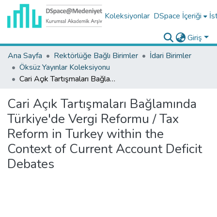
Koleksiyonlar
DSpace İçeriği
İs
Giriş
Ana Sayfa
Rektörlüğe Bağlı Birimler
İdari Birimler
Öksüz Yayınlar Koleksiyonu
Cari Açık Tartışmaları Bağlamında Türkiye'de Vergi Reformu / Tax Reform in Turkey within the Context of Current Account Deficit Debates
Cari Açık Tartışmaları Bağlamında
Türkiye'de Vergi Reformu / Tax
Reform in Turkey within the
Context of Current Account Deficit
Debates