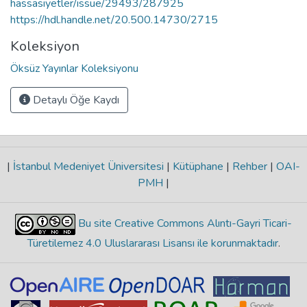
hassasiyetler/issue/29493/287925
https://hdl.handle.net/20.500.14730/2715
Koleksiyon
Öksüz Yayınlar Koleksiyonu
Detaylı Öğe Kaydı
|
İstanbul Medeniyet Üniversitesi
|
Kütüphane
|
Rehber
|
OAI-
PMH
|
Bu site Creative Commons Alıntı-Gayri Ticari-
Türetilemez 4.0 Uluslararası Lisansı ile korunmaktadır
.