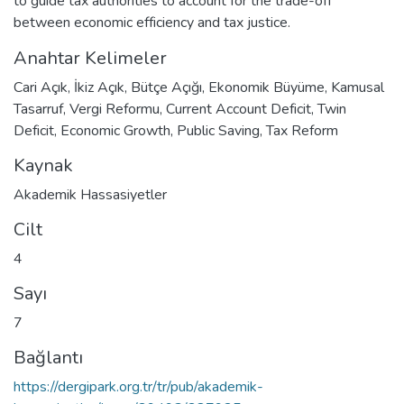
to guide tax authorities to account for the trade-off
between economic efficiency and tax justice.
Anahtar Kelimeler
Cari Açık
,
İkiz Açık
,
Bütçe Açığı
,
Ekonomik Büyüme
,
Kamusal
Tasarruf
,
Vergi Reformu
,
Current Account Deficit
,
Twin
Deficit
,
Economic Growth
,
Public Saving
,
Tax Reform
Kaynak
Akademik Hassasiyetler
Cilt
4
Sayı
7
Bağlantı
https://dergipark.org.tr/tr/pub/akademik-